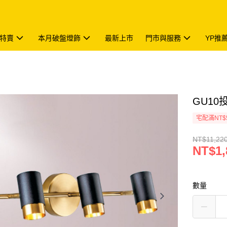
特賣
本月破盤燈飾
最新上市
門市與服務
YP推
GU10投
宅配滿NT$
NT$11,22
NT$1,
數量