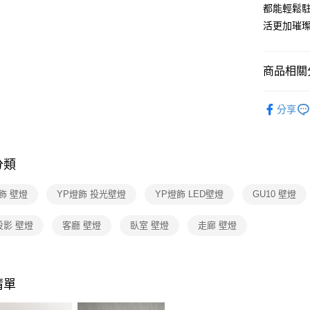
【關於「A
都能輕鬆
ATM付款
AFTEE
活更加璀
便利好安
１．簡單
２．便利
運送方式
３．安心
商品相關分
新竹貨運
【「AFT
壁燈系列
每筆NT$1
１．於結帳
分享
付」結帳
２．訂單
３．收到繳
／ATM／
分類
※ 請注意
絡購買商品
先享後付
飾 壁燈
YP燈飾 投光壁燈
YP燈飾 LED壁燈
GU10 壁燈
※ 交易是
是否繳費成
投影 壁燈
客廳 壁燈
臥室 壁燈
走廊 壁燈
付客戶支
【注意事
１．透過由
交易，需
清單
求債權轉
２．關於