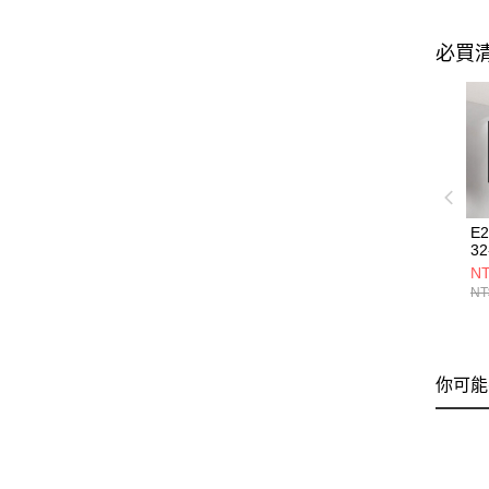
必買
E
32
NT
NT
你可能