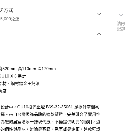
送方式
5,000免運
清除
紀錄
次付款
520mm 高110mm 深170mm
U10 X 3 另計
鋁材、鋼材鍍金＋烤漆
角度
y
計中，GU10投光壁燈 B69-32-35061 是提升空間氛
選擇。來自台灣燈飾品牌的這款壁燈，完美融合了實用性
享後付
，為您的居室增添一抹現代感。不僅提供明亮的照明，還
特的個性與品味。無論是客廳、臥室或是走廊，這款壁燈