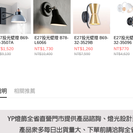
https://aft
３．未成
「AFTE
任。
４．使用「
即時審查
結果請求
27投光壁燈 B69-
E27投光壁燈 B78-
E27投光壁燈 B69-
E27投光壁
５．嚴禁
-3507A
L6066
32-3529B
32-35096
形，恩沛
$1,520
NT$1,730
NT$1,260
NT$770
動。
$9,130
NT$10,400
NT$7,590
NT$4,620
說明
相關推薦