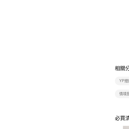
相關
YP燈
情境
必買