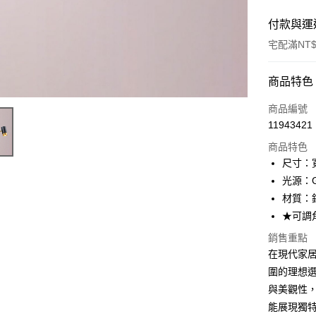
付款與運
宅配滿NT$
付款方式
商品特色
信用卡一
商品編號
11943421
LINE Pay
商品特色
Apple Pay
尺寸：寬
光源：G
街口支付
材質：
悠遊付
★可調
Google Pa
銷售重點
在現代家居設
全盈+PAY
圍的理想
AFTEE先
與美觀性
相關說明
能展現獨