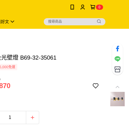
0
薦好文
光壁燈 B69-32-35061
5,000免運
0
870