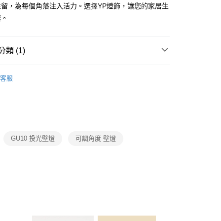
FTEE先享後付」】
駐留，為每個角落注入活力。選擇YP燈飾，讓您的家居生
先享後付是「在收到商品之後才付款」的支付方式。 讓您購物簡單
璨。
心！
：不需註冊會員、不需綁卡、不需儲值。
：只要手機號碼，簡訊認證，即可結帳。
：先確認商品／服務後，再付款。
類 (1)
宅配
EE先享後付」結帳流程】
LED壁燈、上下投光情境投影壁燈
80，滿NT$5,000(含以上)免運費
方式選擇「AFTEE先享後付」後，將跳轉至「AFTEE先享後
客服
頁面，進行簡訊認證並確認金額後，即可完成結帳。
成立數日內，您將收到繳費通知簡訊。
費通知簡訊後14天內，點擊此簡訊中的連結，可透過四大超商
網路銀行／等多元方式進行付款，方視為交易完成。
：結帳手續完成當下不需立刻繳費，但若您需要取消訂單，請聯
的店家。未經商家同意取消之訂單仍視為有效，需透過AFTEE
繳納相關費用。
GU10 投光壁燈
可調角度 壁燈
否成功請以「AFTEE先享後付 」之結帳頁面顯示為準，若有關於
功／繳費後需取消欲退款等相關疑問，請聯繫「AFTEE先享後
援中心」
https://netprotections.freshdesk.com/support/home
項】
恩沛科技股份有限公司提供之「AFTEE先享後付」服務完成之
依本服務之必要範圍內提供個人資料，並將交易相關給付款項請
讓予恩沛科技股份有限公司。
個人資料處理事宜，請瀏覽以下網址：