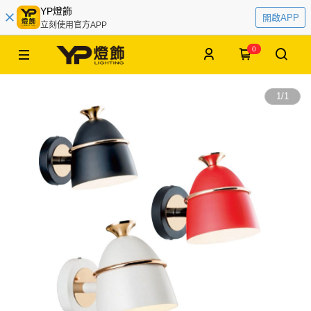
YP燈飾
開啟APP
立刻使用官方APP
0
1
/
1