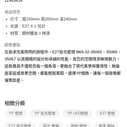
11943414
Apple Pay
商品特色
街口支付
尺寸：寬160mm 高200mm 深240mm
光源：E27 X 1 另計
悠遊付
材質：鋼材鍍金＋烤漆
Google Pay
銷售重點
全盈+PAY
在追求完美照明的旅程中，E27投光壁燈 B69-32-35065、35066、
35067 以其精緻的設計和卓越的性能，為您的空間增添無限魅力。
AFTEE先享後付
這款燈具不僅照亮每一個角落，更融合了現代美學與實用性，無論
相關說明
是家庭或商業空間，都能輕鬆駕馭。選擇YP燈飾，讓每一個夜晚都
【關於「AFTEE先享後付」】
ATM付款
AFTEE先享後付是「在收到商品之後才付款」的支付方式。 讓您購物簡單
璀璨如星。
便利好安心！
１．簡單：不需註冊會員、不需綁卡、不需儲值。
運送方式
２．便利：只要手機號碼，簡訊認證，即可結帳。
３．安心：先確認商品／服務後，再付款。
新竹貨運宅配
相關分類
每筆NT$180，滿NT$5,000(含以上)免運費
【「AFTEE先享後付」結帳流程】
YP 壁燈
YP 投光壁燈
YP LED壁燈
E27 壁燈
１．於結帳方式選擇「AFTEE先享後付」後，將跳轉至「AFTEE先享後付」
結帳頁面，進行簡訊認證並確認金額後，即可完成結帳。
２．訂單成立數日內，您將收到繳費通知簡訊。
E27 投光壁燈
投光 壁燈
照明 壁燈
烤漆 鋼材