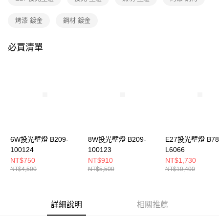
３．收到繳費通知簡訊後14天內，點擊此簡訊中的連結，可透過四大超商／
ATM／網路銀行／等多元方式進行付款，方視為交易完成。
烤漆 鍍金
鋼材 鍍金
※ 請注意：結帳手續完成當下不需立刻繳費，但若您需要取消訂單，請聯絡
購買商品的店家。未經商家同意取消之訂單仍視為有效，需透過AFTEE先享
後付繳納相關費用。
必買清單
※ 交易是否成功請以「AFTEE先享後付 」之結帳頁面顯示為準，若有關於
是否繳費成功／繳費後需取消欲退款等相關疑問，請聯繫「AFTEE先享後付
客戶支援中心」
https://netprotections.freshdesk.com/support/home
【注意事項】
１．透過由恩沛科技股份有限公司提供之「AFTEE先享後付」服務完成之交
易，需依本服務之必要範圍內提供個人資料，並將交易相關給付款項請求債
權轉讓予恩沛科技股份有限公司。
２．關於個人資料處理事宜，請瀏覽以下網址：
https://aftee.tw/terms/#terms3
３．未成年的使用者請事先徵得法定代理人或監護人之同意方可使用
6W投光壁燈 B209-
8W投光壁燈 B209-
E27投光壁燈 B78
「AFTEE先享後付」，若未經同意申辦者引起之損失，本公司不負相關責
100124
100123
L6066
任。
NT$750
NT$910
NT$1,730
４．使用「AFTEE先享後付」時，將依據個別帳號之用戶狀況，依本公司即
NT$4,500
NT$5,500
NT$10,400
時審查核予不同之上限額度；若仍有額度不足之情形，本公司將視審查結果
請求用戶進行身份認證。
５．嚴禁一人註冊多個帳號或使用他人資訊註冊。若發現惡意使用之情形，
恩沛科技股份有限公司將有權停止該用戶之使用額度並採取法律行動。
詳細說明
相關推薦