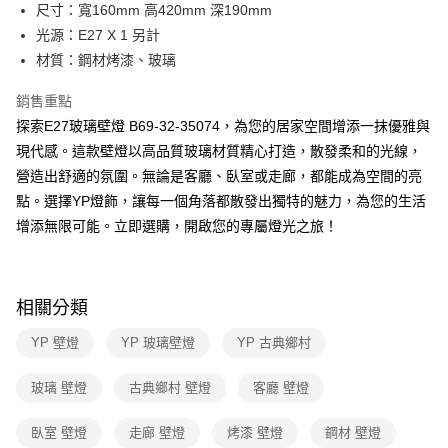
街口支付
尺寸：寬160mm 高420mm 深190mm
光源：E27 X 1 另計
悠遊付
材質：鋼材烤漆、玻璃
Google Pay
銷售重點
全盈+PAY
探索E27玻璃壁燈 B69-32-35074，為您的居家空間增添一抹優雅與
現代感。這款壁燈以高品質玻璃材質精心打造，散發柔和的光線，
AFTEE先享後付
營造出舒適的氛圍。無論是客廳、臥室或走廊，都能成為空間的亮
相關說明
點。選擇YP燈飾，讓每一個角落都散發出獨特的魅力，為您的生活
【關於「AFTEE先享後付」】
ATM付款
AFTEE先享後付是「在收到商品之後才付款」的支付方式。 讓您購物簡單
增添無限可能。立即選購，開啟您的專屬燈光之旅！
便利好安心！
１．簡單：不需註冊會員、不需綁卡、不需儲值。
運送方式
２．便利：只要手機號碼，簡訊認證，即可結帳。
３．安心：先確認商品／服務後，再付款。
新竹貨運宅配
相關分類
每筆NT$180，滿NT$5,000(含以上)免運費
【「AFTEE先享後付」結帳流程】
YP 壁燈
YP 玻璃壁燈
YP 古典鄉村
１．於結帳方式選擇「AFTEE先享後付」後，將跳轉至「AFTEE先享後付」
結帳頁面，進行簡訊認證並確認金額後，即可完成結帳。
２．訂單成立數日內，您將收到繳費通知簡訊。
玻璃 壁燈
古典鄉村 壁燈
客廳 壁燈
３．收到繳費通知簡訊後14天內，點擊此簡訊中的連結，可透過四大超商／
ATM／網路銀行／等多元方式進行付款，方視為交易完成。
臥室 壁燈
走廊 壁燈
烤漆 壁燈
鋼材 壁燈
※ 請注意：結帳手續完成當下不需立刻繳費，但若您需要取消訂單，請聯絡