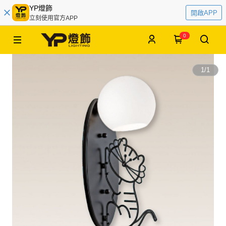
YP燈飾
開啟APP
立刻使用官方APP
0
1
/
1