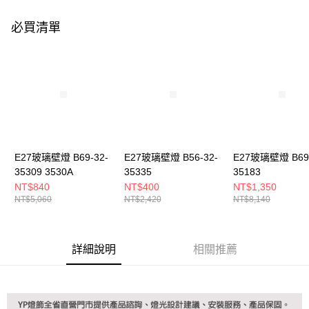
購買商品的店家。未經商家同意取消之訂單仍視為有效，需透過AFTEE先享
後付繳納相關費用。
必買清單
※ 交易是否成功請以「AFTEE先享後付 」之結帳頁面顯示為準，若有關於
是否繳費成功／繳費後需取消欲退款等相關疑問，請聯繫「AFTEE先享後付
客戶支援中心」
https://netprotections.freshdesk.com/support/home
【注意事項】
１．透過由恩沛科技股份有限公司提供之「AFTEE先享後付」服務完成之交
易，需依本服務之必要範圍內提供個人資料，並將交易相關給付款項請求債
權轉讓予恩沛科技股份有限公司。
２．關於個人資料處理事宜，請瀏覽以下網址：
https://aftee.tw/terms/#terms3
３．未成年的使用者請事先徵得法定代理人或監護人之同意方可使用
E27玻璃壁燈 B69-32-
E27玻璃壁燈 B56-32-
E27玻璃壁燈 B69-
「AFTEE先享後付」，若未經同意申辦者引起之損失，本公司不負相關責
35309 3530A
35335
35183
任。
NT$840
NT$400
NT$1,350
４．使用「AFTEE先享後付」時，將依據個別帳號之用戶狀況，依本公司即
NT$5,060
NT$2,420
NT$8,140
時審查核予不同之上限額度；若仍有額度不足之情形，本公司將視審查結果
請求用戶進行身份認證。
５．嚴禁一人註冊多個帳號或使用他人資訊註冊。若發現惡意使用之情形，
恩沛科技股份有限公司將有權停止該用戶之使用額度並採取法律行動。
詳細說明
相關推薦