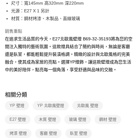
街口支付
尺寸：寬145mm 高320mm 深220mm
光源：E27 X 1 另計
悠遊付
材質：鋼材烤漆、木製品、直線玻璃
Google Pay
銷售重點
全盈+PAY
在追求生活品質的今天，E27北歐風壁燈 B69-32-35193將為您的空
間注入獨特的藝術氛圍。這款燈具結合了簡約與時尚，無論是客廳
AFTEE先享後付
還是臥室，都能輕鬆提升裝潢格調。精緻的設計與北歐風格的完美
相關說明
融合，使其成為家居的亮點。選擇YP燈飾，讓這款壁燈成為您生活
【關於「AFTEE先享後付」】
ATM付款
AFTEE先享後付是「在收到商品之後才付款」的支付方式。 讓您購物簡單
中的美好陪伴，點亮每一個角落，享受舒適與品味的交融。
便利好安心！
１．簡單：不需註冊會員、不需綁卡、不需儲值。
運送方式
２．便利：只要手機號碼，簡訊認證，即可結帳。
３．安心：先確認商品／服務後，再付款。
新竹貨運宅配
相關分類
每筆NT$180，滿NT$5,000(含以上)免運費
【「AFTEE先享後付」結帳流程】
YP 壁燈
YP 北歐風壁燈
北歐風 壁燈
１．於結帳方式選擇「AFTEE先享後付」後，將跳轉至「AFTEE先享後付」
結帳頁面，進行簡訊認證並確認金額後，即可完成結帳。
２．訂單成立數日內，您將收到繳費通知簡訊。
E27 壁燈
木質 壁燈
玻璃 壁燈
鋼材 壁燈
３．收到繳費通知簡訊後14天內，點擊此簡訊中的連結，可透過四大超商／
ATM／網路銀行／等多元方式進行付款，方視為交易完成。
烤漆 壁燈
客廳 壁燈
臥室 壁燈
※ 請注意：結帳手續完成當下不需立刻繳費，但若您需要取消訂單，請聯絡