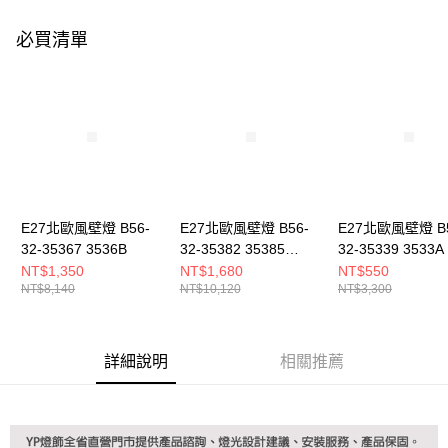
購買商品的店家。未經商家同意取消之訂單仍視為有效，需透過AFTEE先享
後付繳納相關費用。
必買清單
※ 交易是否成功請以「AFTEE先享後付 」之結帳頁面顯示為準，若有關於
是否繳費成功／繳費後需取消欲退款等相關疑問，請聯繫「AFTEE先享後付
客戶支援中心」
https://netprotections.freshdesk.com/support/home
【注意事項】
１．透過由恩沛科技股份有限公司提供之「AFTEE先享後付」服務完成之交
易，需依本服務之必要範圍內提供個人資料，並將交易相關給付款項請求債
權轉讓予恩沛科技股份有限公司。
２．關於個人資料處理事宜，請瀏覽以下網址：
https://aftee.tw/terms/#terms3
３．未成年的使用者請事先徵得法定代理人或監護人之同意方可使用
E27北歐風壁燈 B56-
E27北歐風壁燈 B56-
E27北歐風壁燈 B5
「AFTEE先享後付」，若未經同意申辦者引起之損失，本公司不負相關責
32-35367 3536B
32-35382 35385
32-35339 3533A
任。
35392
NT$1,350
NT$1,680
NT$550
４．使用「AFTEE先享後付」時，將依據個別帳號之用戶狀況，依本公司即
NT$8,140
NT$10,120
NT$3,300
時審查核予不同之上限額度；若仍有額度不足之情形，本公司將視審查結果
請求用戶進行身份認證。
５．嚴禁一人註冊多個帳號或使用他人資訊註冊。若發現惡意使用之情形，
恩沛科技股份有限公司將有權停止該用戶之使用額度並採取法律行動。
詳細說明
相關推薦