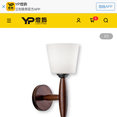
YP燈飾
開啟APP
立刻使用官方APP
0
1
/
1