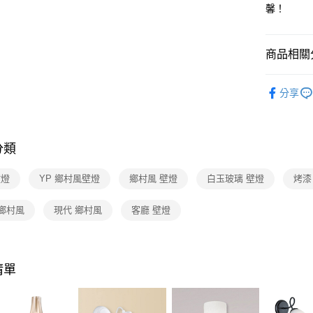
【關於「A
馨！
ATM付款
AFTEE
便利好安
１．簡單
商品相關分
２．便利
運送方式
３．安心
壁燈系列
新竹貨運
【「AFT
分享
每筆NT$1
１．於結帳
付」結帳
２．訂單
３．收到繳
分類
／ATM／
※ 請注意
壁燈
YP 鄉村風壁燈
鄉村風 壁燈
白玉玻璃 壁燈
烤漆
絡購買商品
先享後付
※ 交易是
 鄉村風
現代 鄉村風
客廳 壁燈
是否繳費成
付客戶支
【注意事
清單
１．透過由
交易，需
求債權轉
２．關於