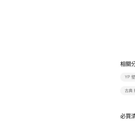
相關
YP 
古典
必買