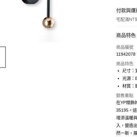
付款與運
宅配滿NT$
付款方式
商品特色
信用卡一
商品編號
11942078
LINE Pay
商品特色
Apple Pay
尺寸：寬
光源：E
街口支付
材質：
悠遊付
銷售重點
在YP燈飾
Google Pa
35195
全盈+PAY
增添溫暖
AFTEE先
入，營造出
相關說明
然一新，