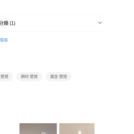
FTEE先享後付」】
先享後付是「在收到商品之後才付款」的支付方式。 讓您購物簡單
心！
：不需註冊會員、不需綁卡、不需儲值。
類 (1)
：只要手機號碼，簡訊認證，即可結帳。
：先確認商品／服務後，再付款。
古典鄉村風格壁燈
宅配
EE先享後付」結帳流程】
客服
80，滿NT$5,000(含以上)免運費
方式選擇「AFTEE先享後付」後，將跳轉至「AFTEE先享後
頁面，進行簡訊認證並確認金額後，即可完成結帳。
成立數日內，您將收到繳費通知簡訊。
費通知簡訊後14天內，點擊此簡訊中的連結，可透過四大超商
網路銀行／等多元方式進行付款，方視為交易完成。
：結帳手續完成當下不需立刻繳費，但若您需要取消訂單，請聯
 壁燈
鋼材 壁燈
鍍金 壁燈
的店家。未經商家同意取消之訂單仍視為有效，需透過AFTEE
繳納相關費用。
否成功請以「AFTEE先享後付 」之結帳頁面顯示為準，若有關於
功／繳費後需取消欲退款等相關疑問，請聯繫「AFTEE先享後
援中心」
https://netprotections.freshdesk.com/support/home
項】
恩沛科技股份有限公司提供之「AFTEE先享後付」服務完成之
依本服務之必要範圍內提供個人資料，並將交易相關給付款項請
讓予恩沛科技股份有限公司。
個人資料處理事宜，請瀏覽以下網址：