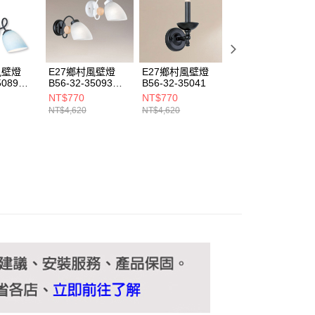
ee.tw/terms/#terms3
年的使用者請事先徵得法定代理人或監護人之同意方可使用
E先享後付」，若未經同意申辦者引起之損失，本公司不負相關責
AFTEE先享後付」時，將依據個別帳號之用戶狀況，依本公司
核予不同之上限額度；若仍有額度不足之情形，本公司將視審查
風壁燈
E27鄉村風壁燈
E27鄉村風壁燈
E27鄉村風壁燈
用戶進行身份認證。
5089
B56-32-35093
B56-32-35041
B56-32-35347
一人註冊多個帳號或使用他人資訊註冊。若發現惡意使用之情
35094
NT$770
NT$770
NT$770
科技股份有限公司將有權停止該用戶之使用額度並採取法律行
NT$4,620
NT$4,620
NT$4,620