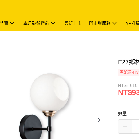
特賣
本月破盤燈飾
最新上市
門市與服務
YP推
E27鄉村
宅配滿NT$
NT$5,610
NT$9
數量