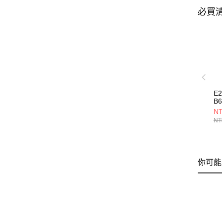
必買
E
B6
NT
NT
你可能