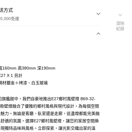
送方式
5,000免運
清除
紀錄
次付款
160mm 高380mm 深190mm
27 X 1 另計
鋼材鍍金＋烤漆、白玉玻璃
的旗艦館中，我們自豪地推出E27鄉村風壁燈 B69-32-
y
。這款壁燈融合了優雅的鄉村風格與現代設計，為每個空間
與魅力。無論是客廳、臥室還是走廊，這盞燈都能完美融
享後付
舒適的氛圍。選擇E27鄉村風壁燈，讓您的家居空間煥
展現獨特品味與風格。立即探索，讓光影交織出家的溫