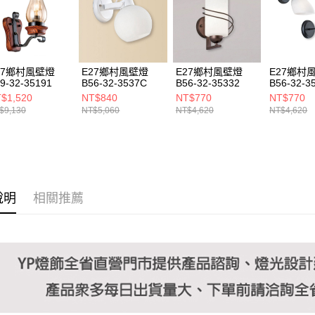
https://aft
３．未成
「AFTE
任。
４．使用「
即時審查
27鄉村風壁燈
E27鄉村風壁燈
E27鄉村風壁燈
E27鄉村
結果請求
9-32-35191
B56-32-3537C
B56-32-35332
B56-32-3
５．嚴禁
3508B
$1,520
NT$840
NT$770
NT$770
形，恩沛
$9,130
NT$5,060
NT$4,620
NT$4,620
動。
說明
相關推薦