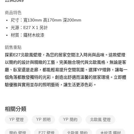
11942049
Apple Pay
商品特色
街口支付
尺寸：寬130mm 高170mm 深200mm
光源：E27 X 1 另計
悠遊付
材質：鐵材木紋漆
Google Pay
銷售重點
全盈+PAY
探索E27北歐風壁燈，為您的居家空間注入時尚與品味。這款壁燈
以簡約的設計與精緻的工藝，完美融合現代與北歐風格，無論是客
AFTEE先享後付
廳、臥室還是走廊，都能輕易提升空間氛圍。選擇YP燈飾，讓每一
相關說明
個角落都散發獨特的光彩，創造出舒適而溫馨的居家環境。立即體
【關於「AFTEE先享後付」】
ATM付款
AFTEE先享後付是「在收到商品之後才付款」的支付方式。 讓您購物簡單
驗優雅與實用並存的照明藝術，讓生活更添色彩。
便利好安心！
１．簡單：不需註冊會員、不需綁卡、不需儲值。
運送方式
２．便利：只要手機號碼，簡訊認證，即可結帳。
３．安心：先確認商品／服務後，再付款。
新竹貨運宅配
相關分類
每筆NT$180，滿NT$5,000(含以上)免運費
【「AFTEE先享後付」結帳流程】
YP 壁燈
YP 照明
YP 簡約
北歐風 壁燈
１．於結帳方式選擇「AFTEE先享後付」後，將跳轉至「AFTEE先享後付」
結帳頁面，進行簡訊認證並確認金額後，即可完成結帳。
２．訂單成立數日內，您將收到繳費通知簡訊。
簡約 壁燈
E27 壁燈
北歐風 簡約
木紋漆 鐵材