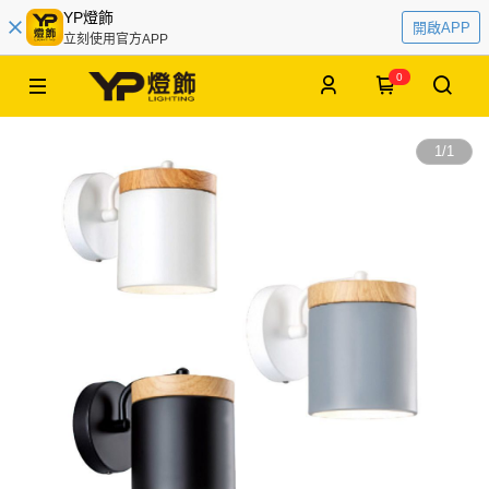
YP燈飾
開啟APP
立刻使用官方APP
0
1
/
1