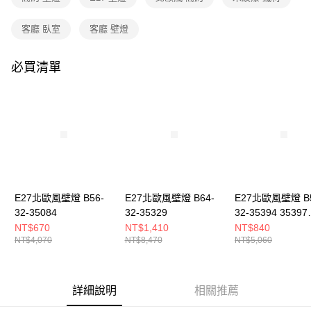
３．收到繳費通知簡訊後14天內，點擊此簡訊中的連結，可透過四大超商／
ATM／網路銀行／等多元方式進行付款，方視為交易完成。
客廳 臥室
客廳 壁燈
※ 請注意：結帳手續完成當下不需立刻繳費，但若您需要取消訂單，請聯絡
購買商品的店家。未經商家同意取消之訂單仍視為有效，需透過AFTEE先享
後付繳納相關費用。
必買清單
※ 交易是否成功請以「AFTEE先享後付 」之結帳頁面顯示為準，若有關於
是否繳費成功／繳費後需取消欲退款等相關疑問，請聯繫「AFTEE先享後付
客戶支援中心」
https://netprotections.freshdesk.com/support/home
【注意事項】
１．透過由恩沛科技股份有限公司提供之「AFTEE先享後付」服務完成之交
易，需依本服務之必要範圍內提供個人資料，並將交易相關給付款項請求債
權轉讓予恩沛科技股份有限公司。
２．關於個人資料處理事宜，請瀏覽以下網址：
https://aftee.tw/terms/#terms3
３．未成年的使用者請事先徵得法定代理人或監護人之同意方可使用
E27北歐風壁燈 B56-
E27北歐風壁燈 B64-
E27北歐風壁燈 B5
「AFTEE先享後付」，若未經同意申辦者引起之損失，本公司不負相關責
32-35084
32-35329
32-35394 35397
任。
3539A
NT$670
NT$1,410
NT$840
４．使用「AFTEE先享後付」時，將依據個別帳號之用戶狀況，依本公司即
NT$4,070
NT$8,470
NT$5,060
時審查核予不同之上限額度；若仍有額度不足之情形，本公司將視審查結果
請求用戶進行身份認證。
５．嚴禁一人註冊多個帳號或使用他人資訊註冊。若發現惡意使用之情形，
恩沛科技股份有限公司將有權停止該用戶之使用額度並採取法律行動。
詳細說明
相關推薦