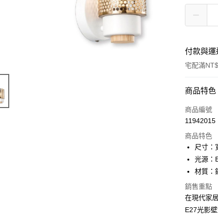
付款與運
宅配滿NT$
付款方式
商品特色
信用卡一
商品編號
11942015
LINE Pay
商品特色
Apple Pay
尺寸：寬
光源：E
街口支付
材質：
悠遊付
銷售重點
在現代家
Google Pa
E27光影壁
全盈+PAY