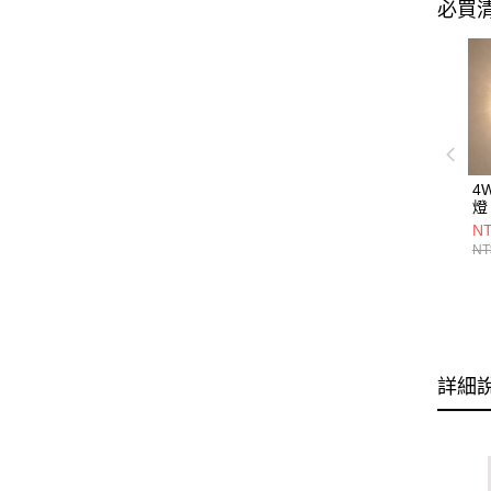
必買
4
燈 
NT
NT
詳細