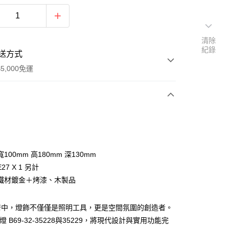
清除
紀錄
送方式
5,000免運
次付款
100mm 高180mm 深130mm
27 X 1 另計
鐵材鍍金＋烤漆、木製品
居中，燈飾不僅僅是照明工具，更是空間氛圍的創造者。
y
燈 B69-32-35228與35229，將現代設計與實用功能完