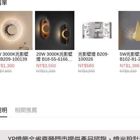
清單
１．透過由
交易，需
求債權轉
２．關於
https://aft
３．未成
「AFTE
任。
４．使用「
即時審查
W 3000K光影壁
20W 3000K光影壁
光影壁燈 B209-
5W光影壁
結果請求
B209-100139
燈 B18-55-61661
100026
B102-81-
５．嚴禁
61662
$1,300
NT$3,550
NT$580
NT$1,388
形，恩沛
$7,800
NT$21,330
NT$3,500
NT$8,330
動。
說明
相關推薦