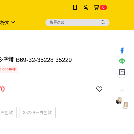
0
薦好文
壁燈 B69-32-35228 35229
5,000免運
70
8－黑色款
35229－白色款