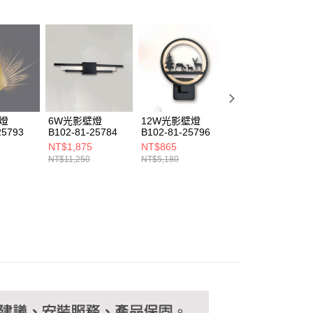
恩沛科技股份有限公司提供之「AFTEE先享後付」服務完成之
依本服務之必要範圍內提供個人資料，並將交易相關給付款項請
讓予恩沛科技股份有限公司。
個人資料處理事宜，請瀏覽以下網址：
ee.tw/terms/#terms3
年的使用者請事先徵得法定代理人或監護人之同意方可使用
E先享後付」，若未經同意申辦者引起之損失，本公司不負相關責
AFTEE先享後付」時，將依據個別帳號之用戶狀況，依本公司
核予不同之上限額度；若仍有額度不足之情形，本公司將視審查
燈
6W光影壁燈
12W光影壁燈
光影壁燈 B209-
用戶進行身份認證。
25793
B102-81-25784
B102-81-25796
100025
一人註冊多個帳號或使用他人資訊註冊。若發現惡意使用之情
NT$1,875
NT$865
NT$660
科技股份有限公司將有權停止該用戶之使用額度並採取法律行
NT$11,250
NT$5,180
NT$4,000