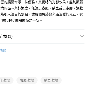
為您的牆面增添一抹優雅。其獨特的光影效果，能夠顯著
享後付
環境的品味與舒適度。無論是客廳、臥室或是走廊，這款
成為引人注目的焦點，讓每個角落都充滿溫暖的光芒。選
FTEE先享後付」】
，讓您的空間瞬間煥然一新。
先享後付是「在收到商品之後才付款」的支付方式。 讓您購物簡單
心！
：不需註冊會員、不需綁卡、不需儲值。
類 (1)
：只要手機號碼，簡訊認證，即可結帳。
：先確認商品／服務後，再付款。
情境裝飾壁燈
宅配
EE先享後付」結帳流程】
客服
80，滿NT$5,000(含以上)免運費
方式選擇「AFTEE先享後付」後，將跳轉至「AFTEE先享後
頁面，進行簡訊認證並確認金額後，即可完成結帳。
成立數日內，您將收到繳費通知簡訊。
費通知簡訊後14天內，點擊此簡訊中的連結，可透過四大超商
網路銀行／等多元方式進行付款，方視為交易完成。
：結帳手續完成當下不需立刻繳費，但若您需要取消訂單，請聯
代 壁燈
客廳 壁燈
臥室 壁燈
的店家。未經商家同意取消之訂單仍視為有效，需透過AFTEE
繳納相關費用。
否成功請以「AFTEE先享後付 」之結帳頁面顯示為準，若有關於
功／繳費後需取消欲退款等相關疑問，請聯繫「AFTEE先享後
援中心」
https://netprotections.freshdesk.com/support/home
項】