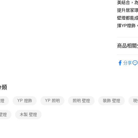
美結合，
AFTEE先
提升居家
相關說明
壁燈都能
【關於「A
擇YP燈飾
ATM付款
AFTEE
便利好安
１．簡單
商品相關分
２．便利
運送方式
３．安心
壁燈系列
新竹貨運
【「AFT
分享
每筆NT$1
１．於結帳
付」結帳
２．訂單
３．收到繳
分類
／ATM／
※ 請注意
壁燈
YP 燈飾
YP 照明
照明 壁燈
裝飾 壁燈
現
絡購買商品
先享後付
※ 交易是
壁燈
木製 壁燈
是否繳費成
付客戶支
【注意事