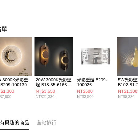
清單
W 3000K光影壁
20W 3000K光影壁
光影壁燈 B209-
5W光影壁
B209-100139
燈 B18-55-61661
100026
B102-81-
61662
$1,300
NT$3,550
NT$580
NT$1,388
$7,800
NT$21,330
NT$3,500
NT$8,330
有興趣的商品
全站排行