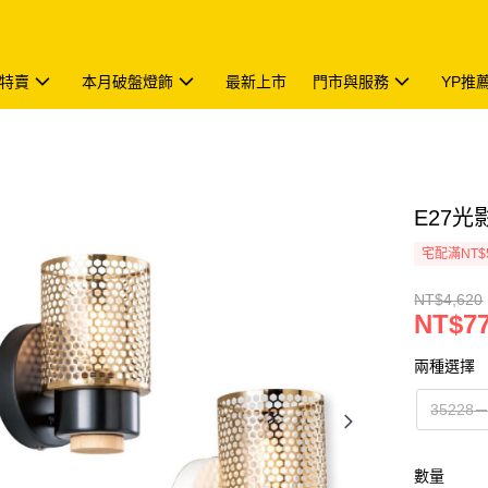
特賣
本月破盤燈飾
最新上市
門市與服務
YP推
E27光影
宅配滿NT$
NT$4,620
NT$7
兩種選擇
3522
數量