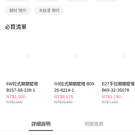
購買商品的店家。未經商家同意取消之訂單仍視為有效，需透過AFTEE先享
後付繳納相關費用。
鋼材 現代
木紋漆 現代
※ 交易是否成功請以「AFTEE先享後付 」之結帳頁面顯示為準，若有關於
是否繳費成功／繳費後需取消欲退款等相關疑問，請聯繫「AFTEE先享後付
客戶支援中心」
https://netprotections.freshdesk.com/support/home
必買清單
【注意事項】
１．透過由恩沛科技股份有限公司提供之「AFTEE先享後付」服務完成之交
易，需依本服務之必要範圍內提供個人資料，並將交易相關給付款項請求債
權轉讓予恩沛科技股份有限公司。
２．關於個人資料處理事宜，請瀏覽以下網址：
https://aftee.tw/terms/#terms3
３．未成年的使用者請事先徵得法定代理人或監護人之同意方可使用
「AFTEE先享後付」，若未經同意申辦者引起之損失，本公司不負相關責
任。
４．使用「AFTEE先享後付」時，將依據個別帳號之用戶狀況，依本公司即
6W拉式開關壁燈
G9拉式開關壁燈 B09-
E27手拉開關壁燈
時審查核予不同之上限額度；若仍有額度不足之情形，本公司將視審查結果
B157-58-228-1
20-8214-1
B69-32-35078
請求用戶進行身份認證。
NT$1,500
NT$6,575
NT$1,190
５．嚴禁一人註冊多個帳號或使用他人資訊註冊。若發現惡意使用之情形，
NT$9,000
NT$39,450
NT$7,150
恩沛科技股份有限公司將有權停止該用戶之使用額度並採取法律行動。
詳細說明
相關推薦