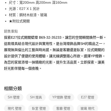
街口支付
尺寸：寬200mm 高200mm 深160mm
光源：E27 X 1 另計
悠遊付
材質：鋼材木紋漆、玻璃
Google Pay
★附拉式開關
全盈+PAY
銷售重點
探索E27拉式開關壁燈 B69-32-35233，讓您的空間瞬間煥然一新。
AFTEE先享後付
這款燈具結合現代設計與實用性，是台灣燈飾品牌SH的精品之一，
相關說明
展現無與倫比的工藝與時尚感。無論是客廳還是臥室，拉式開關的
【關於「AFTEE先享後付」】
ATM付款
AFTEE先享後付是「在收到商品之後才付款」的支付方式。 讓您購物簡單
設計提供了便捷的使用體驗，讓光線調整隨心所欲。選擇YP燈飾，
便利好安心！
為您的家居添增一抹精緻的光影，提升生活品質。立即探索，讓美
１．簡單：不需註冊會員、不需綁卡、不需儲值。
運送方式
２．便利：只要手機號碼，簡訊認證，即可結帳。
好光影伴隨每一個夜晚。
３．安心：先確認商品／服務後，再付款。
新竹貨運宅配
每筆NT$180，滿NT$5,000(含以上)免運費
【「AFTEE先享後付」結帳流程】
１．於結帳方式選擇「AFTEE先享後付」後，將跳轉至「AFTEE先享後付」
相關分類
結帳頁面，進行簡訊認證並確認金額後，即可完成結帳。
２．訂單成立數日內，您將收到繳費通知簡訊。
SH 壁燈
SH 燈具
YP燈飾 壁燈
E27 壁燈
３．收到繳費通知簡訊後14天內，點擊此簡訊中的連結，可透過四大超商／
ATM／網路銀行／等多元方式進行付款，方視為交易完成。
※ 請注意：結帳手續完成當下不需立刻繳費，但若您需要取消訂單，請聯絡
現代 壁燈
臥室 壁燈
客廳 壁燈
玻璃 現代