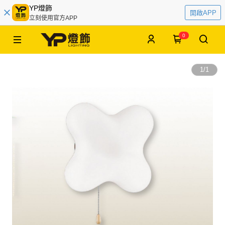
YP燈飾
開啟APP
立刻使用官方APP
0
1
/
1