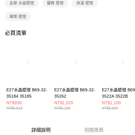
購買商品的店家。未經商家同意取消之訂單仍視為有效，需透過AFTEE先享
走廊 水晶壁燈
優雅 壁燈
浪漫 壁燈
後付繳納相關費用。
※ 交易是否成功請以「AFTEE先享後付 」之結帳頁面顯示為準，若有關於
璀璨 壁燈
是否繳費成功／繳費後需取消欲退款等相關疑問，請聯繫「AFTEE先享後付
客戶支援中心」
https://netprotections.freshdesk.com/support/home
必買清單
【注意事項】
１．透過由恩沛科技股份有限公司提供之「AFTEE先享後付」服務完成之交
易，需依本服務之必要範圍內提供個人資料，並將交易相關給付款項請求債
權轉讓予恩沛科技股份有限公司。
２．關於個人資料處理事宜，請瀏覽以下網址：
https://aftee.tw/terms/#terms3
３．未成年的使用者請事先徵得法定代理人或監護人之同意方可使用
「AFTEE先享後付」，若未經同意申辦者引起之損失，本公司不負相關責
任。
４．使用「AFTEE先享後付」時，將依據個別帳號之用戶狀況，依本公司即
時審查核予不同之上限額度；若仍有額度不足之情形，本公司將視審查結果
E27水晶壁燈 B69-32-
E27水晶壁燈 B69-32-
E27水晶壁燈 B69-
請求用戶進行身份認證。
35184 35185
35262
3522A 3522B
５．嚴禁一人註冊多個帳號或使用他人資訊註冊。若發現惡意使用之情形，
NT$930
NT$1,020
NT$1,100
恩沛科技股份有限公司將有權停止該用戶之使用額度並採取法律行動。
NT$5,610
NT$6,160
NT$6,600
詳細說明
相關推薦