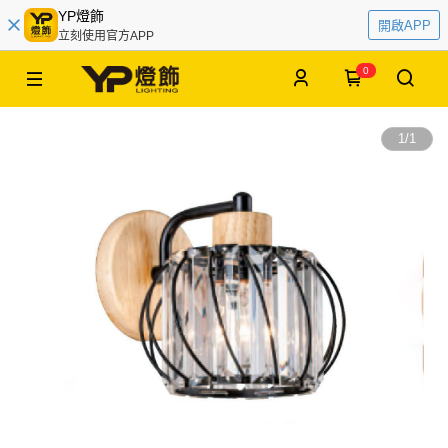
YP燈飾
開啟APP
立刻使用官方APP
0
1
/
1