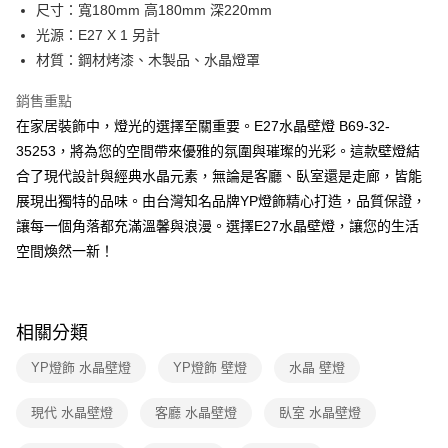
街口支付
尺寸：寬180mm 高180mm 深220mm
光源：E27 X 1 另計
悠遊付
材質：鋼材烤漆、木製品、水晶燈罩
Google Pay
銷售重點
全盈+PAY
在家居裝飾中，燈光的選擇至關重要。E27水晶壁燈 B69-32-
35253，將為您的空間帶來優雅的氛圍與璀璨的光彩。這款壁燈結
AFTEE先享後付
合了現代設計與經典水晶元素，無論是客廳、臥室還是走廊，皆能
相關說明
展現出獨特的品味。由台灣知名品牌YP燈飾精心打造，品質保證，
【關於「AFTEE先享後付」】
ATM付款
AFTEE先享後付是「在收到商品之後才付款」的支付方式。 讓您購物簡單
讓每一個角落都充滿溫馨與浪漫。選擇E27水晶壁燈，讓您的生活
便利好安心！
空間煥然一新！
１．簡單：不需註冊會員、不需綁卡、不需儲值。
運送方式
２．便利：只要手機號碼，簡訊認證，即可結帳。
３．安心：先確認商品／服務後，再付款。
新竹貨運宅配
每筆NT$180，滿NT$5,000(含以上)免運費
【「AFTEE先享後付」結帳流程】
相關分類
１．於結帳方式選擇「AFTEE先享後付」後，將跳轉至「AFTEE先享後付」
結帳頁面，進行簡訊認證並確認金額後，即可完成結帳。
YP燈飾 水晶壁燈
YP燈飾 壁燈
水晶 壁燈
２．訂單成立數日內，您將收到繳費通知簡訊。
３．收到繳費通知簡訊後14天內，點擊此簡訊中的連結，可透過四大超商／
現代 水晶壁燈
客廳 水晶壁燈
臥室 水晶壁燈
ATM／網路銀行／等多元方式進行付款，方視為交易完成。
※ 請注意：結帳手續完成當下不需立刻繳費，但若您需要取消訂單，請聯絡