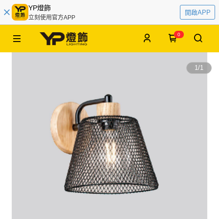
YP燈飾
開啟APP
立刻使用官方APP
0
1
/
1