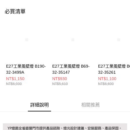
購買商品的店家。未經商家同意取消之訂單仍視為有效，需透過AFTEE先享
後付繳納相關費用。
必買清單
※ 交易是否成功請以「AFTEE先享後付 」之結帳頁面顯示為準，若有關於
是否繳費成功／繳費後需取消欲退款等相關疑問，請聯繫「AFTEE先享後付
客戶支援中心」
https://netprotections.freshdesk.com/support/home
【注意事項】
１．透過由恩沛科技股份有限公司提供之「AFTEE先享後付」服務完成之交
易，需依本服務之必要範圍內提供個人資料，並將交易相關給付款項請求債
權轉讓予恩沛科技股份有限公司。
２．關於個人資料處理事宜，請瀏覽以下網址：
https://aftee.tw/terms/#terms3
３．未成年的使用者請事先徵得法定代理人或監護人之同意方可使用
E27工業風壁燈 B190-
E27工業風壁燈 B69-
E27工業風壁燈 B6
「AFTEE先享後付」，若未經同意申辦者引起之損失，本公司不負相關責
32-3499A
32-35147
32-35261
任。
NT$1,150
NT$930
NT$1,100
４．使用「AFTEE先享後付」時，將依據個別帳號之用戶狀況，依本公司即
NT$6,930
NT$5,610
NT$6,600
時審查核予不同之上限額度；若仍有額度不足之情形，本公司將視審查結果
請求用戶進行身份認證。
５．嚴禁一人註冊多個帳號或使用他人資訊註冊。若發現惡意使用之情形，
恩沛科技股份有限公司將有權停止該用戶之使用額度並採取法律行動。
詳細說明
相關推薦