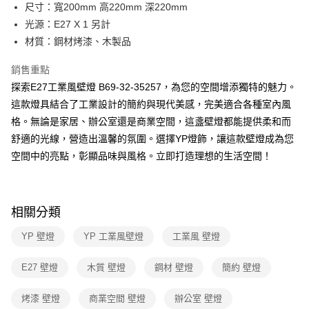
街口支付
尺寸：寬200mm 高220mm 深220mm
光源：E27 X 1 另計
悠遊付
材質：鋼材烤漆、木製品
Google Pay
銷售重點
全盈+PAY
探索E27工業風壁燈 B69-32-35257，為您的空間增添獨特的魅力。
這款燈具結合了工業設計的簡約與現代美感，完美適合各種室內風
AFTEE先享後付
格。無論是家居、辦公室還是商業空間，這盞壁燈都能提供柔和而
相關說明
舒適的光線，營造出溫馨的氛圍。選擇YP燈飾，讓這款壁燈成為您
【關於「AFTEE先享後付」】
ATM付款
AFTEE先享後付是「在收到商品之後才付款」的支付方式。 讓您購物簡單
空間中的亮點，彰顯品味與風格。立即打造理想的生活空間！
便利好安心！
１．簡單：不需註冊會員、不需綁卡、不需儲值。
運送方式
２．便利：只要手機號碼，簡訊認證，即可結帳。
３．安心：先確認商品／服務後，再付款。
新竹貨運宅配
相關分類
每筆NT$180，滿NT$5,000(含以上)免運費
【「AFTEE先享後付」結帳流程】
YP 壁燈
YP 工業風壁燈
工業風 壁燈
１．於結帳方式選擇「AFTEE先享後付」後，將跳轉至「AFTEE先享後付」
結帳頁面，進行簡訊認證並確認金額後，即可完成結帳。
２．訂單成立數日內，您將收到繳費通知簡訊。
E27 壁燈
木質 壁燈
鋼材 壁燈
簡約 壁燈
３．收到繳費通知簡訊後14天內，點擊此簡訊中的連結，可透過四大超商／
ATM／網路銀行／等多元方式進行付款，方視為交易完成。
烤漆 壁燈
商業空間 壁燈
辦公室 壁燈
※ 請注意：結帳手續完成當下不需立刻繳費，但若您需要取消訂單，請聯絡