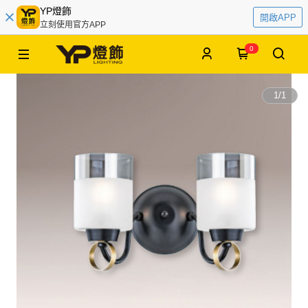
YP燈飾
開啟APP
立刻使用官方APP
0
1
/
1