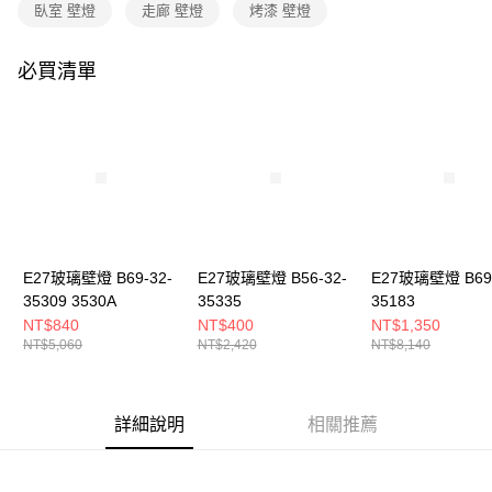
購買商品的店家。未經商家同意取消之訂單仍視為有效，需透過AFTEE先享
臥室 壁燈
走廊 壁燈
烤漆 壁燈
後付繳納相關費用。
※ 交易是否成功請以「AFTEE先享後付 」之結帳頁面顯示為準，若有關於
是否繳費成功／繳費後需取消欲退款等相關疑問，請聯繫「AFTEE先享後付
必買清單
客戶支援中心」
https://netprotections.freshdesk.com/support/home
【注意事項】
１．透過由恩沛科技股份有限公司提供之「AFTEE先享後付」服務完成之交
易，需依本服務之必要範圍內提供個人資料，並將交易相關給付款項請求債
權轉讓予恩沛科技股份有限公司。
２．關於個人資料處理事宜，請瀏覽以下網址：
https://aftee.tw/terms/#terms3
３．未成年的使用者請事先徵得法定代理人或監護人之同意方可使用
「AFTEE先享後付」，若未經同意申辦者引起之損失，本公司不負相關責
E27玻璃壁燈 B69-32-
E27玻璃壁燈 B56-32-
E27玻璃壁燈 B69-
任。
35309 3530A
35335
35183
４．使用「AFTEE先享後付」時，將依據個別帳號之用戶狀況，依本公司即
時審查核予不同之上限額度；若仍有額度不足之情形，本公司將視審查結果
NT$840
NT$400
NT$1,350
請求用戶進行身份認證。
NT$5,060
NT$2,420
NT$8,140
５．嚴禁一人註冊多個帳號或使用他人資訊註冊。若發現惡意使用之情形，
恩沛科技股份有限公司將有權停止該用戶之使用額度並採取法律行動。
詳細說明
相關推薦