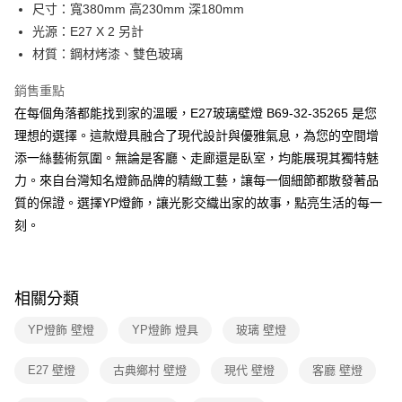
街口支付
尺寸：寬380mm 高230mm 深180mm
光源：E27 X 2 另計
悠遊付
材質：鋼材烤漆、雙色玻璃
Google Pay
銷售重點
全盈+PAY
在每個角落都能找到家的溫暖，E27玻璃壁燈 B69-32-35265 是您
理想的選擇。這款燈具融合了現代設計與優雅氣息，為您的空間增
AFTEE先享後付
添一絲藝術氛圍。無論是客廳、走廊還是臥室，均能展現其獨特魅
相關說明
力。來自台灣知名燈飾品牌的精緻工藝，讓每一個細節都散發著品
【關於「AFTEE先享後付」】
ATM付款
AFTEE先享後付是「在收到商品之後才付款」的支付方式。 讓您購物簡單
質的保證。選擇YP燈飾，讓光影交織出家的故事，點亮生活的每一
便利好安心！
刻。
１．簡單：不需註冊會員、不需綁卡、不需儲值。
運送方式
２．便利：只要手機號碼，簡訊認證，即可結帳。
３．安心：先確認商品／服務後，再付款。
新竹貨運宅配
每筆NT$180，滿NT$5,000(含以上)免運費
【「AFTEE先享後付」結帳流程】
相關分類
１．於結帳方式選擇「AFTEE先享後付」後，將跳轉至「AFTEE先享後付」
結帳頁面，進行簡訊認證並確認金額後，即可完成結帳。
YP燈飾 壁燈
YP燈飾 燈具
玻璃 壁燈
２．訂單成立數日內，您將收到繳費通知簡訊。
３．收到繳費通知簡訊後14天內，點擊此簡訊中的連結，可透過四大超商／
E27 壁燈
古典鄉村 壁燈
現代 壁燈
客廳 壁燈
ATM／網路銀行／等多元方式進行付款，方視為交易完成。
※ 請注意：結帳手續完成當下不需立刻繳費，但若您需要取消訂單，請聯絡