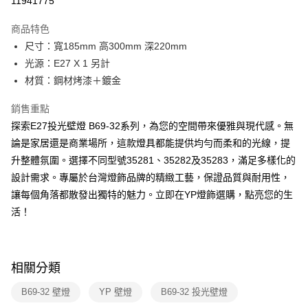
11941775
Apple Pay
商品特色
街口支付
尺寸：寬185mm 高300mm 深220mm
光源：E27 X 1 另計
悠遊付
材質：鋼材烤漆＋鍍金
Google Pay
銷售重點
全盈+PAY
探索E27投光壁燈 B69-32系列，為您的空間帶來優雅與現代感。無
論是家居還是商業場所，這款燈具都能提供均勻而柔和的光線，提
AFTEE先享後付
升整體氛圍。選擇不同型號35281、35282及35283，滿足多樣化的
相關說明
設計需求。專屬於台灣燈飾品牌的精緻工藝，保證品質與耐用性，
【關於「AFTEE先享後付」】
ATM付款
AFTEE先享後付是「在收到商品之後才付款」的支付方式。 讓您購物簡單
讓每個角落都散發出獨特的魅力。立即在YP燈飾選購，點亮您的生
便利好安心！
活！
１．簡單：不需註冊會員、不需綁卡、不需儲值。
運送方式
２．便利：只要手機號碼，簡訊認證，即可結帳。
３．安心：先確認商品／服務後，再付款。
新竹貨運宅配
每筆NT$180，滿NT$5,000(含以上)免運費
【「AFTEE先享後付」結帳流程】
相關分類
１．於結帳方式選擇「AFTEE先享後付」後，將跳轉至「AFTEE先享後付」
結帳頁面，進行簡訊認證並確認金額後，即可完成結帳。
B69-32 壁燈
YP 壁燈
B69-32 投光壁燈
２．訂單成立數日內，您將收到繳費通知簡訊。