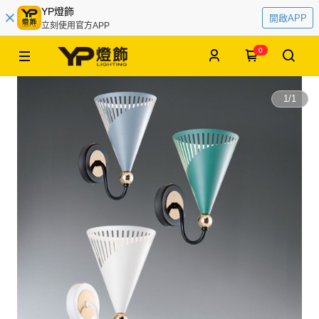
YP燈飾
開啟APP
立刻使用官方APP
0
1
/
1