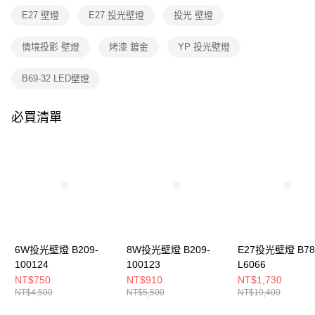
３．收到繳費通知簡訊後14天內，點擊此簡訊中的連結，可透過四大超商／
E27 壁燈
E27 投光壁燈
投光 壁燈
ATM／網路銀行／等多元方式進行付款，方視為交易完成。
※ 請注意：結帳手續完成當下不需立刻繳費，但若您需要取消訂單，請聯絡
購買商品的店家。未經商家同意取消之訂單仍視為有效，需透過AFTEE先享
情境投影 壁燈
烤漆 鍍金
YP 投光壁燈
後付繳納相關費用。
※ 交易是否成功請以「AFTEE先享後付 」之結帳頁面顯示為準，若有關於
B69-32 LED壁燈
是否繳費成功／繳費後需取消欲退款等相關疑問，請聯繫「AFTEE先享後付
客戶支援中心」
https://netprotections.freshdesk.com/support/home
必買清單
【注意事項】
１．透過由恩沛科技股份有限公司提供之「AFTEE先享後付」服務完成之交
易，需依本服務之必要範圍內提供個人資料，並將交易相關給付款項請求債
權轉讓予恩沛科技股份有限公司。
２．關於個人資料處理事宜，請瀏覽以下網址：
https://aftee.tw/terms/#terms3
３．未成年的使用者請事先徵得法定代理人或監護人之同意方可使用
「AFTEE先享後付」，若未經同意申辦者引起之損失，本公司不負相關責
任。
４．使用「AFTEE先享後付」時，將依據個別帳號之用戶狀況，依本公司即
時審查核予不同之上限額度；若仍有額度不足之情形，本公司將視審查結果
6W投光壁燈 B209-
8W投光壁燈 B209-
E27投光壁燈 B78
請求用戶進行身份認證。
100124
100123
L6066
５．嚴禁一人註冊多個帳號或使用他人資訊註冊。若發現惡意使用之情形，
NT$750
NT$910
NT$1,730
恩沛科技股份有限公司將有權停止該用戶之使用額度並採取法律行動。
NT$4,500
NT$5,500
NT$10,400