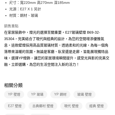
街口支付
尺寸：寬220mm 高270mm 深185mm
光源：E27 X 1 另計
悠遊付
材質：鋼材、玻璃
Google Pay
銷售重點
全盈+PAY
在家居裝飾中，燈光的選擇至關重要。E27玻璃壁燈 B69-32-
35304，完美結合了現代與經典的設計，為您的空間增添優雅氣
AFTEE先享後付
息。這款壁燈採用高品質玻璃材質，透過柔和的光線，為每一個角
相關說明
落帶來溫暖的氛圍。無論是客廳、臥室還是走廊，皆能展現獨特品
【關於「AFTEE先享後付」】
ATM付款
AFTEE先享後付是「在收到商品之後才付款」的支付方式。 讓您購物簡單
味。選擇YP燈飾，讓您的家居環境瞬間提升，感受光與影的完美交
便利好安心！
融。立即選購，為您的生活空間注入新的活力！
１．簡單：不需註冊會員、不需綁卡、不需儲值。
運送方式
２．便利：只要手機號碼，簡訊認證，即可結帳。
３．安心：先確認商品／服務後，再付款。
新竹貨運宅配
每筆NT$180，滿NT$5,000(含以上)免運費
【「AFTEE先享後付」結帳流程】
相關分類
１．於結帳方式選擇「AFTEE先享後付」後，將跳轉至「AFTEE先享後付」
結帳頁面，進行簡訊認證並確認金額後，即可完成結帳。
YP 壁燈
YP 玻璃
YP 鋼材
玻璃 壁燈
２．訂單成立數日內，您將收到繳費通知簡訊。
３．收到繳費通知簡訊後14天內，點擊此簡訊中的連結，可透過四大超商／
E27 壁燈
古典鄉村 壁燈
現代 壁燈
經典 壁燈
ATM／網路銀行／等多元方式進行付款，方視為交易完成。
※ 請注意：結帳手續完成當下不需立刻繳費，但若您需要取消訂單，請聯絡