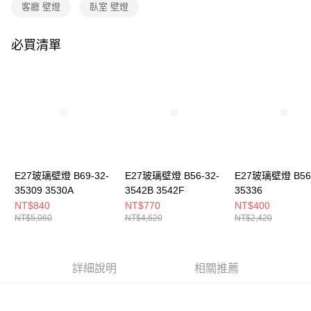
購買商品的店家。未經商家同意取消之訂單仍視為有效，需透過AFTEE先享
客廳 壁燈
臥室 壁燈
後付繳納相關費用。
※ 交易是否成功請以「AFTEE先享後付 」之結帳頁面顯示為準，若有關於
是否繳費成功／繳費後需取消欲退款等相關疑問，請聯繫「AFTEE先享後付
必買清單
客戶支援中心」
https://netprotections.freshdesk.com/support/home
【注意事項】
１．透過由恩沛科技股份有限公司提供之「AFTEE先享後付」服務完成之交
易，需依本服務之必要範圍內提供個人資料，並將交易相關給付款項請求債
權轉讓予恩沛科技股份有限公司。
２．關於個人資料處理事宜，請瀏覽以下網址：
https://aftee.tw/terms/#terms3
３．未成年的使用者請事先徵得法定代理人或監護人之同意方可使用
「AFTEE先享後付」，若未經同意申辦者引起之損失，本公司不負相關責
E27玻璃壁燈 B69-32-
E27玻璃壁燈 B56-32-
E27玻璃壁燈 B56-
任。
35309 3530A
3542B 3542F
35336
４．使用「AFTEE先享後付」時，將依據個別帳號之用戶狀況，依本公司即
時審查核予不同之上限額度；若仍有額度不足之情形，本公司將視審查結果
NT$840
NT$770
NT$400
請求用戶進行身份認證。
NT$5,060
NT$4,620
NT$2,420
５．嚴禁一人註冊多個帳號或使用他人資訊註冊。若發現惡意使用之情形，
恩沛科技股份有限公司將有權停止該用戶之使用額度並採取法律行動。
詳細說明
相關推薦