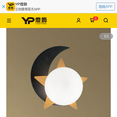
YP燈飾
開啟APP
立刻使用官方APP
0
1
/
1