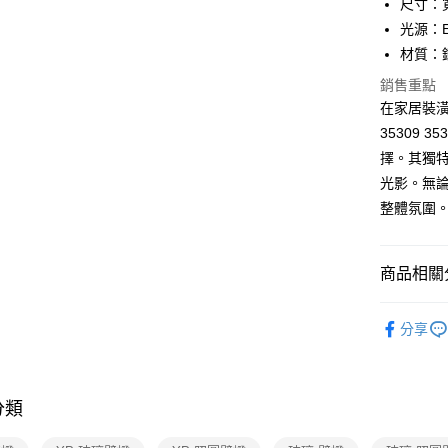
尺寸：寬
光源：E
AFTEE先
材質：
相關說明
【關於「A
銷售重點
ATM付款
AFTEE
在家居裝潢
便利好安
１．簡單
35309
２．便利
運送方式
擇。其獨
３．安心
光影。無
新竹貨運
【「AFT
整體氛圍
每筆NT$1
１．於結帳
付」結帳
２．訂單
商品相關分
３．收到繳
／ATM／
※ 請注意
壁燈系列
絡購買商品
分享
先享後付
※ 交易是
是否繳費成
付客戶支
分類
【注意事