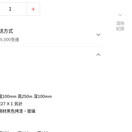
清除
紀錄
送方式
5,000免運
次付款
100mm 高250m 深100mm
27 X 1 另計
鋼材黑色烤漆、玻璃
y