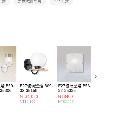
壁燈
黑色烤漆 壁燈
E27 壁燈
恩沛科技股份有限公司提供之「AFTEE先享後付」服務完成之
依本服務之必要範圍內提供個人資料，並將交易相關給付款項請
讓予恩沛科技股份有限公司。
個人資料處理事宜，請瀏覽以下網址：
ee.tw/terms/#terms3
年的使用者請事先徵得法定代理人或監護人之同意方可使用
E先享後付」，若未經同意申辦者引起之損失，本公司不負相關責
AFTEE先享後付」時，將依據個別帳號之用戶狀況，依本公司
核予不同之上限額度；若仍有額度不足之情形，本公司將視審查
用戶進行身份認證。
一人註冊多個帳號或使用他人資訊註冊。若發現惡意使用之情
科技股份有限公司將有權停止該用戶之使用額度並採取法律行
燈 B69-
E27玻璃壁燈 B69-
E27玻璃壁燈 B56-
E27玻璃壁燈 B56
 35306
32-35158
32-35335
32-35334
NT$1,020
NT$400
NT$400
NT$6,160
NT$2,420
NT$2,420