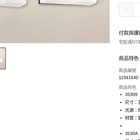
付款與運
宅配滿NT$
付款方式
商品特色
信用卡一
商品編號
11941640
LINE Pay
商品特色
Apple Pay
35309
尺寸：寬
街口支付
光源：E
悠遊付
材質：
Google Pa
3530A
全盈+PAY