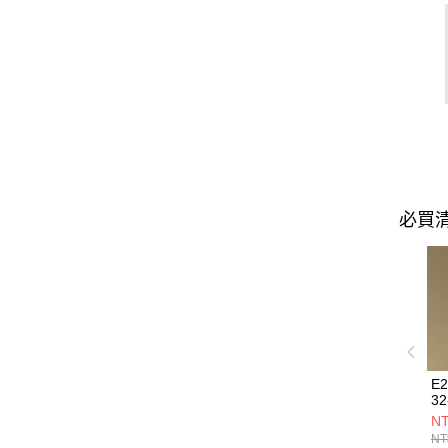
必買
E
32
NT
NT