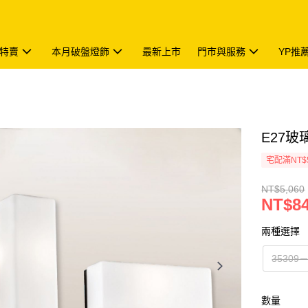
特賣
本月破盤燈飾
最新上市
門市與服務
YP推
E27玻璃
宅配滿NT$
NT$5,060
NT$8
兩種選擇
35309
數量