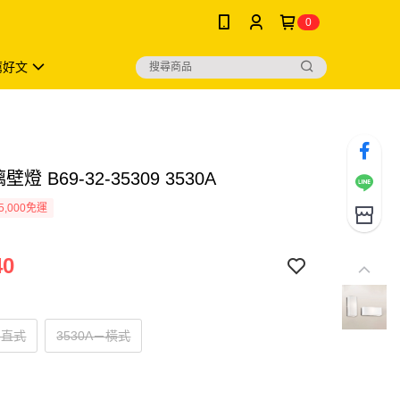
0
薦好文
壁燈 B69-32-35309 3530A
5,000免運
40
－直式
3530A－橫式