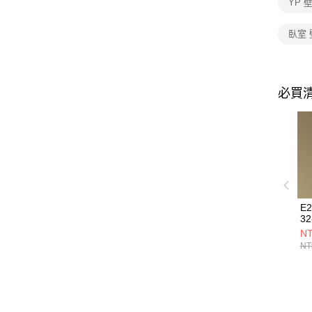
YP 
臥室 
必買
E
32
NT
NT