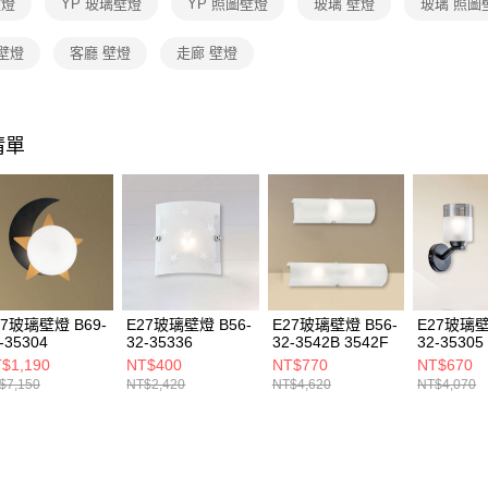
壁燈
YP 玻璃壁燈
YP 照圖壁燈
玻璃 壁燈
玻璃 照圖
１．透過由
交易，需
求債權轉
壁燈
客廳 壁燈
走廊 壁燈
２．關於
https://aft
３．未成
「AFTE
清單
任。
４．使用「
即時審查
結果請求
５．嚴禁
形，恩沛
動。
27玻璃壁燈 B69-
E27玻璃壁燈 B56-
E27玻璃壁燈 B56-
E27玻璃壁
-35304
32-35336
32-3542B 3542F
32-35305
$1,190
NT$400
NT$770
NT$670
$7,150
NT$2,420
NT$4,620
NT$4,070