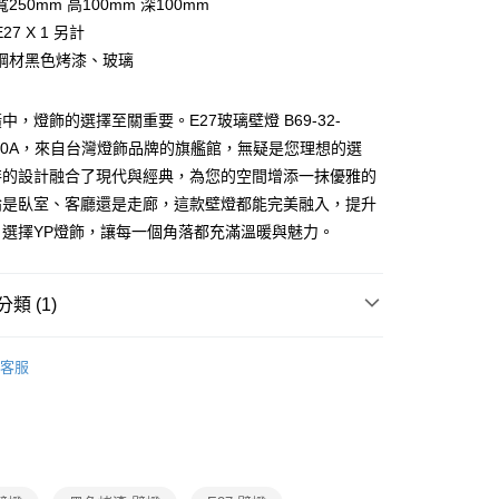
250mm 高100mm 深100mm
27 X 1 另計
享後付
鋼材黑色烤漆、玻璃
FTEE先享後付」】
先享後付是「在收到商品之後才付款」的支付方式。 讓您購物簡單
中，燈飾的選擇至關重要。E27玻璃壁燈 B69-32-
心！
：不需註冊會員、不需綁卡、不需儲值。
 3530A，來自台灣燈飾品牌的旗艦館，無疑是您理想的選
：只要手機號碼，簡訊認證，即可結帳。
特的設計融合了現代與經典，為您的空間增添一抹優雅的
：先確認商品／服務後，再付款。
論是臥室、客廳還是走廊，這款壁燈都能完美融入，提升
宅配
EE先享後付」結帳流程】
。選擇YP燈飾，讓每一個角落都充滿溫暖與魅力。
80，滿NT$5,000(含以上)免運費
方式選擇「AFTEE先享後付」後，將跳轉至「AFTEE先享後
頁面，進行簡訊認證並確認金額後，即可完成結帳。
成立數日內，您將收到繳費通知簡訊。
類 (1)
費通知簡訊後14天內，點擊此簡訊中的連結，可透過四大超商
網路銀行／等多元方式進行付款，方視為交易完成。
：結帳手續完成當下不需立刻繳費，但若您需要取消訂單，請聯
照圖壁燈、浴室壁燈、鏡前壁燈、LED壁掛鏡
的店家。未經商家同意取消之訂單仍視為有效，需透過AFTEE
客服
繳納相關費用。
否成功請以「AFTEE先享後付 」之結帳頁面顯示為準，若有關於
功／繳費後需取消欲退款等相關疑問，請聯繫「AFTEE先享後
援中心」
https://netprotections.freshdesk.com/support/home
項】