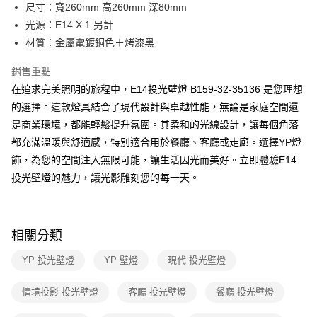
街口支付
尺寸：寬260mm 高260mm 深80mm
光源：E14 X 1 另計
悠遊付
材質：金屬電鍍銅色＋烤漆黑
Google Pay
銷售重點
全盈+PAY
在追求完美照明的旅程中，E14投光壁燈 B159-32-35136 是您理想
的選擇。這款燈具結合了現代設計與卓越性能，無論是家庭空間還
AFTEE先享後付
是商業環境，都能輕鬆提升氛圍。其柔和的光線設計，讓每個角落
相關說明
都充滿溫暖與舒適感，特別適合用於餐廳、客廳或走廊。選擇YP燈
【關於「AFTEE先享後付」】
ATM付款
AFTEE先享後付是「在收到商品之後才付款」的支付方式。 讓您購物簡單
飾，為您的空間注入無限可能，讓生活因光而美好。立即體驗E14
便利好安心！
投光壁燈的魅力，讓光影雕刻您的每一天。
１．簡單：不需註冊會員、不需綁卡、不需儲值。
運送方式
２．便利：只要手機號碼，簡訊認證，即可結帳。
３．安心：先確認商品／服務後，再付款。
新竹貨運宅配
每筆NT$180，滿NT$5,000(含以上)免運費
【「AFTEE先享後付」結帳流程】
相關分類
１．於結帳方式選擇「AFTEE先享後付」後，將跳轉至「AFTEE先享後付」
結帳頁面，進行簡訊認證並確認金額後，即可完成結帳。
YP 投光壁燈
YP 壁燈
現代 投光壁燈
２．訂單成立數日內，您將收到繳費通知簡訊。
３．收到繳費通知簡訊後14天內，點擊此簡訊中的連結，可透過四大超商／
情境投影 投光壁燈
客廳 投光壁燈
餐廳 投光壁燈
ATM／網路銀行／等多元方式進行付款，方視為交易完成。
※ 請注意：結帳手續完成當下不需立刻繳費，但若您需要取消訂單，請聯絡