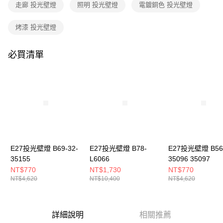
購買商品的店家。未經商家同意取消之訂單仍視為有效，需透過AFTEE先享
走廊 投光壁燈
照明 投光壁燈
電鍍銅色 投光壁燈
後付繳納相關費用。
※ 交易是否成功請以「AFTEE先享後付 」之結帳頁面顯示為準，若有關於
烤漆 投光壁燈
是否繳費成功／繳費後需取消欲退款等相關疑問，請聯繫「AFTEE先享後付
客戶支援中心」
https://netprotections.freshdesk.com/support/home
必買清單
【注意事項】
１．透過由恩沛科技股份有限公司提供之「AFTEE先享後付」服務完成之交
易，需依本服務之必要範圍內提供個人資料，並將交易相關給付款項請求債
權轉讓予恩沛科技股份有限公司。
２．關於個人資料處理事宜，請瀏覽以下網址：
https://aftee.tw/terms/#terms3
３．未成年的使用者請事先徵得法定代理人或監護人之同意方可使用
「AFTEE先享後付」，若未經同意申辦者引起之損失，本公司不負相關責
任。
４．使用「AFTEE先享後付」時，將依據個別帳號之用戶狀況，依本公司即
時審查核予不同之上限額度；若仍有額度不足之情形，本公司將視審查結果
E27投光壁燈 B69-32-
E27投光壁燈 B78-
E27投光壁燈 B56-
請求用戶進行身份認證。
35155
L6066
35096 35097
５．嚴禁一人註冊多個帳號或使用他人資訊註冊。若發現惡意使用之情形，
NT$770
NT$1,730
NT$770
恩沛科技股份有限公司將有權停止該用戶之使用額度並採取法律行動。
NT$4,620
NT$10,400
NT$4,620
詳細說明
相關推薦