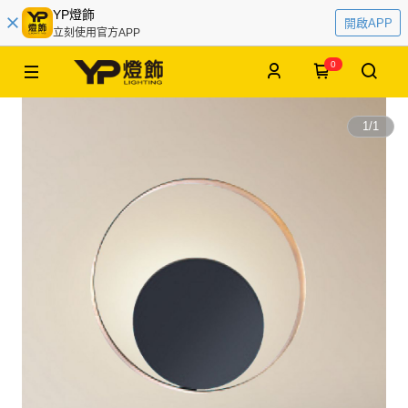
YP燈飾
開啟APP
立刻使用官方APP
0
1
/
1