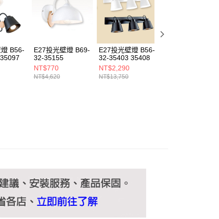
ee.tw/terms/#terms3
年的使用者請事先徵得法定代理人或監護人之同意方可使用
E先享後付」，若未經同意申辦者引起之損失，本公司不負相關責
AFTEE先享後付」時，將依據個別帳號之用戶狀況，依本公司
核予不同之上限額度；若仍有額度不足之情形，本公司將視審查
燈 B56-
E27投光壁燈 B69-
E27投光壁燈 B56-
6W投光壁燈
用戶進行身份認證。
 35097
32-35155
32-35403 35408
B209-100128
一人註冊多個帳號或使用他人資訊註冊。若發現惡意使用之情
NT$770
NT$2,290
NT$750
科技股份有限公司將有權停止該用戶之使用額度並採取法律行
NT$4,620
NT$13,750
NT$4,500