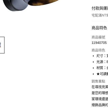
付款與運
宅配滿NT$
付款方式
商品特色
信用卡一
商品編號
11940705
LINE Pay
商品特色
Apple Pay
尺寸：寬
光源：E
街口支付
材質：
悠遊付
★可調
Google Pa
銷售重點
在尋找完美的
全盈+PAY
是您的理
AFTEE先
家環境還
相關說明
燈飾品牌