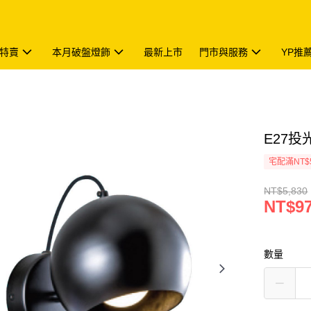
特賣
本月破盤燈飾
最新上市
門市與服務
YP推
E27投光
宅配滿NT$
NT$5,830
NT$9
數量