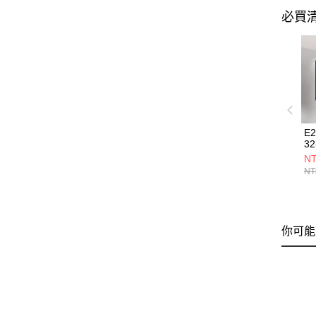
必買
E
32
NT
NT
你可能