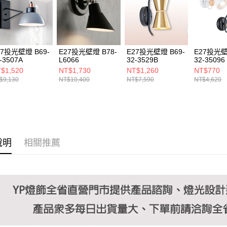
https://aft
３．未成
「AFTE
任。
４．使用「
即時審查
27投光壁燈 B69-
E27投光壁燈 B78-
E27投光壁燈 B69-
E27投光壁
結果請求
-3507A
L6066
32-3529B
32-35096
５．嚴禁
$1,520
NT$1,730
NT$1,260
NT$770
形，恩沛
$9,130
NT$10,400
NT$7,590
NT$4,620
動。
說明
相關推薦