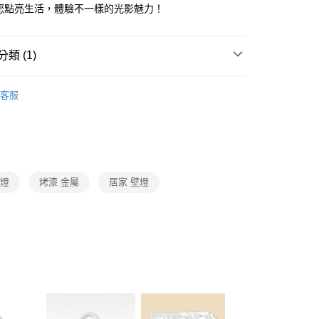
FTEE先享後付」】
為您點亮生活，體驗不一樣的光影魅力！
先享後付是「在收到商品之後才付款」的支付方式。 讓您購物簡單
心！
：不需註冊會員、不需綁卡、不需儲值。
類 (1)
：只要手機號碼，簡訊認證，即可結帳。
：先確認商品／服務後，再付款。
LED壁燈、上下投光情境投影壁燈
宅配
EE先享後付」結帳流程】
客服
80，滿NT$5,000(含以上)免運費
方式選擇「AFTEE先享後付」後，將跳轉至「AFTEE先享後
頁面，進行簡訊認證並確認金額後，即可完成結帳。
成立數日內，您將收到繳費通知簡訊。
費通知簡訊後14天內，點擊此簡訊中的連結，可透過四大超商
網路銀行／等多元方式進行付款，方視為交易完成。
：結帳手續完成當下不需立刻繳費，但若您需要取消訂單，請聯
壁燈
烤漆 金屬
居家 壁燈
的店家。未經商家同意取消之訂單仍視為有效，需透過AFTEE
繳納相關費用。
否成功請以「AFTEE先享後付 」之結帳頁面顯示為準，若有關於
功／繳費後需取消欲退款等相關疑問，請聯繫「AFTEE先享後
援中心」
https://netprotections.freshdesk.com/support/home
項】
恩沛科技股份有限公司提供之「AFTEE先享後付」服務完成之
依本服務之必要範圍內提供個人資料，並將交易相關給付款項請
讓予恩沛科技股份有限公司。
個人資料處理事宜，請瀏覽以下網址：