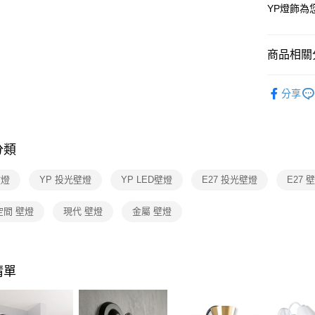
【關於「A
YP燈飾
ATM付款
AFTEE
便利好安
１．簡單
商品相關分
２．便利
運送方式
３．安心
壁燈系列
新竹貨運
【「AFT
分享
每筆NT$1
１．於結帳
付」結帳
２．訂單
３．收到繳
分類
／ATM／
※ 請注意
壁燈
YP 投光壁燈
YP LED壁燈
E27 投光壁燈
E27 
絡購買商品
先享後付
※ 交易是
空間 壁燈
現代 壁燈
金屬 壁燈
是否繳費成
付客戶支
【注意事
清單
１．透過由
交易，需
求債權轉
２．關於