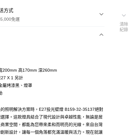
送方式
5,000免運
清除
紀錄
次付款
200mm 高170mm 深260mm
27 X 1 另計
金屬烤漆黑、燈罩
動
y
照明解決方案時，E27投光壁燈 B159-32-35137絕對
想選擇。這款燈具結合了現代設計與卓越性能，無論是居
享後付
是商業空間，都能為您帶來柔和而明亮的光線。來自台灣
的創新設計，讓每一個角落都充滿溫暖與活力。現在就讓