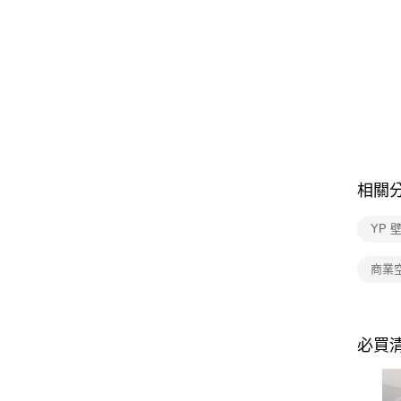
相關
YP 
商業
必買