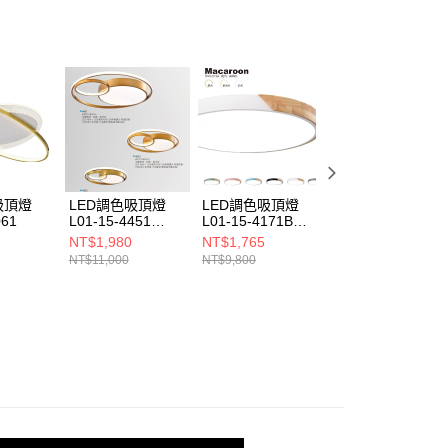
個人資料處理事宜，請瀏覽以下網址：
ee.tw/terms/#terms3
年的使用者請事先徵得法定代理人或監護人之同意方可使用
E先享後付」，若未經同意申辦者引起之損失，本公司不負相關責
AFTEE先享後付」時，將依據個別帳號之用戶狀況，依本公司
核予不同之上限額度；若仍有額度不足之情形，本公司將視審查
用戶進行身份認證。
一人註冊多個帳號或使用他人資訊註冊。若發現惡意使用之情
科技股份有限公司將有權停止該用戶之使用額度並採取法律行
吸頂燈
LED調色吸頂燈
LED調色吸頂燈
LED調色吸頂燈
061
L01-15-4451
L01-15-4171B
B112-15-4031
4452 4453
4171
NT$1,980
NT$1,765
NT$6,075
NT$11,000
NT$9,800
NT$33,750