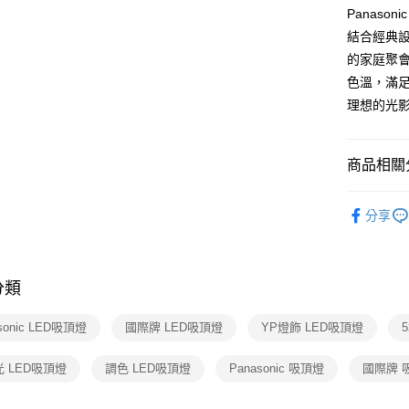
相關說明
Panaso
【關於「A
結合經典
ATM付款
AFTEE
的家庭聚
便利好安
１．簡單
色溫，滿
２．便利
運送方式
理想的光
３．安心
新竹貨運
【「AFT
每筆NT$1
１．於結帳
商品相關分
付」結帳
２．訂單
國際燈飾
３．收到繳
分享
／ATM／
吸頂燈 /
※ 請注意
絡購買商品
先享後付
分類
※ 交易是
是否繳費成
付客戶支
sonic LED吸頂燈
國際牌 LED吸頂燈
YP燈飾 LED吸頂燈
【注意事
 LED吸頂燈
調色 LED吸頂燈
Panasonic 吸頂燈
國際牌 
１．透過由
交易，需
求債權轉