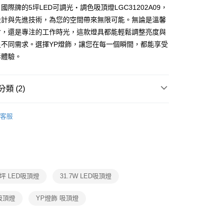
nic 國際牌的5坪LED可調光・調色吸頂燈LGC31202A09，
FTEE先享後付」】
設計與先進技術，為您的空間帶來無限可能。無論是溫馨
先享後付是「在收到商品之後才付款」的支付方式。 讓您購物簡單
會，還是專注的工作時光，這款燈具都能輕鬆調整亮度與
心！
：不需註冊會員、不需綁卡、不需儲值。
足不同需求。選擇YP燈飾，讓您在每一個瞬間，都能享受
：只要手機號碼，簡訊認證，即可結帳。
影體驗。
：先確認商品／服務後，再付款。
宅配
EE先享後付」結帳流程】
80，滿NT$5,000(含以上)免運費
方式選擇「AFTEE先享後付」後，將跳轉至「AFTEE先享後
類 (2)
頁面，進行簡訊認證並確認金額後，即可完成結帳。
成立數日內，您將收到繳費通知簡訊。
照明品牌
Panasonic 國際牌LED照明
費通知簡訊後14天內，點擊此簡訊中的連結，可透過四大超商
客服
網路銀行／等多元方式進行付款，方視為交易完成。
 客廳、臥室、廚房、浴室、玄關
遙控吸頂燈
：結帳手續完成當下不需立刻繳費，但若您需要取消訂單，請聯
的店家。未經商家同意取消之訂單仍視為有效，需透過AFTEE
繳納相關費用。
否成功請以「AFTEE先享後付 」之結帳頁面顯示為準，若有關於
功／繳費後需取消欲退款等相關疑問，請聯繫「AFTEE先享後
援中心」
https://netprotections.freshdesk.com/support/home
5坪 LED吸頂燈
31.7W LED吸頂燈
項】
吸頂燈
YP燈飾 吸頂燈
恩沛科技股份有限公司提供之「AFTEE先享後付」服務完成之
依本服務之必要範圍內提供個人資料，並將交易相關給付款項請
讓予恩沛科技股份有限公司。