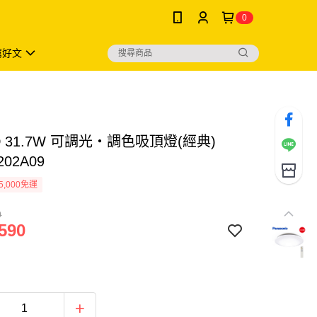
0
薦好文
D 31.7W 可調光・調色吸頂燈(經典)
202A09
5,000免運
0
590