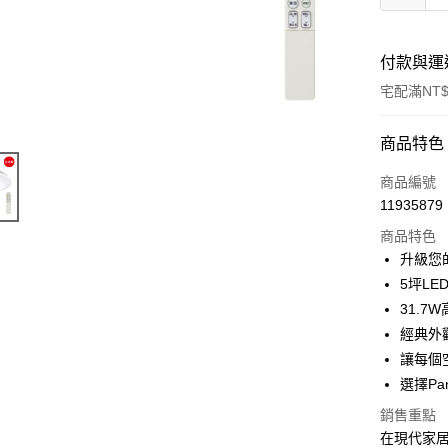
付款與運
宅配滿NT$
付款方式
商品特色
信用卡一
商品編號
11935879
LINE Pay
商品特色
Apple Pay
升級您
5坪L
街口支付
31.
悠遊付
經典外
讓每個
Google Pa
選擇Pa
全盈+PAY
銷售重點
AFTEE先
在現代家