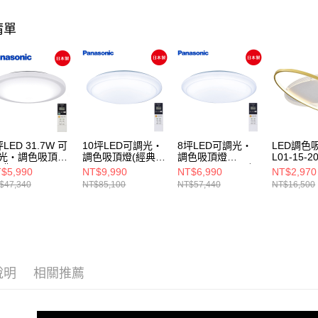
２．關於
https://aft
清單
３．未成
「AFTE
任。
４．使用「
即時審查
結果請求
５．嚴禁
形，恩沛
動。
坪LED 31.7W 可
10坪LED可調光・
8坪LED可調光・
LED調色
光・調色吸頂燈
調色吸頂燈(經典)
調色吸頂燈
L01-15-2
經典)
LGC81201A09
LGC61201A09(經
$5,990
NT$9,990
NT$6,990
NT$2,970
C31301A09
典)
$47,340
NT$85,100
NT$57,440
NT$16,500
說明
相關推薦