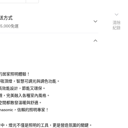
送方式
清除
5,000免運
紀錄
次付款
的居家照明體驗！
ED吸頂燈，智慧可調光與調色功能。
7W高效能設計，節能又環保。
觀，完美融入各種室內風格。
空間都散發溫暖與舒適。
y
nasonic，信賴的照明專家！
享後付
居中，燈光不僅是照明的工具，更是營造氛圍的關鍵。