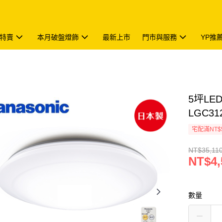
特賣
本月破盤燈飾
最新上市
門市與服務
YP推
5坪LE
LGC31
宅配滿NT$
NT$35,11
NT$4,
數量