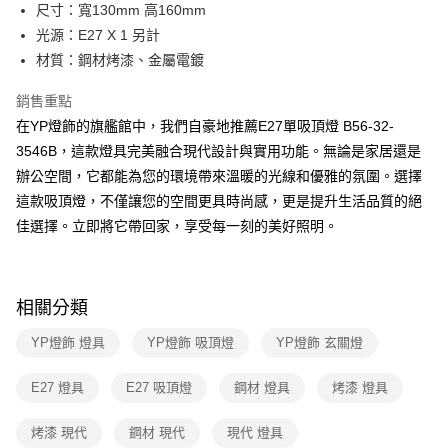
街口支付
尺寸：寬130mm 高160mm
光源：E27 X 1 另計
悠遊付
材質：鋼材烤漆、金屬電鍍
Google Pay
銷售重點
全盈+PAY
在YP燈飾的旗艦館中，我們自豪地推薦E27單吸頂燈 B56-32-
3546B，這款燈具完美融合現代設計與實用功能。無論是家居還是
AFTEE先享後付
辦公空間，它都能為您的環境帶來溫暖的光線和優雅的氛圍。選擇
相關說明
這款吸頂燈，不僅讓您的空間更具時尚感，更是提升生活品質的絕
【關於「AFTEE先享後付」】
ATM付款
AFTEE先享後付是「在收到商品之後才付款」的支付方式。 讓您購物簡單
佳選擇。立即將它帶回家，享受每一刻的美好照明。
便利好安心！
１．簡單：不需註冊會員、不需綁卡、不需儲值。
運送方式
２．便利：只要手機號碼，簡訊認證，即可結帳。
３．安心：先確認商品／服務後，再付款。
新竹貨運宅配
相關分類
每筆NT$180，滿NT$5,000(含以上)免運費
【「AFTEE先享後付」結帳流程】
YP燈飾 燈具
YP燈飾 吸頂燈
YP燈飾 玄關燈
１．於結帳方式選擇「AFTEE先享後付」後，將跳轉至「AFTEE先享後付」
結帳頁面，進行簡訊認證並確認金額後，即可完成結帳。
２．訂單成立數日內，您將收到繳費通知簡訊。
E27 燈具
E27 吸頂燈
鋼材 燈具
烤漆 燈具
３．收到繳費通知簡訊後14天內，點擊此簡訊中的連結，可透過四大超商／
ATM／網路銀行／等多元方式進行付款，方視為交易完成。
烤漆 現代
鋼材 現代
現代 燈具
※ 請注意：結帳手續完成當下不需立刻繳費，但若您需要取消訂單，請聯絡