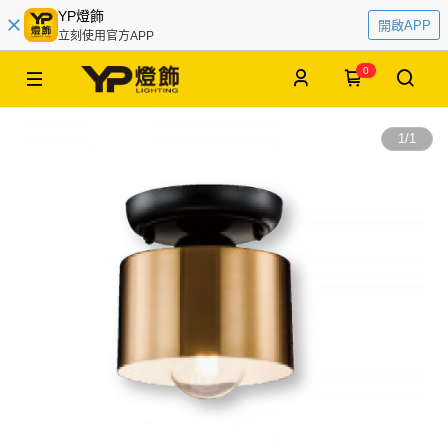
YP燈飾
開啟APP
立刻使用官方APP
0
1
/
1