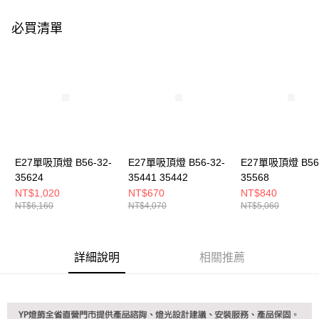
購買商品的店家。未經商家同意取消之訂單仍視為有效，需透過AFTEE先享
後付繳納相關費用。
必買清單
※ 交易是否成功請以「AFTEE先享後付 」之結帳頁面顯示為準，若有關於
是否繳費成功／繳費後需取消欲退款等相關疑問，請聯繫「AFTEE先享後付
客戶支援中心」
https://netprotections.freshdesk.com/support/home
【注意事項】
１．透過由恩沛科技股份有限公司提供之「AFTEE先享後付」服務完成之交
易，需依本服務之必要範圍內提供個人資料，並將交易相關給付款項請求債
權轉讓予恩沛科技股份有限公司。
２．關於個人資料處理事宜，請瀏覽以下網址：
https://aftee.tw/terms/#terms3
３．未成年的使用者請事先徵得法定代理人或監護人之同意方可使用
E27單吸頂燈 B56-32-
E27單吸頂燈 B56-32-
E27單吸頂燈 B56-
「AFTEE先享後付」，若未經同意申辦者引起之損失，本公司不負相關責
35624
35441 35442
35568
任。
NT$1,020
NT$670
NT$840
４．使用「AFTEE先享後付」時，將依據個別帳號之用戶狀況，依本公司即
NT$6,160
NT$4,070
NT$5,060
時審查核予不同之上限額度；若仍有額度不足之情形，本公司將視審查結果
請求用戶進行身份認證。
５．嚴禁一人註冊多個帳號或使用他人資訊註冊。若發現惡意使用之情形，
恩沛科技股份有限公司將有權停止該用戶之使用額度並採取法律行動。
詳細說明
相關推薦