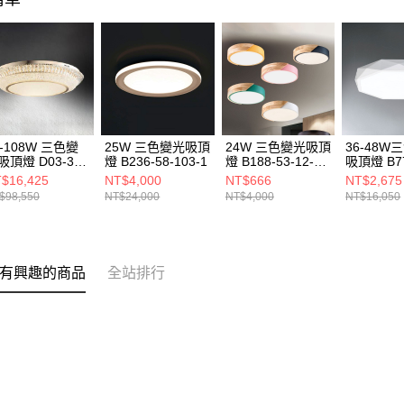
2-108W 三色變
25W 三色變光吸頂
24W 三色變光吸頂
36-48W
吸頂燈 D03-30-
燈 B236-58-103-1
燈 B188-53-12-
吸頂燈 B77
213 20214
2511 2512 2513
22312A 2
$16,425
NT$4,000
NT$666
NT$2,675
2514 2515
$98,550
NT$24,000
NT$4,000
NT$16,050
有興趣的商品
全站排行