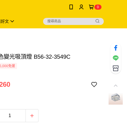
0
薦好文
色變光吸頂燈 B56-32-3549C
5,000免運
260