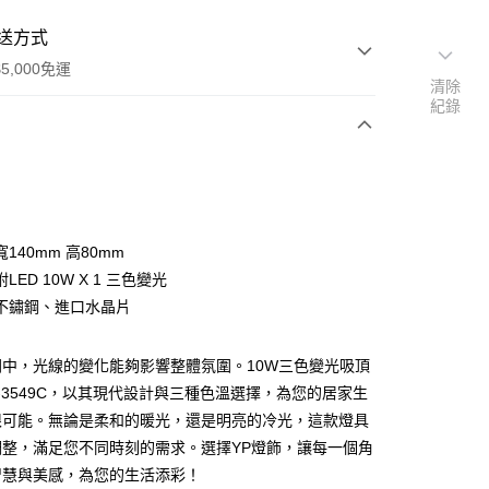
送方式
5,000免運
清除
紀錄
次付款
140mm 高80mm
LED 10W X 1 三色變光
不鏽鋼、進口水晶片
間中，光線的變化能夠影響整體氛圍。10W三色變光吸頂
y
-32-3549C，以其現代設計與三種色溫選擇，為您的居家生
限可能。無論是柔和的暖光，還是明亮的冷光，這款燈具
享後付
調整，滿足您不同時刻的需求。選擇YP燈飾，讓每一個角
智慧與美感，為您的生活添彩！