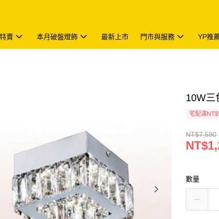
特賣
本月破盤燈飾
最新上市
門市與服務
YP推
10W三
宅配滿NT$
NT$7,590
NT$1,
數量