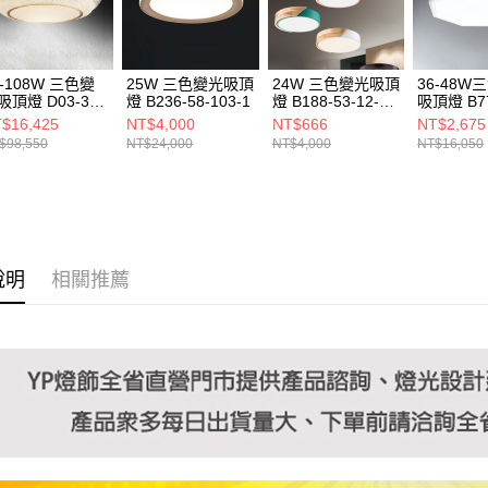
https://aft
３．未成
「AFTE
任。
2-108W 三色變
25W 三色變光吸頂
24W 三色變光吸頂
36-48W
４．使用「
吸頂燈 D03-30-
燈 B236-58-103-1
燈 B188-53-12-
吸頂燈 B77
即時審查
213 20214
2511 2512 2513
22312A 2
$16,425
NT$4,000
NT$666
NT$2,675
結果請求
2514 2515
$98,550
NT$24,000
NT$4,000
NT$16,050
５．嚴禁
形，恩沛
動。
說明
相關推薦