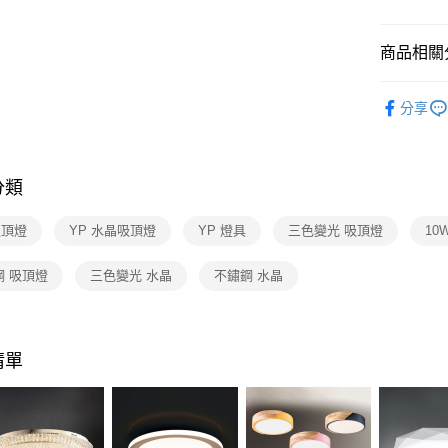
【關於「A
ATM付款
AFTEE
便利好安
商品相關分
１．簡單
２．便利
運送方式
水晶燈飾
３．安心
分享
吸頂燈
新竹貨運
【「AFT
每筆NT$1
１．於結帳
付」結帳
分類
２．訂單
３．收到繳
／ATM／
吸頂燈
YP 水晶吸頂燈
YP 燈具
三色變光 吸頂燈
10
※ 請注意
絡購買商品
鋼 吸頂燈
三色變光 水晶
不鏽鋼 水晶
先享後付
※ 交易是
是否繳費成
付客戶支
清單
【注意事
１．透過由
交易，需
求債權轉
２．關於