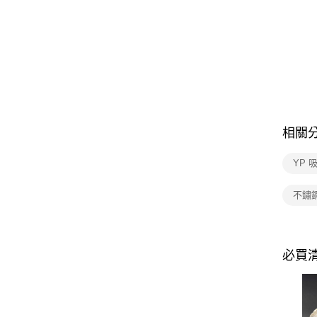
相關
YP 
不鏽
必買