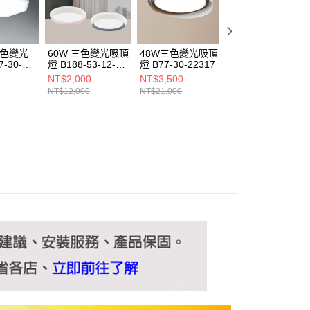
ee.tw/terms/#terms3
年的使用者請事先徵得法定代理人或監護人之同意方可使用
E先享後付」，若未經同意申辦者引起之損失，本公司不負相關責
三色變光
60W 三色變光吸頂
48W三色變光吸頂
36-48W三色變光
AFTEE先享後付」時，將依據個別帳號之用戶狀況，依本公司
-30-
燈 B188-53-12-
燈 B77-30-22317
吸頂燈 B77-30-
核予不同之上限額度；若仍有額度不足之情形，本公司將視審查
2312B
2373 2374 2375
22313A 22313B
NT$2,000
NT$3,500
NT$1,850
用戶進行身份認證。
2376
NT$12,000
NT$21,000
NT$11,100
一人註冊多個帳號或使用他人資訊註冊。若發現惡意使用之情
科技股份有限公司將有權停止該用戶之使用額度並採取法律行