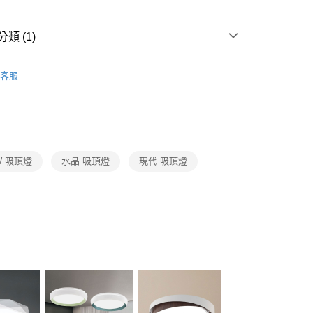
FTEE先享後付」】
先享後付是「在收到商品之後才付款」的支付方式。 讓您購物簡單
心！
類 (1)
：不需註冊會員、不需綁卡、不需儲值。
：只要手機號碼，簡訊認證，即可結帳。
系列
LED客廳水晶吸頂燈、臥室水晶吸頂燈、玄關水晶
：先確認商品／服務後，再付款。
客服
宅配
EE先享後付」結帳流程】
80，滿NT$5,000(含以上)免運費
方式選擇「AFTEE先享後付」後，將跳轉至「AFTEE先享後
頁面，進行簡訊認證並確認金額後，即可完成結帳。
成立數日內，您將收到繳費通知簡訊。
費通知簡訊後14天內，點擊此簡訊中的連結，可透過四大超商
網路銀行／等多元方式進行付款，方視為交易完成。
W 吸頂燈
水晶 吸頂燈
現代 吸頂燈
：結帳手續完成當下不需立刻繳費，但若您需要取消訂單，請聯
的店家。未經商家同意取消之訂單仍視為有效，需透過AFTEE
繳納相關費用。
否成功請以「AFTEE先享後付 」之結帳頁面顯示為準，若有關於
功／繳費後需取消欲退款等相關疑問，請聯繫「AFTEE先享後
援中心」
https://netprotections.freshdesk.com/support/home
項】
恩沛科技股份有限公司提供之「AFTEE先享後付」服務完成之
依本服務之必要範圍內提供個人資料，並將交易相關給付款項請
讓予恩沛科技股份有限公司。
個人資料處理事宜，請瀏覽以下網址：