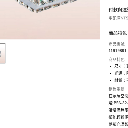
付款與運
宅配滿NT$
付款方式
商品特色
信用卡一
商品編號
11919891
LINE Pay
商品特色
Apple Pay
尺寸：寬
光源：附
街口支付
材質：
悠遊付
銷售重點
在家居空
Google Pa
燈 B56
全盈+PAY
活增添無
AFTEE先
都能輕鬆
相關說明
落都充滿