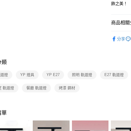
【關於「A
飾之美！
ATM付款
AFTEE
便利好安
１．簡單
商品相關分
２．便利
運送方式
３．安心
商業空間
新竹貨運
【「AFT
分享
每筆NT$1
１．於結帳
付」結帳
２．訂單
３．收到繳
分類
／ATM／
※ 請注意
軌道燈
YP 燈具
YP E27
照明 軌道燈
E27 軌道燈
絡購買商品
先享後付
※ 交易是
室 軌道燈
餐廳 軌道燈
烤漆 鋼材
是否繳費成
付客戶支
【注意事
清單
１．透過由
交易，需
求債權轉
２．關於