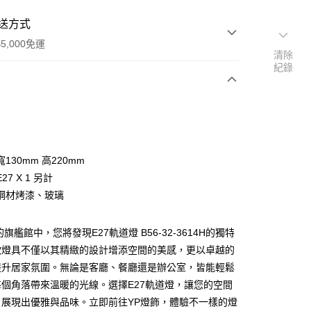
送方式
5,000免運
清除
紀錄
次付款
130mm 高220mm
27 X 1 另計
鋼材烤漆、玻璃
旗艦館中，您將發現E27軌道燈 B56-32-3614H的獨特
y
款燈具不僅以其精緻的設計增添空間的美感，更以卓越的
提升居家氛圍。無論是客廳、餐廳還是辦公室，皆能輕鬆
享後付
個角落帶來溫暖的光線。選擇E27軌道燈，讓您的空間
，展現出優雅與品味。立即前往YP燈飾，體驗不一樣的燈