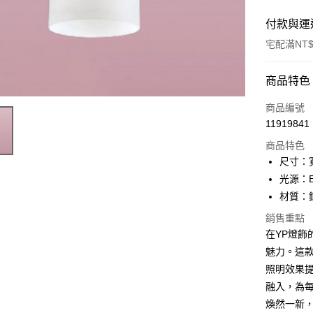
付款與運
宅配滿NT$
付款方式
商品特色
信用卡一
商品編號
11919841
LINE Pay
商品特色
Apple Pay
尺寸：寬
光源：E
街口支付
材質：
悠遊付
銷售重點
在YP燈飾的
Google Pa
魅力。這
全盈+PAY
照明效果
AFTEE先
融入，為每
相關說明
煥然一新