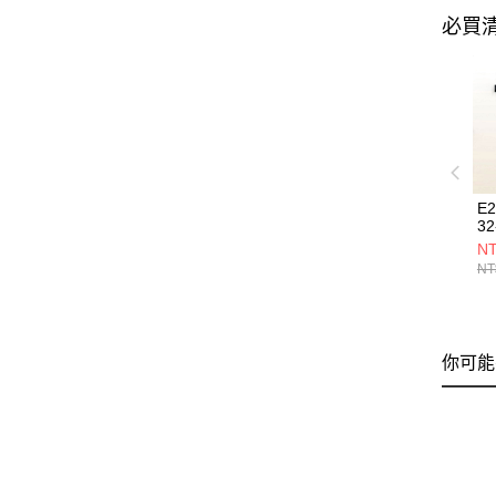
必買
E
32
NT
NT
你可能