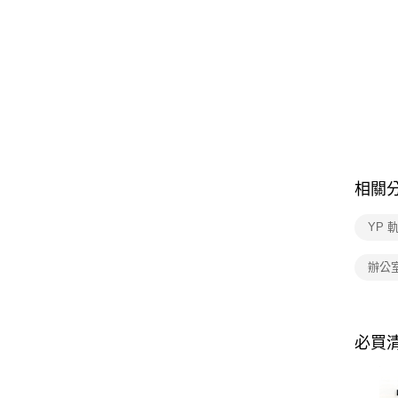
相關
YP 
辦公
必買