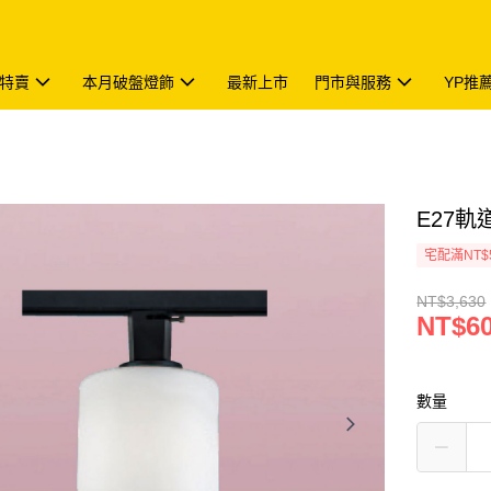
特賣
本月破盤燈飾
最新上市
門市與服務
YP推
E27軌道
宅配滿NT$
NT$3,630
NT$6
數量