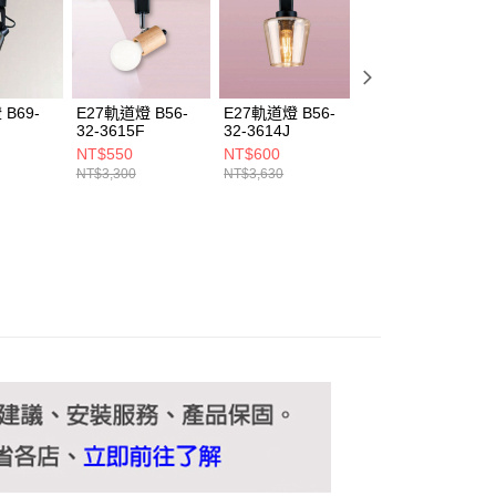
ee.tw/terms/#terms3
年的使用者請事先徵得法定代理人或監護人之同意方可使用
E先享後付」，若未經同意申辦者引起之損失，本公司不負相關責
AFTEE先享後付」時，將依據個別帳號之用戶狀況，依本公司
核予不同之上限額度；若仍有額度不足之情形，本公司將視審查
B69-
E27軌道燈 B56-
E27軌道燈 B56-
E27軌道燈 B69-
用戶進行身份認證。
32-3615F
32-3614J
32-3612H 2612J
一人註冊多個帳號或使用他人資訊註冊。若發現惡意使用之情
NT$550
NT$600
NT$770
科技股份有限公司將有權停止該用戶之使用額度並採取法律行
NT$3,300
NT$3,630
NT$4,620