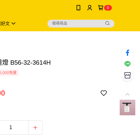
0
薦好文
燈 B56-32-3614H
5,000免運
00