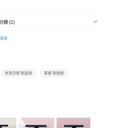
FTEE先享後付」】
先享後付是「在收到商品之後才付款」的支付方式。 讓您購物簡單
心！
：不需註冊會員、不需綁卡、不需儲值。
類 (1)
：只要手機號碼，簡訊認證，即可結帳。
：先確認商品／服務後，再付款。
照明系列
LED商業空間軌道燈
宅配
EE先享後付」結帳流程】
客服
80，滿NT$5,000(含以上)免運費
方式選擇「AFTEE先享後付」後，將跳轉至「AFTEE先享後
頁面，進行簡訊認證並確認金額後，即可完成結帳。
成立數日內，您將收到繳費通知簡訊。
費通知簡訊後14天內，點擊此簡訊中的連結，可透過四大超商
網路銀行／等多元方式進行付款，方視為交易完成。
：結帳手續完成當下不需立刻繳費，但若您需要取消訂單，請聯
商業空間 軌道燈
客廳 軌道燈
的店家。未經商家同意取消之訂單仍視為有效，需透過AFTEE
繳納相關費用。
否成功請以「AFTEE先享後付 」之結帳頁面顯示為準，若有關於
功／繳費後需取消欲退款等相關疑問，請聯繫「AFTEE先享後
援中心」
https://netprotections.freshdesk.com/support/home
項】
恩沛科技股份有限公司提供之「AFTEE先享後付」服務完成之
依本服務之必要範圍內提供個人資料，並將交易相關給付款項請
讓予恩沛科技股份有限公司。
個人資料處理事宜，請瀏覽以下網址：