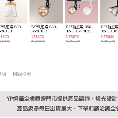
https://aft
３．未成
「AFTE
任。
４．使用「
即時審查
27軌道燈 B69-
E27軌道燈 B69-
E27軌道燈 B56-
E27軌道燈 
結果請求
-3613B
32-3610D
32-36154 36155
32-3610B
５．嚴禁
$670
NT$670
NT$670
NT$930
形，恩沛
$4,070
NT$4,070
NT$4,070
NT$5,610
動。
說明
相關推薦