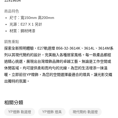
11919834
Apple Pay
商品特色
街口支付
尺寸：寬150mm 高200mm
光源：E27 X 1 另計
悠遊付
材質：鋼材烤漆
Google Pay
銷售重點
全盈+PAY
探索全新照明體驗，E27軌道燈 B56-32-3614K、3614L、3614M系
列以其現代簡約的設計，完美融入各種居家風格。每一款產品都經
AFTEE先享後付
過精心挑選，展現出台灣燈飾品牌的卓越工藝。無論是工作空間或
相關說明
休閒區域，均可提供柔和而均勻的光線，為您的生活增添一抹溫
【關於「AFTEE先享後付」】
ATM付款
AFTEE先享後付是「在收到商品之後才付款」的支付方式。 讓您購物簡單
暖。立即前往YP燈飾，為您的空間選擇最適合的燈具，讓光影交織
便利好安心！
出獨特的氛圍。
１．簡單：不需註冊會員、不需綁卡、不需儲值。
運送方式
２．便利：只要手機號碼，簡訊認證，即可結帳。
３．安心：先確認商品／服務後，再付款。
新竹貨運宅配
每筆NT$180，滿NT$5,000(含以上)免運費
【「AFTEE先享後付」結帳流程】
相關分類
１．於結帳方式選擇「AFTEE先享後付」後，將跳轉至「AFTEE先享後付」
結帳頁面，進行簡訊認證並確認金額後，即可完成結帳。
YP燈飾 軌道燈
YP燈飾 燈具
現代簡約 軌道燈
２．訂單成立數日內，您將收到繳費通知簡訊。