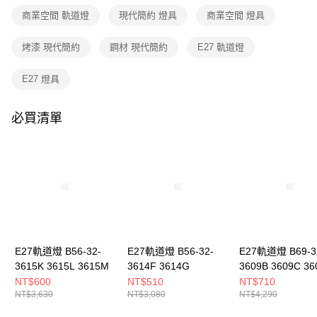
３．收到繳費通知簡訊後14天內，點擊此簡訊中的連結，可透過四大超商／
商業空間 軌道燈
現代簡約 燈具
商業空間 燈具
ATM／網路銀行／等多元方式進行付款，方視為交易完成。
※ 請注意：結帳手續完成當下不需立刻繳費，但若您需要取消訂單，請聯絡
購買商品的店家。未經商家同意取消之訂單仍視為有效，需透過AFTEE先享
烤漆 現代簡約
鋼材 現代簡約
E27 軌道燈
後付繳納相關費用。
※ 交易是否成功請以「AFTEE先享後付 」之結帳頁面顯示為準，若有關於
E27 燈具
是否繳費成功／繳費後需取消欲退款等相關疑問，請聯繫「AFTEE先享後付
客戶支援中心」
https://netprotections.freshdesk.com/support/home
必買清單
【注意事項】
１．透過由恩沛科技股份有限公司提供之「AFTEE先享後付」服務完成之交
易，需依本服務之必要範圍內提供個人資料，並將交易相關給付款項請求債
權轉讓予恩沛科技股份有限公司。
２．關於個人資料處理事宜，請瀏覽以下網址：
https://aftee.tw/terms/#terms3
３．未成年的使用者請事先徵得法定代理人或監護人之同意方可使用
「AFTEE先享後付」，若未經同意申辦者引起之損失，本公司不負相關責
任。
４．使用「AFTEE先享後付」時，將依據個別帳號之用戶狀況，依本公司即
時審查核予不同之上限額度；若仍有額度不足之情形，本公司將視審查結果
E27軌道燈 B56-32-
E27軌道燈 B56-32-
E27軌道燈 B69-3
請求用戶進行身份認證。
3615K 3615L 3615M
3614F 3614G
3609B 3609C 36
５．嚴禁一人註冊多個帳號或使用他人資訊註冊。若發現惡意使用之情形，
3609F 3609G 3
NT$600
NT$510
NT$710
恩沛科技股份有限公司將有權停止該用戶之使用額度並採取法律行動。
NT$3,630
NT$3,080
NT$4,290