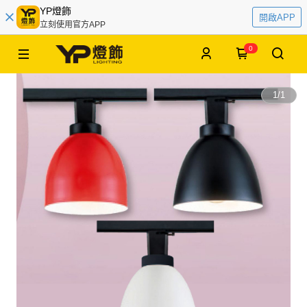
YP燈飾
開啟APP
立刻使用官方APP
0
1
/
1