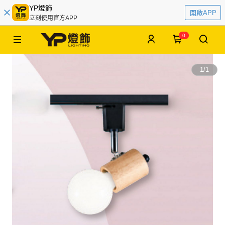
YP燈飾
開啟APP
立刻使用官方APP
0
1
/
1