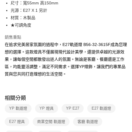
街口支付
尺寸：寬55mm 高150mm
光源：E27 X 1 另計
悠遊付
材質：木製品
Google Pay
★可調角度
全盈+PAY
銷售重點
在追求完美居家氛圍的過程中，E27軌道燈 B56-32-3615F成為您理
AFTEE先享後付
想的選擇。這款燈具不僅展現現代設計美學，還提供卓越的光源效
相關說明
果，讓每個空間都散發出迷人的氛圍。無論是客廳、餐廳還是工作
【關於「AFTEE先享後付」】
ATM付款
AFTEE先享後付是「在收到商品之後才付款」的支付方式。 讓您購物簡單
區，均能靈活調整，滿足不同需求。選擇YP燈飾，讓我們的專業品
便利好安心！
質與您共同打造理想的生活空間。
１．簡單：不需註冊會員、不需綁卡、不需儲值。
運送方式
２．便利：只要手機號碼，簡訊認證，即可結帳。
３．安心：先確認商品／服務後，再付款。
新竹貨運宅配
每筆NT$180，滿NT$5,000(含以上)免運費
【「AFTEE先享後付」結帳流程】
相關分類
１．於結帳方式選擇「AFTEE先享後付」後，將跳轉至「AFTEE先享後付」
結帳頁面，進行簡訊認證並確認金額後，即可完成結帳。
YP 軌道燈
YP 燈具
YP E27
E27 軌道燈
２．訂單成立數日內，您將收到繳費通知簡訊。
３．收到繳費通知簡訊後14天內，點擊此簡訊中的連結，可透過四大超商／
E27 燈具
商業空間 軌道燈
客廳 軌道燈
ATM／網路銀行／等多元方式進行付款，方視為交易完成。
※ 請注意：結帳手續完成當下不需立刻繳費，但若您需要取消訂單，請聯絡