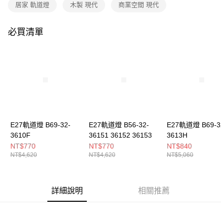
購買商品的店家。未經商家同意取消之訂單仍視為有效，需透過AFTEE先享
居家 軌道燈
木製 現代
商業空間 現代
後付繳納相關費用。
※ 交易是否成功請以「AFTEE先享後付 」之結帳頁面顯示為準，若有關於
是否繳費成功／繳費後需取消欲退款等相關疑問，請聯繫「AFTEE先享後付
必買清單
客戶支援中心」
https://netprotections.freshdesk.com/support/home
【注意事項】
１．透過由恩沛科技股份有限公司提供之「AFTEE先享後付」服務完成之交
易，需依本服務之必要範圍內提供個人資料，並將交易相關給付款項請求債
權轉讓予恩沛科技股份有限公司。
２．關於個人資料處理事宜，請瀏覽以下網址：
https://aftee.tw/terms/#terms3
３．未成年的使用者請事先徵得法定代理人或監護人之同意方可使用
「AFTEE先享後付」，若未經同意申辦者引起之損失，本公司不負相關責
E27軌道燈 B69-32-
E27軌道燈 B56-32-
E27軌道燈 B69-3
任。
3610F
36151 36152 36153
3613H
４．使用「AFTEE先享後付」時，將依據個別帳號之用戶狀況，依本公司即
時審查核予不同之上限額度；若仍有額度不足之情形，本公司將視審查結果
NT$770
NT$770
NT$840
請求用戶進行身份認證。
NT$4,620
NT$4,620
NT$5,060
５．嚴禁一人註冊多個帳號或使用他人資訊註冊。若發現惡意使用之情形，
恩沛科技股份有限公司將有權停止該用戶之使用額度並採取法律行動。
詳細說明
相關推薦