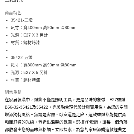
11919778
Apple Pay
商品特色
街口支付
35421-三燈
尺寸：寬400mm 高90mm 深80mm
悠遊付
光源：E27 X 3 另計
Google Pay
材質：鋼材烤漆
全盈+PAY
35422-五燈
AFTEE先享後付
尺寸：寬800mm 高90mm 深80mm
相關說明
光源：E27 X 5 另計
【關於「AFTEE先享後付」】
材質：鋼材烤漆
ATM付款
AFTEE先享後付是「在收到商品之後才付款」的支付方式。 讓您購物簡單
便利好安心！
銷售重點
１．簡單：不需註冊會員、不需綁卡、不需儲值。
運送方式
２．便利：只要手機號碼，簡訊認證，即可結帳。
在家居裝潢中，燈飾不僅是照明工具，更是品味的象徵。E27壁燈
３．安心：先確認商品／服務後，再付款。
新竹貨運宅配
B56-32-35421及35422，完美融合現代設計與實用性，為您的空間
每筆NT$180，滿NT$5,000(含以上)免運費
增添獨特風格。無論是客廳、臥室還是走廊，這款壁燈都能提供柔
【「AFTEE先享後付」結帳流程】
１．於結帳方式選擇「AFTEE先享後付」後，將跳轉至「AFTEE先享後付」
和而舒適的光線，營造出溫馨的氛圍。選擇YP燈飾，讓每一個角落
結帳頁面，進行簡訊認證並確認金額後，即可完成結帳。
都散發出您的品味與格調。立即探索，為您的家居添購這款經典之
２．訂單成立數日內，您將收到繳費通知簡訊。