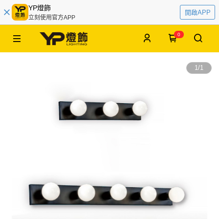
YP燈飾
開啟APP
立刻使用官方APP
0
1
/
1