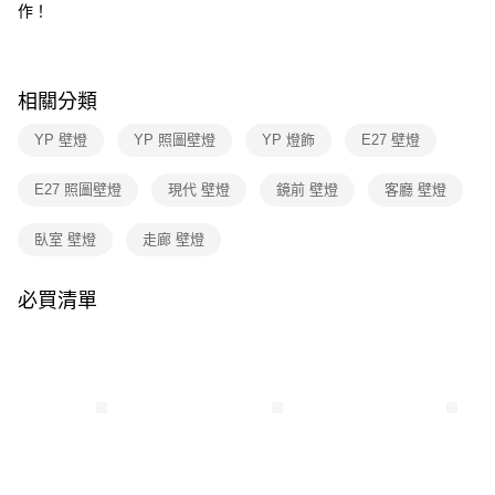
３．收到繳費通知簡訊後14天內，點擊此簡訊中的連結，可透過四大超商／
作！
ATM／網路銀行／等多元方式進行付款，方視為交易完成。
※ 請注意：結帳手續完成當下不需立刻繳費，但若您需要取消訂單，請聯絡
購買商品的店家。未經商家同意取消之訂單仍視為有效，需透過AFTEE先享
後付繳納相關費用。
相關分類
※ 交易是否成功請以「AFTEE先享後付 」之結帳頁面顯示為準，若有關於
是否繳費成功／繳費後需取消欲退款等相關疑問，請聯繫「AFTEE先享後付
YP 壁燈
YP 照圖壁燈
YP 燈飾
E27 壁燈
客戶支援中心」
https://netprotections.freshdesk.com/support/home
【注意事項】
E27 照圖壁燈
現代 壁燈
鏡前 壁燈
客廳 壁燈
１．透過由恩沛科技股份有限公司提供之「AFTEE先享後付」服務完成之交
易，需依本服務之必要範圍內提供個人資料，並將交易相關給付款項請求債
臥室 壁燈
走廊 壁燈
權轉讓予恩沛科技股份有限公司。
２．關於個人資料處理事宜，請瀏覽以下網址：
https://aftee.tw/terms/#terms3
必買清單
３．未成年的使用者請事先徵得法定代理人或監護人之同意方可使用
「AFTEE先享後付」，若未經同意申辦者引起之損失，本公司不負相關責
任。
４．使用「AFTEE先享後付」時，將依據個別帳號之用戶狀況，依本公司即
時審查核予不同之上限額度；若仍有額度不足之情形，本公司將視審查結果
請求用戶進行身份認證。
５．嚴禁一人註冊多個帳號或使用他人資訊註冊。若發現惡意使用之情形，
恩沛科技股份有限公司將有權停止該用戶之使用額度並採取法律行動。