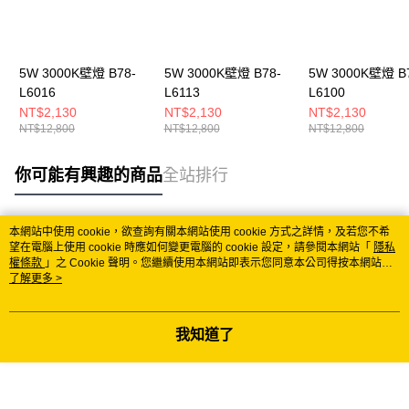
5W 3000K壁燈 B78-
5W 3000K壁燈 B78-
5W 3000K壁燈 B
L6016
L6113
L6100
NT$2,130
NT$2,130
NT$2,130
NT$12,800
NT$12,800
NT$12,800
你可能有興趣的商品
全站排行
本網站中使用 cookie，欲查詢有關本網站使用 cookie 方式之詳情，及若您不希
熱門標籤
望在電腦上使用 cookie 時應如何變更電腦的 cookie 設定，請參閱本網站「
隱私
權條款
」之 Cookie 聲明。您繼續使用本網站即表示您同意本公司得按本網站使
用條款之 Cookie 聲明使用 cookie。
了解更多 >
我知道了