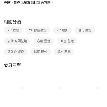
３．收到繳費通知簡訊後14天內，點擊此簡訊中的連結，可透過四大超商／
亮點，創造出屬於您的舒適氛圍。
ATM／網路銀行／等多元方式進行付款，方視為交易完成。
※ 請注意：結帳手續完成當下不需立刻繳費，但若您需要取消訂單，請聯絡
購買商品的店家。未經商家同意取消之訂單仍視為有效，需透過AFTEE先享
後付繳納相關費用。
相關分類
※ 交易是否成功請以「AFTEE先享後付 」之結帳頁面顯示為準，若有關於
是否繳費成功／繳費後需取消欲退款等相關疑問，請聯繫「AFTEE先享後付
YP 壁燈
YP 照圖壁燈
YP 燈飾
現代 壁燈
客戶支援中心」
https://netprotections.freshdesk.com/support/home
【注意事項】
現代 照圖壁燈
客廳 壁燈
臥室 壁燈
１．透過由恩沛科技股份有限公司提供之「AFTEE先享後付」服務完成之交
易，需依本服務之必要範圍內提供個人資料，並將交易相關給付款項請求債
鏡前燈 壁燈
烤漆 現代
鋼材 現代
權轉讓予恩沛科技股份有限公司。
２．關於個人資料處理事宜，請瀏覽以下網址：
https://aftee.tw/terms/#terms3
必買清單
３．未成年的使用者請事先徵得法定代理人或監護人之同意方可使用
「AFTEE先享後付」，若未經同意申辦者引起之損失，本公司不負相關責
任。
４．使用「AFTEE先享後付」時，將依據個別帳號之用戶狀況，依本公司即
時審查核予不同之上限額度；若仍有額度不足之情形，本公司將視審查結果
請求用戶進行身份認證。
５．嚴禁一人註冊多個帳號或使用他人資訊註冊。若發現惡意使用之情形，
恩沛科技股份有限公司將有權停止該用戶之使用額度並採取法律行動。