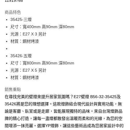
11919768
Apple Pay
商品特色
街口支付
35425-三燈
尺寸：寬400mm 高90mm 深80mm
悠遊付
光源：E27 X 3 另計
Google Pay
材質：鋼材烤漆
全盈+PAY
35426-五燈
AFTEE先享後付
尺寸：寬800mm 高90mm 深80mm
相關說明
光源：E27 X 5 另計
【關於「AFTEE先享後付」】
材質：鋼材烤漆
ATM付款
AFTEE先享後付是「在收到商品之後才付款」的支付方式。 讓您購物簡單
便利好安心！
銷售重點
１．簡單：不需註冊會員、不需綁卡、不需儲值。
運送方式
２．便利：只要手機號碼，簡訊認證，即可結帳。
在尋找完美的壁燈來提升居家氛圍嗎？E27壁燈 B56-32-35425及
３．安心：先確認商品／服務後，再付款。
新竹貨運宅配
35426將是您的理想選擇。這款燈飾結合現代設計與實用功能，無
每筆NT$180，滿NT$5,000(含以上)免運費
論是客廳、臥室或是走廊，皆能展現獨特的品味。來自台灣燈飾品
【「AFTEE先享後付」結帳流程】
１．於結帳方式選擇「AFTEE先享後付」後，將跳轉至「AFTEE先享後付」
牌的精心打造，讓每一盞燈都散發出溫暖而柔和的光線，為您的空
結帳頁面，進行簡訊認證並確認金額後，即可完成結帳。
間增添一抹亮麗。選擇YP燈飾，讓這些藝術品成為您居家設計中的
２．訂單成立數日內，您將收到繳費通知簡訊。