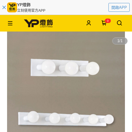
YP燈飾
開啟APP
立刻使用官方APP
0
1
/
1