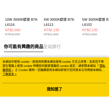
10W 3000K壁燈 B78-
5W 3000K壁燈 B78-
5W 3000K壁燈 B
L6116
L6113
L6102
NT$2,660
NT$2,130
NT$2,130
NT$16,000
NT$12,800
NT$12,800
你可能有興趣的商品
全站排行
本網站中使用 cookie，欲查詢有關本網站使用 cookie 方式之詳情，及若您不希
熱門標籤
望在電腦上使用 cookie 時應如何變更電腦的 cookie 設定，請參閱本網站「
隱私
權條款
」之 Cookie 聲明。您繼續使用本網站即表示您同意本公司得按本網站使
用條款之 Cookie 聲明使用 cookie。
了解更多 >
我知道了