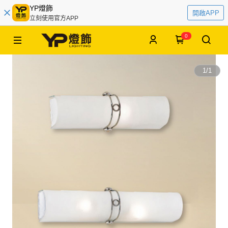
YP燈飾
開啟APP
立刻使用官方APP
0
1
/
1