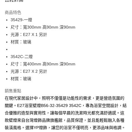
11919756
Apple Pay
商品特色
街口支付
35429-一燈
尺寸：寬300mm 高90mm 深90mm
悠遊付
光源：E27 X 1 另計
Google Pay
材質：玻璃
全盈+PAY
3542C-二燈
AFTEE先享後付
尺寸：寬400mm 高90mm 深90mm
相關說明
光源：E27 X 2 另計
【關於「AFTEE先享後付」】
材質：玻璃
ATM付款
AFTEE先享後付是「在收到商品之後才付款」的支付方式。 讓您購物簡單
便利好安心！
銷售重點
１．簡單：不需註冊會員、不需綁卡、不需儲值。
運送方式
２．便利：只要手機號碼，簡訊認證，即可結帳。
在現代家居設計中，照明不僅僅是功能性的需求，更是營造氛圍的
３．安心：先確認商品／服務後，再付款。
新竹貨運宅配
關鍵。E27浴室壁燈B56-32-35429 3542C，專為浴室空間設計，結
每筆NT$180，滿NT$5,000(含以上)免運費
合優雅的造型與實用性，讓每個早晨的洗漱時光都充滿舒適感。這
【「AFTEE先享後付」結帳流程】
１．於結帳方式選擇「AFTEE先享後付」後，將跳轉至「AFTEE先享後付」
款壁燈來自台灣燈飾品牌旗艦館，品質保證，並且能輕鬆融入各種
結帳頁面，進行簡訊認證並確認金額後，即可完成結帳。
裝潢風格。選擇YP燈飾，讓您的浴室不僅明亮，更添品味與格調。
２．訂單成立數日內，您將收到繳費通知簡訊。