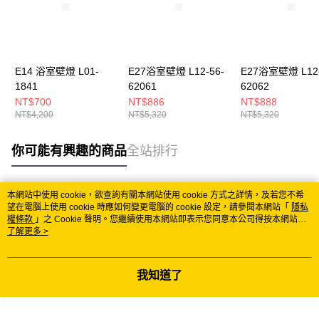
E14 浴室壁燈 L01-
E27浴室壁燈 L12-56-
E27浴室壁燈 L12-
1841
62061
62062
NT$700
NT$886
NT$888
NT$4,200
NT$5,320
NT$5,320
你可能有興趣的商品
全站排行
本網站中使用 cookie，欲查詢有關本網站使用 cookie 方式之詳情，及若您不希
熱門標籤
望在電腦上使用 cookie 時應如何變更電腦的 cookie 設定，請參閱本網站「
隱私
權條款
」之 Cookie 聲明。您繼續使用本網站即表示您同意本公司得按本網站使
用條款之 Cookie 聲明使用 cookie。
了解更多 >
我知道了