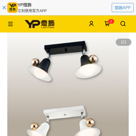
YP燈飾
開啟APP
立刻使用官方APP
0
1
/
1