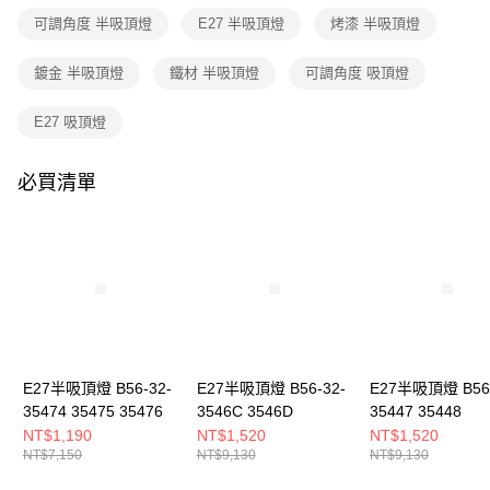
３．收到繳費通知簡訊後14天內，點擊此簡訊中的連結，可透過四大超商／
可調角度 半吸頂燈
E27 半吸頂燈
烤漆 半吸頂燈
ATM／網路銀行／等多元方式進行付款，方視為交易完成。
※ 請注意：結帳手續完成當下不需立刻繳費，但若您需要取消訂單，請聯絡
購買商品的店家。未經商家同意取消之訂單仍視為有效，需透過AFTEE先享
鍍金 半吸頂燈
鐵材 半吸頂燈
可調角度 吸頂燈
後付繳納相關費用。
※ 交易是否成功請以「AFTEE先享後付 」之結帳頁面顯示為準，若有關於
E27 吸頂燈
是否繳費成功／繳費後需取消欲退款等相關疑問，請聯繫「AFTEE先享後付
客戶支援中心」
https://netprotections.freshdesk.com/support/home
必買清單
【注意事項】
１．透過由恩沛科技股份有限公司提供之「AFTEE先享後付」服務完成之交
易，需依本服務之必要範圍內提供個人資料，並將交易相關給付款項請求債
權轉讓予恩沛科技股份有限公司。
２．關於個人資料處理事宜，請瀏覽以下網址：
https://aftee.tw/terms/#terms3
３．未成年的使用者請事先徵得法定代理人或監護人之同意方可使用
「AFTEE先享後付」，若未經同意申辦者引起之損失，本公司不負相關責
任。
４．使用「AFTEE先享後付」時，將依據個別帳號之用戶狀況，依本公司即
時審查核予不同之上限額度；若仍有額度不足之情形，本公司將視審查結果
E27半吸頂燈 B56-32-
E27半吸頂燈 B56-32-
E27半吸頂燈 B56-
請求用戶進行身份認證。
35474 35475 35476
3546C 3546D
35447 35448
５．嚴禁一人註冊多個帳號或使用他人資訊註冊。若發現惡意使用之情形，
NT$1,190
NT$1,520
NT$1,520
恩沛科技股份有限公司將有權停止該用戶之使用額度並採取法律行動。
NT$7,150
NT$9,130
NT$9,130