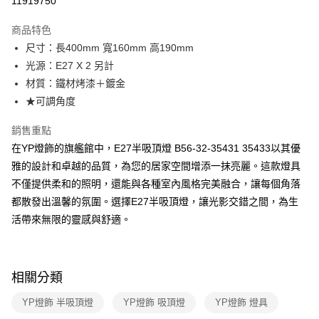
11919750
Apple Pay
商品特色
街口支付
尺寸：長400mm 寬160mm 高190mm
光源：E27 X 2 另計
悠遊付
材質：鐵材烤漆＋鍍金
Google Pay
★可調角度
全盈+PAY
銷售重點
在YP燈飾的旗艦館中，E27半吸頂燈 B56-32-35431 35433以其優
AFTEE先享後付
雅的設計和卓越的品質，為您的居家空間增添一抹亮麗。這款燈具
相關說明
不僅提供柔和的照明，還能與各種室內風格完美融合，讓每個角落
【關於「AFTEE先享後付」】
ATM付款
AFTEE先享後付是「在收到商品之後才付款」的支付方式。 讓您購物簡單
都散發出溫馨的氛圍。選擇E27半吸頂燈，讓光影交錯之間，為生
便利好安心！
活帶來無限的靈感與舒適。
１．簡單：不需註冊會員、不需綁卡、不需儲值。
運送方式
２．便利：只要手機號碼，簡訊認證，即可結帳。
３．安心：先確認商品／服務後，再付款。
新竹貨運宅配
每筆NT$180，滿NT$5,000(含以上)免運費
【「AFTEE先享後付」結帳流程】
相關分類
１．於結帳方式選擇「AFTEE先享後付」後，將跳轉至「AFTEE先享後付」
結帳頁面，進行簡訊認證並確認金額後，即可完成結帳。
YP燈飾 半吸頂燈
YP燈飾 吸頂燈
YP燈飾 燈具
２．訂單成立數日內，您將收到繳費通知簡訊。