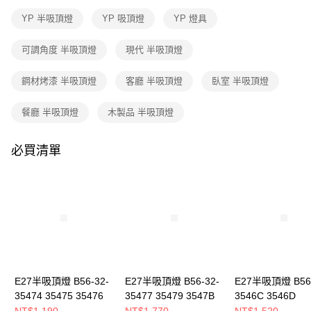
３．收到繳費通知簡訊後14天內，點擊此簡訊中的連結，可透過四大超商／
ATM／網路銀行／等多元方式進行付款，方視為交易完成。
YP 半吸頂燈
YP 吸頂燈
YP 燈具
※ 請注意：結帳手續完成當下不需立刻繳費，但若您需要取消訂單，請聯絡
購買商品的店家。未經商家同意取消之訂單仍視為有效，需透過AFTEE先享
可調角度 半吸頂燈
現代 半吸頂燈
後付繳納相關費用。
※ 交易是否成功請以「AFTEE先享後付 」之結帳頁面顯示為準，若有關於
是否繳費成功／繳費後需取消欲退款等相關疑問，請聯繫「AFTEE先享後付
鋼材烤漆 半吸頂燈
客廳 半吸頂燈
臥室 半吸頂燈
客戶支援中心」
https://netprotections.freshdesk.com/support/home
餐廳 半吸頂燈
木製品 半吸頂燈
【注意事項】
１．透過由恩沛科技股份有限公司提供之「AFTEE先享後付」服務完成之交
易，需依本服務之必要範圍內提供個人資料，並將交易相關給付款項請求債
必買清單
權轉讓予恩沛科技股份有限公司。
２．關於個人資料處理事宜，請瀏覽以下網址：
https://aftee.tw/terms/#terms3
３．未成年的使用者請事先徵得法定代理人或監護人之同意方可使用
「AFTEE先享後付」，若未經同意申辦者引起之損失，本公司不負相關責
任。
４．使用「AFTEE先享後付」時，將依據個別帳號之用戶狀況，依本公司即
時審查核予不同之上限額度；若仍有額度不足之情形，本公司將視審查結果
請求用戶進行身份認證。
５．嚴禁一人註冊多個帳號或使用他人資訊註冊。若發現惡意使用之情形，
恩沛科技股份有限公司將有權停止該用戶之使用額度並採取法律行動。
E27半吸頂燈 B56-32-
E27半吸頂燈 B56-32-
E27半吸頂燈 B56-
35474 35475 35476
35477 35479 3547B
3546C 3546D
NT$1,190
NT$1,770
NT$1,520