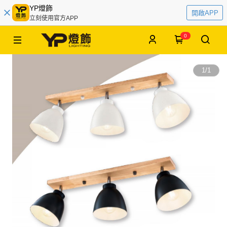
YP燈飾
開啟APP
立刻使用官方APP
0
1
/
1