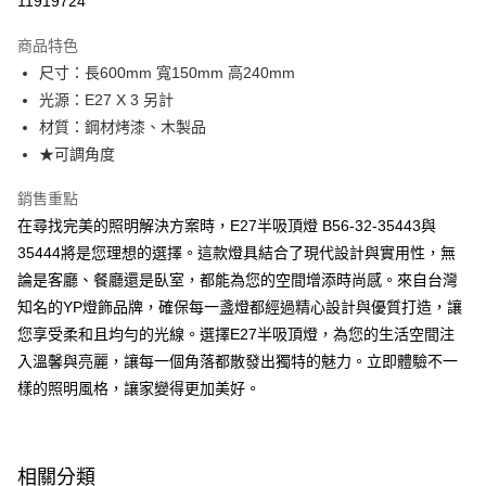
11919724
Apple Pay
商品特色
街口支付
尺寸：長600mm 寬150mm 高240mm
光源：E27 X 3 另計
悠遊付
材質：鋼材烤漆、木製品
Google Pay
★可調角度
全盈+PAY
銷售重點
在尋找完美的照明解決方案時，E27半吸頂燈 B56-32-35443與
AFTEE先享後付
35444將是您理想的選擇。這款燈具結合了現代設計與實用性，無
相關說明
論是客廳、餐廳還是臥室，都能為您的空間增添時尚感。來自台灣
【關於「AFTEE先享後付」】
ATM付款
AFTEE先享後付是「在收到商品之後才付款」的支付方式。 讓您購物簡單
知名的YP燈飾品牌，確保每一盞燈都經過精心設計與優質打造，讓
便利好安心！
您享受柔和且均勻的光線。選擇E27半吸頂燈，為您的生活空間注
１．簡單：不需註冊會員、不需綁卡、不需儲值。
運送方式
２．便利：只要手機號碼，簡訊認證，即可結帳。
入溫馨與亮麗，讓每一個角落都散發出獨特的魅力。立即體驗不一
３．安心：先確認商品／服務後，再付款。
新竹貨運宅配
樣的照明風格，讓家變得更加美好。
每筆NT$180，滿NT$5,000(含以上)免運費
【「AFTEE先享後付」結帳流程】
１．於結帳方式選擇「AFTEE先享後付」後，將跳轉至「AFTEE先享後付」
結帳頁面，進行簡訊認證並確認金額後，即可完成結帳。
相關分類
２．訂單成立數日內，您將收到繳費通知簡訊。