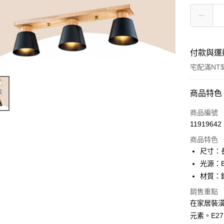
付款與運
宅配滿NT$
付款方式
商品特色
信用卡一
商品編號
11919642
LINE Pay
商品特色
Apple Pay
尺寸：長
光源：E
街口支付
材質：
悠遊付
銷售重點
在家居裝
Google Pa
元素。E27
全盈+PAY