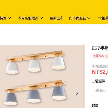
特賣
本月破盤燈飾
最新上市
門市與服務
YP推
E27半吸
宅配滿NT$
NT$12,21
NT$2,
三種選擇
3546
數量