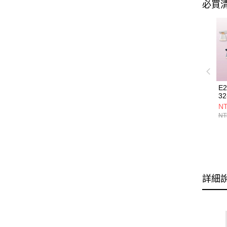
必買
E
32
35
NT
NT
詳細