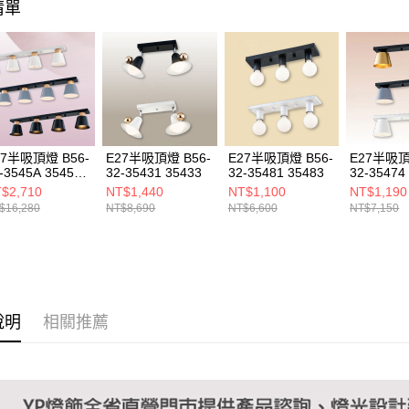
清單
１．透過由
交易，需
求債權轉
２．關於
https://aft
３．未成
「AFTE
任。
４．使用「
即時審查
27半吸頂燈 B56-
E27半吸頂燈 B56-
E27半吸頂燈 B56-
E27半吸頂
結果請求
-3545A 3545B
32-35431 35433
32-35481 35483
32-35474
５．嚴禁
45C
35476
$2,710
NT$1,440
NT$1,100
NT$1,190
形，恩沛
$16,280
NT$8,690
NT$6,600
NT$7,150
動。
說明
相關推薦