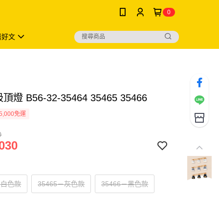
0
薦好文
頂燈 B56-32-35464 35465 35466
5,000免運
0
030
4－白色款
35465－灰色款
35466－黑色款