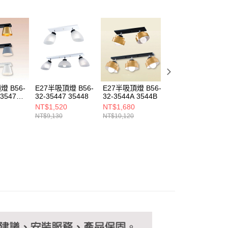
恩沛科技股份有限公司提供之「AFTEE先享後付」服務完成之
依本服務之必要範圍內提供個人資料，並將交易相關給付款項請
讓予恩沛科技股份有限公司。
個人資料處理事宜，請瀏覽以下網址：
ee.tw/terms/#terms3
年的使用者請事先徵得法定代理人或監護人之同意方可使用
E先享後付」，若未經同意申辦者引起之損失，本公司不負相關責
AFTEE先享後付」時，將依據個別帳號之用戶狀況，依本公司
核予不同之上限額度；若仍有額度不足之情形，本公司將視審查
燈 B56-
E27半吸頂燈 B56-
E27半吸頂燈 B56-
E27半吸頂燈 B56
用戶進行身份認證。
 35475
32-35447 35448
32-3544A 3544B
32-35561
一人註冊多個帳號或使用他人資訊註冊。若發現惡意使用之情
NT$1,520
NT$1,680
NT$1,680
科技股份有限公司將有權停止該用戶之使用額度並採取法律行
NT$9,130
NT$10,120
NT$10,120