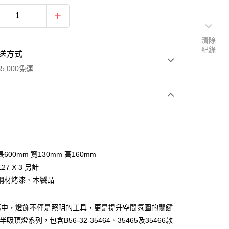
清除
紀錄
送方式
5,000免運
次付款
600mm 寬130mm 高160mm
27 X 3 另計
鋼材烤漆、木製品
潢中，燈飾不僅是照明的工具，更是提升空間氛圍的關鍵
y
半吸頂燈系列，包含B56-32-35464、35465及35466款