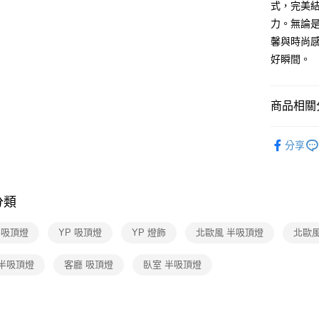
式，完美
AFTEE先
力。無論
相關說明
馨與時尚
【關於「A
好瞬間。
ATM付款
AFTEE
便利好安
１．簡單
商品相關分
２．便利
運送方式
３．安心
半吸頂燈 
新竹貨運
【「AFT
分享
每筆NT$1
１．於結帳
付」結帳
２．訂單
３．收到繳
分類
／ATM／
※ 請注意
半吸頂燈
YP 吸頂燈
YP 燈飾
北歐風 半吸頂燈
北歐風
絡購買商品
先享後付
※ 交易是
 半吸頂燈
客廳 吸頂燈
臥室 半吸頂燈
是否繳費成
付客戶支
【注意事