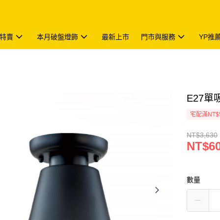
特賣
本月破盤燈飾
最新上市
門市與服務
YP推
E27單吸
宅配滿NT$
NT$3,630
NT$6
數量