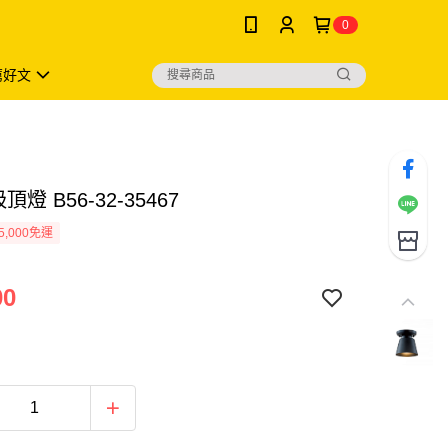
0
薦好文
頂燈 B56-32-35467
5,000免運
00