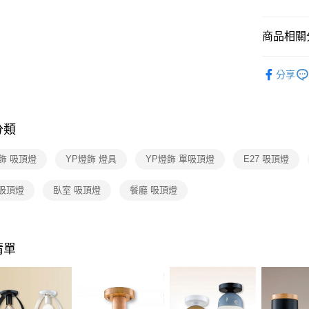
【關於「A
ATM付款
AFTEE
便利好安
商品相關分
１．簡單
２．便利
運送方式
吸頂燈 /
３．安心
分享
新竹貨運
【「AFT
每筆NT$1
１．於結帳
付」結帳
分類
２．訂單
３．收到繳
／ATM／
飾 吸頂燈
YP燈飾 燈具
YP燈飾 單吸頂燈
E27 吸頂燈
※ 請注意
絡購買商品
 吸頂燈
臥室 吸頂燈
餐廳 吸頂燈
先享後付
※ 交易是
是否繳費成
付客戶支
清單
【注意事
１．透過由
交易，需
求債權轉
２．關於