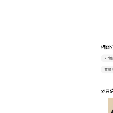
相關
YP燈
玄關
必買