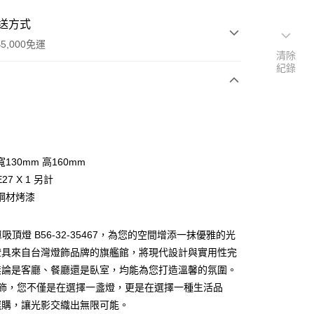
送方式
5,000免運
清除
紀錄
次付款
130mm 高160mm
27 X 1 另計
鋼材烤漆
單吸頂燈 B56-32-35467，為您的空間增添一抹優雅的光
y
燈具來自台灣燈飾品牌的旗艦館，將現代設計與實用性完
無論是客廳、餐廳還是臥室，均能為您打造溫馨的氛圍。
享後付
燈飾，您不僅是在選擇一盞燈，更是在選擇一種生活品
選購，讓光影交織出無限可能。