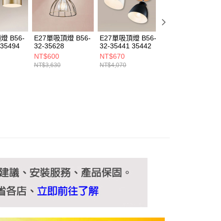
ee.tw/terms/#terms3
年的使用者請事先徵得法定代理人或監護人之同意方可使用
E先享後付」，若未經同意申辦者引起之損失，本公司不負相關責
燈 B56-
E27單吸頂燈 B56-
E27單吸頂燈 B56-
E27單吸頂燈 B56
AFTEE先享後付」時，將依據個別帳號之用戶狀況，依本公司
 35494
32-35628
32-35441 35442
32-3548A
核予不同之上限額度；若仍有額度不足之情形，本公司將視審查
NT$600
NT$670
NT$770
用戶進行身份認證。
NT$3,630
NT$4,070
NT$4,620
一人註冊多個帳號或使用他人資訊註冊。若發現惡意使用之情
科技股份有限公司將有權停止該用戶之使用額度並採取法律行