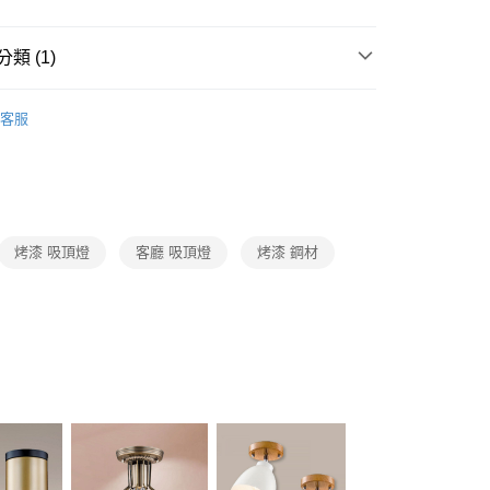
FTEE先享後付」】
先享後付是「在收到商品之後才付款」的支付方式。 讓您購物簡單
心！
類 (1)
：不需註冊會員、不需綁卡、不需儲值。
：只要手機號碼，簡訊認證，即可結帳。
 客廳、臥室、廚房、浴室、玄關
單吸頂玄關燈
：先確認商品／服務後，再付款。
客服
宅配
EE先享後付」結帳流程】
80，滿NT$5,000(含以上)免運費
方式選擇「AFTEE先享後付」後，將跳轉至「AFTEE先享後
頁面，進行簡訊認證並確認金額後，即可完成結帳。
成立數日內，您將收到繳費通知簡訊。
費通知簡訊後14天內，點擊此簡訊中的連結，可透過四大超商
網路銀行／等多元方式進行付款，方視為交易完成。
烤漆 吸頂燈
客廳 吸頂燈
烤漆 鋼材
：結帳手續完成當下不需立刻繳費，但若您需要取消訂單，請聯
的店家。未經商家同意取消之訂單仍視為有效，需透過AFTEE
繳納相關費用。
否成功請以「AFTEE先享後付 」之結帳頁面顯示為準，若有關於
功／繳費後需取消欲退款等相關疑問，請聯繫「AFTEE先享後
援中心」
https://netprotections.freshdesk.com/support/home
項】
恩沛科技股份有限公司提供之「AFTEE先享後付」服務完成之
依本服務之必要範圍內提供個人資料，並將交易相關給付款項請
讓予恩沛科技股份有限公司。
個人資料處理事宜，請瀏覽以下網址：