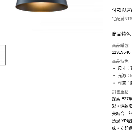
付款與運
宅配滿NT$
付款方式
商品特色
信用卡一
商品編號
11919640
LINE Pay
商品特色
Apple Pay
尺寸：寬
光源：E
街口支付
材質：
悠遊付
銷售重點
探索 E27
Google Pa
彩。這款
全盈+PAY
美結合。
AFTEE先
透過 YP
相關說明
味。立即