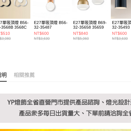
https://aft
３．未成
「AFTE
任。
27單吸頂燈 B56-
E27單吸頂燈 B56-
E27單吸頂燈 B69-
E27單吸頂
４．使用「
-3568B 3568C
32-35487
32-35658 35659
32-35493
即時審查
$510
NT$600
NT$840
NT$600
結果請求
$3,080
NT$3,630
NT$5,060
NT$3,630
５．嚴禁
形，恩沛
動。
說明
相關推薦