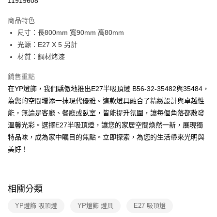
11919608
Apple Pay
商品特色
街口支付
尺寸：長800mm 寬90mm 高80mm
光源：E27 X 5 另計
悠遊付
材質：鋼材烤漆
Google Pay
銷售重點
全盈+PAY
在YP燈飾，我們驕傲地推出E27半吸頂燈 B56-32-35482與35484，
為您的空間增添一抹現代優雅。這款燈具融合了精緻設計與卓越性
AFTEE先享後付
能，無論是客廳、餐廳或臥室，皆能提升氛圍，讓每個角落都散發
相關說明
溫馨光彩。選擇E27半吸頂燈，讓您的家居空間煥然一新，展現獨
【關於「AFTEE先享後付」】
ATM付款
AFTEE先享後付是「在收到商品之後才付款」的支付方式。 讓您購物簡單
特品味，成為家中瞩目的焦點。立即探索，為您的生活帶來光明與
便利好安心！
美好！
１．簡單：不需註冊會員、不需綁卡、不需儲值。
運送方式
２．便利：只要手機號碼，簡訊認證，即可結帳。
３．安心：先確認商品／服務後，再付款。
新竹貨運宅配
每筆NT$180，滿NT$5,000(含以上)免運費
【「AFTEE先享後付」結帳流程】
相關分類
１．於結帳方式選擇「AFTEE先享後付」後，將跳轉至「AFTEE先享後付」
結帳頁面，進行簡訊認證並確認金額後，即可完成結帳。
YP燈飾 吸頂燈
YP燈飾 燈具
E27 吸頂燈
２．訂單成立數日內，您將收到繳費通知簡訊。