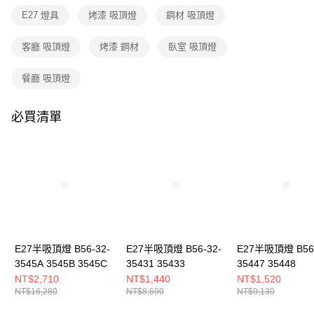
３．收到繳費通知簡訊後14天內，點擊此簡訊中的連結，可透過四大超商／
E27 燈具
烤漆 吸頂燈
鋼材 吸頂燈
ATM／網路銀行／等多元方式進行付款，方視為交易完成。
※ 請注意：結帳手續完成當下不需立刻繳費，但若您需要取消訂單，請聯絡
購買商品的店家。未經商家同意取消之訂單仍視為有效，需透過AFTEE先享
客廳 吸頂燈
烤漆 鋼材
臥室 吸頂燈
後付繳納相關費用。
※ 交易是否成功請以「AFTEE先享後付 」之結帳頁面顯示為準，若有關於
餐廳 吸頂燈
是否繳費成功／繳費後需取消欲退款等相關疑問，請聯繫「AFTEE先享後付
客戶支援中心」
https://netprotections.freshdesk.com/support/home
必買清單
【注意事項】
１．透過由恩沛科技股份有限公司提供之「AFTEE先享後付」服務完成之交
易，需依本服務之必要範圍內提供個人資料，並將交易相關給付款項請求債
權轉讓予恩沛科技股份有限公司。
２．關於個人資料處理事宜，請瀏覽以下網址：
https://aftee.tw/terms/#terms3
３．未成年的使用者請事先徵得法定代理人或監護人之同意方可使用
「AFTEE先享後付」，若未經同意申辦者引起之損失，本公司不負相關責
任。
４．使用「AFTEE先享後付」時，將依據個別帳號之用戶狀況，依本公司即
時審查核予不同之上限額度；若仍有額度不足之情形，本公司將視審查結果
E27半吸頂燈 B56-32-
E27半吸頂燈 B56-32-
E27半吸頂燈 B56-
請求用戶進行身份認證。
3545A 3545B 3545C
35431 35433
35447 35448
５．嚴禁一人註冊多個帳號或使用他人資訊註冊。若發現惡意使用之情形，
NT$2,710
NT$1,440
NT$1,520
恩沛科技股份有限公司將有權停止該用戶之使用額度並採取法律行動。
NT$16,280
NT$8,690
NT$9,130