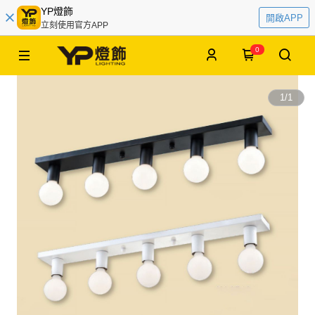
YP燈飾
開啟APP
立刻使用官方APP
0
1
/
1