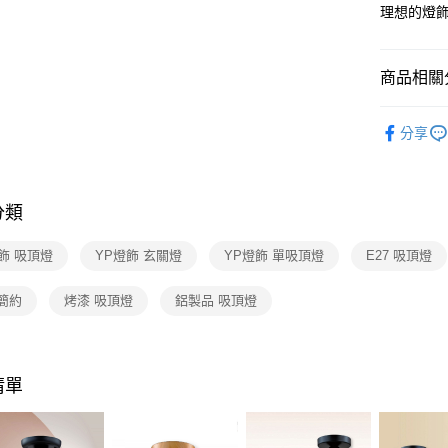
【關於「A
理想的燈
ATM付款
AFTEE
便利好安
１．簡單
商品相關分
２．便利
運送方式
３．安心
吸頂燈 /
新竹貨運
【「AFT
分享
每筆NT$1
１．於結帳
付」結帳
２．訂單
３．收到繳
分類
／ATM／
※ 請注意
飾 吸頂燈
YP燈飾 玄關燈
YP燈飾 單吸頂燈
E27 吸頂燈
絡購買商品
先享後付
※ 交易是
簡約
烤漆 吸頂燈
鋁製品 吸頂燈
是否繳費成
付客戶支
【注意事
清單
１．透過由
交易，需
求債權轉
２．關於