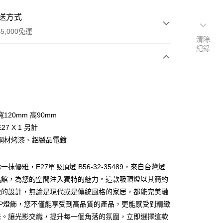
送方式
5,000免運
清除
紀錄
次付款
120mm 高90mm
27 X 1 另計
鋼材烤漆、鋁製品電鍍
抹優雅，E27單吸頂燈 B56-32-35489，來自台灣燈
y
艦館，為您的空間注入獨特的魅力。這款吸頂燈以其簡約
緻的設計，無論是現代或是傳統風格的家居，都能完美融
享後付
YP燈飾，您不僅能享受到高品質的產品，更能感受到精緻
味。讓光影交織，提升每一個角落的氛圍，立即選擇這款