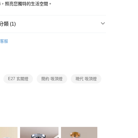
FTEE先享後付」】
飾，照亮您獨特的生活空間。
先享後付是「在收到商品之後才付款」的支付方式。 讓您購物簡單
心！
：不需註冊會員、不需綁卡、不需儲值。
類 (1)
：只要手機號碼，簡訊認證，即可結帳。
：先確認商品／服務後，再付款。
 客廳、臥室、廚房、浴室、玄關
單吸頂玄關燈
宅配
EE先享後付」結帳流程】
客服
80，滿NT$5,000(含以上)免運費
方式選擇「AFTEE先享後付」後，將跳轉至「AFTEE先享後
頁面，進行簡訊認證並確認金額後，即可完成結帳。
成立數日內，您將收到繳費通知簡訊。
費通知簡訊後14天內，點擊此簡訊中的連結，可透過四大超商
網路銀行／等多元方式進行付款，方視為交易完成。
：結帳手續完成當下不需立刻繳費，但若您需要取消訂單，請聯
E27 玄關燈
簡約 吸頂燈
現代 吸頂燈
的店家。未經商家同意取消之訂單仍視為有效，需透過AFTEE
繳納相關費用。
否成功請以「AFTEE先享後付 」之結帳頁面顯示為準，若有關於
功／繳費後需取消欲退款等相關疑問，請聯繫「AFTEE先享後
援中心」
https://netprotections.freshdesk.com/support/home
項】
恩沛科技股份有限公司提供之「AFTEE先享後付」服務完成之
依本服務之必要範圍內提供個人資料，並將交易相關給付款項請
讓予恩沛科技股份有限公司。
個人資料處理事宜，請瀏覽以下網址：