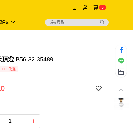
0
薦好文
頂燈 B56-32-35489
5,000免運
10