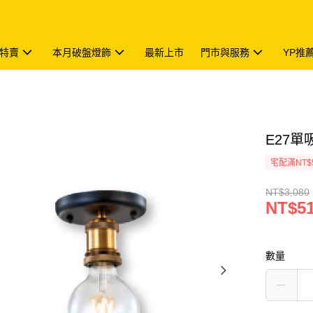
特賣
本月破盤燈飾
最新上市
門市與服務
YP推
E27單吸
宅配滿NT$
NT$3,080
NT$5
數量