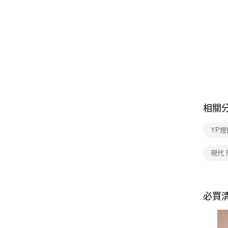
相關
YP燈
現代 
必買