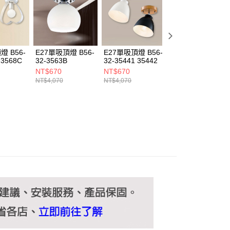
ee.tw/terms/#terms3
年的使用者請事先徵得法定代理人或監護人之同意方可使用
E先享後付」，若未經同意申辦者引起之損失，本公司不負相關責
AFTEE先享後付」時，將依據個別帳號之用戶狀況，依本公司
核予不同之上限額度；若仍有額度不足之情形，本公司將視審查
燈 B56-
E27單吸頂燈 B56-
E27單吸頂燈 B56-
E27單吸頂燈 B56
用戶進行身份認證。
 3568C
32-3563B
32-35441 35442
32-35568
一人註冊多個帳號或使用他人資訊註冊。若發現惡意使用之情
NT$670
NT$670
NT$840
科技股份有限公司將有權停止該用戶之使用額度並採取法律行
NT$4,070
NT$4,070
NT$5,060