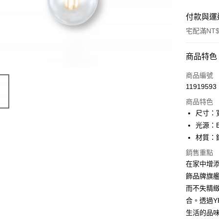
付款與運
宅配滿NT$
付款方式
商品特色
信用卡一
商品編號
11919593
LINE Pay
商品特色
Apple Pay
尺寸：寬
光源：E
街口支付
材質：
悠遊付
銷售重點
在家中增添一
Google Pa
飾品牌旗
全盈+PAY
而不失精
AFTEE先
合。透過
相關說明
生活的品