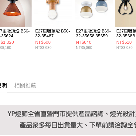
https://aft
３．未成
「AFTE
任。
４．使用「
即時審查
27單吸頂燈 B56-
E27單吸頂燈 B56-
E27單吸頂燈 B69-
E27單吸頂
結果請求
-35624
32-35487
32-35658 35659
32-3568B
５．嚴禁
$1,020
NT$600
NT$840
NT$510
形，恩沛
$6,160
NT$3,630
NT$5,060
NT$3,080
動。
說明
相關推薦