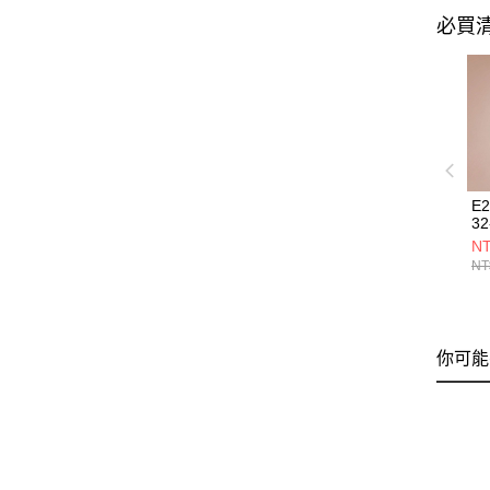
必買
E
32
NT
NT
你可能