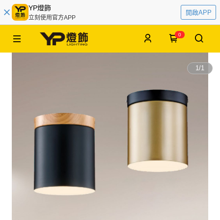
YP燈飾
開啟APP
立刻使用官方APP
0
1
/
1