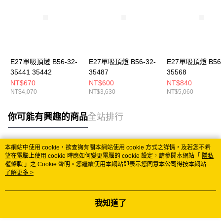
E27單吸頂燈 B56-32-
E27單吸頂燈 B56-32-
E27單吸頂燈 B56-
35441 35442
35487
35568
NT$670
NT$600
NT$840
NT$4,070
NT$3,630
NT$5,060
你可能有興趣的商品
全站排行
本網站中使用 cookie，欲查詢有關本網站使用 cookie 方式之詳情，及若您不希
熱門標籤
望在電腦上使用 cookie 時應如何變更電腦的 cookie 設定，請參閱本網站「
隱私
權條款
」之 Cookie 聲明。您繼續使用本網站即表示您同意本公司得按本網站使
用條款之 Cookie 聲明使用 cookie。
了解更多 >
我知道了