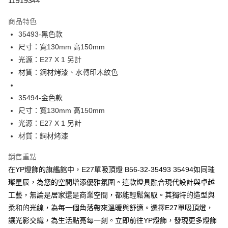
11919344
Apple Pay
商品特色
街口支付
35493-黑色款
尺寸：寬130mm 高150mm
悠遊付
光源：E27 X 1 另計
Google Pay
材質：鋼材烤漆、水轉印木紋色
全盈+PAY
35494-金色款
AFTEE先享後付
尺寸：寬130mm 高150mm
相關說明
光源：E27 X 1 另計
【關於「AFTEE先享後付」】
材質：鋼材烤漆
ATM付款
AFTEE先享後付是「在收到商品之後才付款」的支付方式。 讓您購物簡單
便利好安心！
銷售重點
１．簡單：不需註冊會員、不需綁卡、不需儲值。
運送方式
２．便利：只要手機號碼，簡訊認證，即可結帳。
在YP燈飾的旗艦館中，E27單吸頂燈 B56-32-35493 35494如同璀
３．安心：先確認商品／服務後，再付款。
新竹貨運宅配
璨星辰，為您的空間增添優雅氛圍。這款燈具融合現代設計與卓越
每筆NT$180，滿NT$5,000(含以上)免運費
工藝，無論是居家還是商業空間，都能輕鬆駕馭。其獨特的造型與
【「AFTEE先享後付」結帳流程】
１．於結帳方式選擇「AFTEE先享後付」後，將跳轉至「AFTEE先享後付」
柔和的光線，為每一個角落帶來溫暖與舒適。選擇E27單吸頂燈，
結帳頁面，進行簡訊認證並確認金額後，即可完成結帳。
讓光影交織，為生活點亮每一刻。立即前往YP燈飾，發現更多燈飾
２．訂單成立數日內，您將收到繳費通知簡訊。