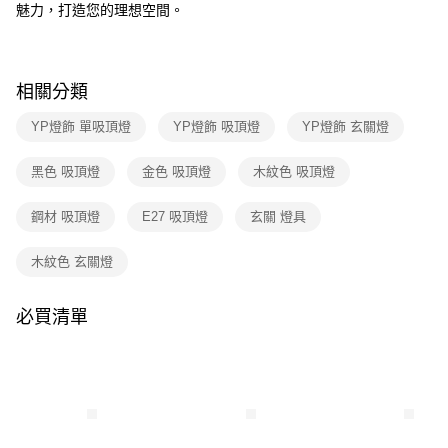
３．收到繳費通知簡訊後14天內，點擊此簡訊中的連結，可透過四大超商／
魅力，打造您的理想空間。
ATM／網路銀行／等多元方式進行付款，方視為交易完成。
※ 請注意：結帳手續完成當下不需立刻繳費，但若您需要取消訂單，請聯絡
購買商品的店家。未經商家同意取消之訂單仍視為有效，需透過AFTEE先享
後付繳納相關費用。
相關分類
※ 交易是否成功請以「AFTEE先享後付 」之結帳頁面顯示為準，若有關於
是否繳費成功／繳費後需取消欲退款等相關疑問，請聯繫「AFTEE先享後付
YP燈飾 單吸頂燈
YP燈飾 吸頂燈
YP燈飾 玄關燈
客戶支援中心」
https://netprotections.freshdesk.com/support/home
【注意事項】
黑色 吸頂燈
金色 吸頂燈
木紋色 吸頂燈
１．透過由恩沛科技股份有限公司提供之「AFTEE先享後付」服務完成之交
易，需依本服務之必要範圍內提供個人資料，並將交易相關給付款項請求債
鋼材 吸頂燈
E27 吸頂燈
玄關 燈具
權轉讓予恩沛科技股份有限公司。
２．關於個人資料處理事宜，請瀏覽以下網址：
https://aftee.tw/terms/#terms3
木紋色 玄關燈
３．未成年的使用者請事先徵得法定代理人或監護人之同意方可使用
「AFTEE先享後付」，若未經同意申辦者引起之損失，本公司不負相關責
任。
必買清單
４．使用「AFTEE先享後付」時，將依據個別帳號之用戶狀況，依本公司即
時審查核予不同之上限額度；若仍有額度不足之情形，本公司將視審查結果
請求用戶進行身份認證。
５．嚴禁一人註冊多個帳號或使用他人資訊註冊。若發現惡意使用之情形，
恩沛科技股份有限公司將有權停止該用戶之使用額度並採取法律行動。