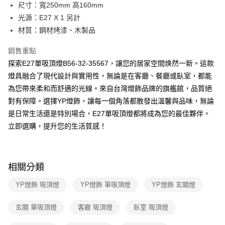
街口支付
尺寸：寬250mm 高160mm
光源：E27 X 1 另計
悠遊付
材質：鋼材烤漆、木製品
Google Pay
銷售重點
全盈+PAY
探索E27單吸頂燈B56-32-35567，讓您的居家空間焕然一新。這款
燈具融合了現代設計與實用性，無論是在客廳、餐廳或臥室，都能
AFTEE先享後付
為您帶來柔和而舒適的光線。來自台灣燈飾品牌的旗艦館，品質絕
相關說明
對有保障。選擇YP燈飾，讓每一個角落都散發出溫馨與品味，無論
【關於「AFTEE先享後付」】
ATM付款
AFTEE先享後付是「在收到商品之後才付款」的支付方式。 讓您購物簡單
是日常生活還是特別場合，E27單吸頂燈都將成為您的最佳夥伴。
便利好安心！
立即選購，提升您的生活質感！
１．簡單：不需註冊會員、不需綁卡、不需儲值。
運送方式
２．便利：只要手機號碼，簡訊認證，即可結帳。
３．安心：先確認商品／服務後，再付款。
新竹貨運宅配
每筆NT$180，滿NT$5,000(含以上)免運費
【「AFTEE先享後付」結帳流程】
相關分類
１．於結帳方式選擇「AFTEE先享後付」後，將跳轉至「AFTEE先享後付」
結帳頁面，進行簡訊認證並確認金額後，即可完成結帳。
YP燈飾 吸頂燈
YP燈飾 單吸頂燈
YP燈飾 玄關燈
２．訂單成立數日內，您將收到繳費通知簡訊。
３．收到繳費通知簡訊後14天內，點擊此簡訊中的連結，可透過四大超商／
玄關 單吸頂燈
客廳 吸頂燈
臥室 吸頂燈
ATM／網路銀行／等多元方式進行付款，方視為交易完成。
※ 請注意：結帳手續完成當下不需立刻繳費，但若您需要取消訂單，請聯絡