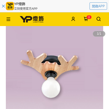
YP燈飾
開啟APP
立刻使用官方APP
0
1
/
1