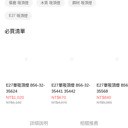
購買商品的店家。未經商家同意取消之訂單仍視為有效，需透過AFTEE先享
餐廳 吸頂燈
木質 吸頂燈
鋼材 吸頂燈
後付繳納相關費用。
※ 交易是否成功請以「AFTEE先享後付 」之結帳頁面顯示為準，若有關於
E27 吸頂燈
是否繳費成功／繳費後需取消欲退款等相關疑問，請聯繫「AFTEE先享後付
客戶支援中心」
https://netprotections.freshdesk.com/support/home
必買清單
【注意事項】
１．透過由恩沛科技股份有限公司提供之「AFTEE先享後付」服務完成之交
易，需依本服務之必要範圍內提供個人資料，並將交易相關給付款項請求債
權轉讓予恩沛科技股份有限公司。
２．關於個人資料處理事宜，請瀏覽以下網址：
https://aftee.tw/terms/#terms3
３．未成年的使用者請事先徵得法定代理人或監護人之同意方可使用
「AFTEE先享後付」，若未經同意申辦者引起之損失，本公司不負相關責
任。
４．使用「AFTEE先享後付」時，將依據個別帳號之用戶狀況，依本公司即
時審查核予不同之上限額度；若仍有額度不足之情形，本公司將視審查結果
E27單吸頂燈 B56-32-
E27單吸頂燈 B56-32-
E27單吸頂燈 B56-
請求用戶進行身份認證。
35624
35441 35442
35568
５．嚴禁一人註冊多個帳號或使用他人資訊註冊。若發現惡意使用之情形，
NT$1,020
NT$670
NT$840
恩沛科技股份有限公司將有權停止該用戶之使用額度並採取法律行動。
NT$6,160
NT$4,070
NT$5,060
詳細說明
相關推薦