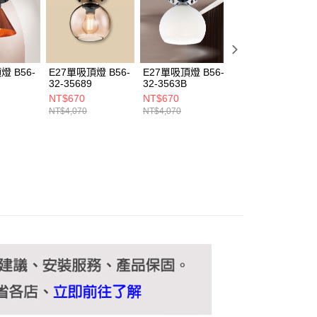
ee.tw/terms/#terms3
年的使用者請事先徵得法定代理人或監護人之同意方可使用
E先享後付」，若未經同意申辦者引起之損失，本公司不負相關責
AFTEE先享後付」時，將依據個別帳號之用戶狀況，依本公司
核予不同之上限額度；若仍有額度不足之情形，本公司將視審查
燈 B56-
E27單吸頂燈 B56-
E27單吸頂燈 B56-
E27單吸頂燈 B56
用戶進行身份認證。
32-35689
32-3563B
32-3548A
一人註冊多個帳號或使用他人資訊註冊。若發現惡意使用之情
NT$670
NT$670
NT$770
科技股份有限公司將有權停止該用戶之使用額度並採取法律行
NT$4,070
NT$4,070
NT$4,620