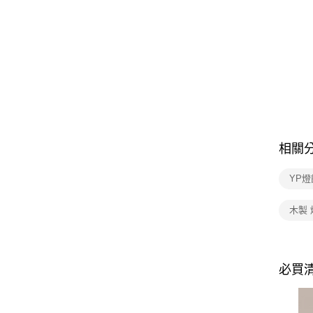
相關
YP燈
木製 
必買