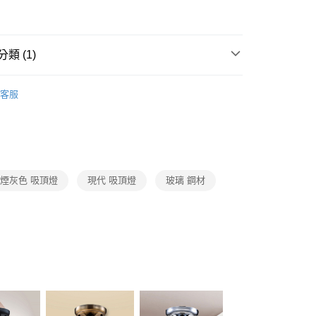
FTEE先享後付」】
先享後付是「在收到商品之後才付款」的支付方式。 讓您購物簡單
心！
：不需註冊會員、不需綁卡、不需儲值。
類 (1)
：只要手機號碼，簡訊認證，即可結帳。
：先確認商品／服務後，再付款。
 客廳、臥室、廚房、浴室、玄關
單吸頂玄關燈
宅配
EE先享後付」結帳流程】
客服
80，滿NT$5,000(含以上)免運費
方式選擇「AFTEE先享後付」後，將跳轉至「AFTEE先享後
頁面，進行簡訊認證並確認金額後，即可完成結帳。
成立數日內，您將收到繳費通知簡訊。
費通知簡訊後14天內，點擊此簡訊中的連結，可透過四大超商
網路銀行／等多元方式進行付款，方視為交易完成。
：結帳手續完成當下不需立刻繳費，但若您需要取消訂單，請聯
煙灰色 吸頂燈
現代 吸頂燈
玻璃 鋼材
的店家。未經商家同意取消之訂單仍視為有效，需透過AFTEE
繳納相關費用。
否成功請以「AFTEE先享後付 」之結帳頁面顯示為準，若有關於
功／繳費後需取消欲退款等相關疑問，請聯繫「AFTEE先享後
援中心」
https://netprotections.freshdesk.com/support/home
項】
恩沛科技股份有限公司提供之「AFTEE先享後付」服務完成之
依本服務之必要範圍內提供個人資料，並將交易相關給付款項請
讓予恩沛科技股份有限公司。
個人資料處理事宜，請瀏覽以下網址：