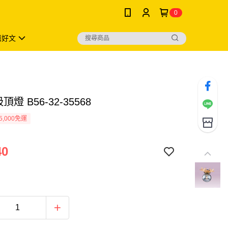
0
薦好文
頂燈 B56-32-35568
5,000免運
40