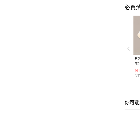
必買
E
32
NT
NT
你可能