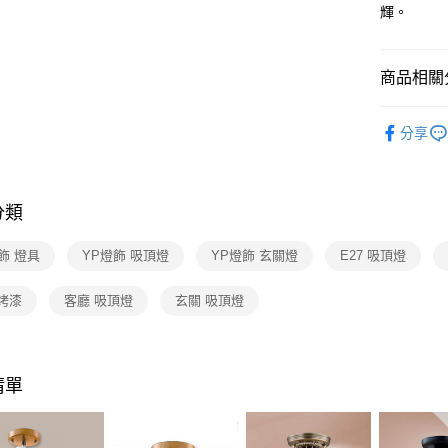
【關於「A
輝。
ATM付款
AFTEE
便利好安
１．簡單
商品相關分
２．便利
運送方式
３．安心
吸頂燈 /
新竹貨運
【「AFT
分享
每筆NT$1
１．於結帳
付」結帳
２．訂單
３．收到繳
分類
／ATM／
※ 請注意
飾 燈具
YP燈飾 吸頂燈
YP燈飾 玄關燈
E27 吸頂燈
絡購買商品
先享後付
※ 交易是
烤漆
客廳 吸頂燈
玄關 吸頂燈
是否繳費成
付客戶支
【注意事
清單
１．透過由
交易，需
求債權轉
２．關於