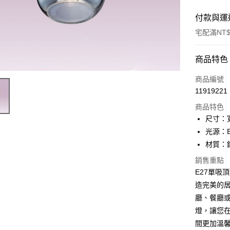
付款與運
宅配滿NT$
付款方式
商品特色
信用卡一
商品編號
11919221
LINE Pay
商品特色
Apple Pay
尺寸：寬
光源：E
街口支付
材質：
悠遊付
銷售重點
E27單吸頂
Google Pa
造完美的
全盈+PAY
廳、餐廳
AFTEE先
燈，讓您
相關說明
間更加溫馨