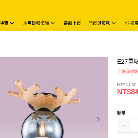
特賣
本月破盤燈飾
最新上市
門市與服務
YP推
E27單吸
宅配滿NT$
NT$5,060
NT$8
數量