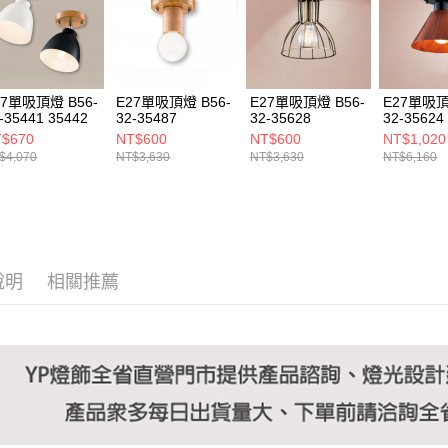
https://aft
３．未成
「AFTE
任。
４．使用「
即時審查
27單吸頂燈 B56-
E27單吸頂燈 B56-
E27單吸頂燈 B56-
E27單吸頂
結果請求
-35441 35442
32-35487
32-35628
32-35624
５．嚴禁
$670
NT$600
NT$600
NT$1,020
形，恩沛
$4,070
NT$3,630
NT$3,630
NT$6,160
動。
說明
相關推薦