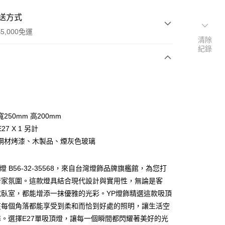
送方式
5,000免運
清除
紀錄
次付款
250mm 高200mm
27 X 1 另計
鋼材烤漆、木製品、煙灰色玻璃
燈 B56-32-35568，來自台灣燈飾品牌旗艦館，為您打
y
居家氛圍。這款燈具結合現代設計與實用性，無論是客
或臥室，都能增添一抹優雅的光彩。YP燈飾精選這款吸頂
享後付
在每個角落都能享受到柔和而恰到好處的照明，讓生活空
。選擇E27單吸頂燈，讓每一個瞬間都閃耀著美好的光