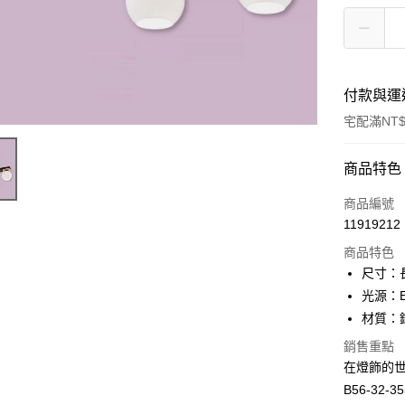
付款與運
宅配滿NT$
付款方式
商品特色
信用卡一
商品編號
11919212
LINE Pay
商品特色
Apple Pay
尺寸：長
光源：E
街口支付
材質：
悠遊付
銷售重點
在燈飾的世
Google Pa
B56-32
全盈+PAY