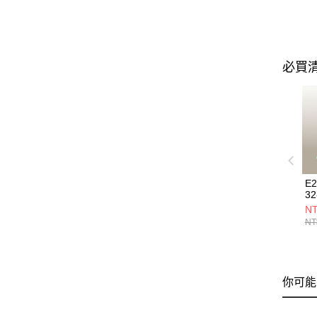
必買
E
32
NT
NT
你可能