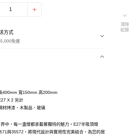
清除
紀錄
送方式
5,000免運
次付款
400mm 寬150mm 高200mm
27 X 2 另計
鋼材烤漆、木製品、玻璃
界中，每一盞燈都承載著獨特的魅力。E27半吸頂燈
y
-35571與35572，將現代設計與實用性完美結合，為您的居