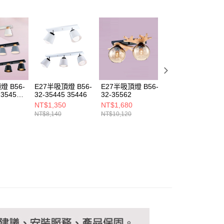
恩沛科技股份有限公司提供之「AFTEE先享後付」服務完成之
依本服務之必要範圍內提供個人資料，並將交易相關給付款項請
讓予恩沛科技股份有限公司。
個人資料處理事宜，請瀏覽以下網址：
ee.tw/terms/#terms3
年的使用者請事先徵得法定代理人或監護人之同意方可使用
E先享後付」，若未經同意申辦者引起之損失，本公司不負相關責
AFTEE先享後付」時，將依據個別帳號之用戶狀況，依本公司
核予不同之上限額度；若仍有額度不足之情形，本公司將視審查
燈 B56-
E27半吸頂燈 B56-
E27半吸頂燈 B56-
E27半吸頂燈 B56
用戶進行身份認證。
 3545B
32-35445 35446
32-35562
32-35481 35483
一人註冊多個帳號或使用他人資訊註冊。若發現惡意使用之情
NT$1,350
NT$1,680
NT$1,100
科技股份有限公司將有權停止該用戶之使用額度並採取法律行
NT$8,140
NT$10,120
NT$6,600