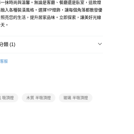
添一抹時尚與溫馨。無論是客廳、餐廳還是臥室，這款燈
享後付
鬆融入各種裝潢風格。選擇YP燈飾，讓每個角落都散發優
，照亮您的生活，提升居家品味。立即探索，讓美好光線
FTEE先享後付」】
一天。
先享後付是「在收到商品之後才付款」的支付方式。 讓您購物簡單
心！
：不需註冊會員、不需綁卡、不需儲值。
類 (1)
：只要手機號碼，簡訊認證，即可結帳。
：先確認商品／服務後，再付款。
/ 客廳臥室系列
北歐風半吸頂燈
宅配
EE先享後付」結帳流程】
客服
80，滿NT$5,000(含以上)免運費
方式選擇「AFTEE先享後付」後，將跳轉至「AFTEE先享後
頁面，進行簡訊認證並確認金額後，即可完成結帳。
成立數日內，您將收到繳費通知簡訊。
費通知簡訊後14天內，點擊此簡訊中的連結，可透過四大超商
網路銀行／等多元方式進行付款，方視為交易完成。
：結帳手續完成當下不需立刻繳費，但若您需要取消訂單，請聯
 吸頂燈
木質 半吸頂燈
玻璃 半吸頂燈
的店家。未經商家同意取消之訂單仍視為有效，需透過AFTEE
繳納相關費用。
否成功請以「AFTEE先享後付 」之結帳頁面顯示為準，若有關於
功／繳費後需取消欲退款等相關疑問，請聯繫「AFTEE先享後
援中心」
https://netprotections.freshdesk.com/support/home
項】