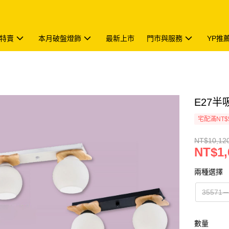
特賣
本月破盤燈飾
最新上市
門市與服務
YP推
E27半吸
宅配滿NT$
NT$10,12
NT$1,
兩種選擇
3557
數量