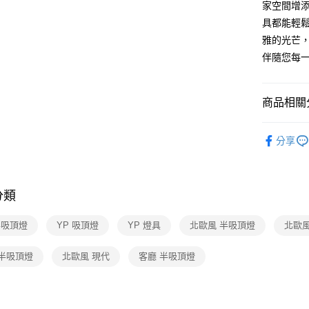
家空間增
AFTEE先
具都能輕
相關說明
雅的光芒
【關於「A
伴隨您每
ATM付款
AFTEE
便利好安
１．簡單
商品相關分
２．便利
運送方式
３．安心
半吸頂燈 
新竹貨運
【「AFT
分享
每筆NT$1
１．於結帳
付」結帳
２．訂單
３．收到繳
分類
／ATM／
※ 請注意
半吸頂燈
YP 吸頂燈
YP 燈具
北歐風 半吸頂燈
北歐風
絡購買商品
先享後付
※ 交易是
 半吸頂燈
北歐風 現代
客廳 半吸頂燈
是否繳費成
付客戶支
【注意事