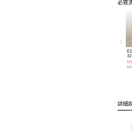
必買
E
32
NT
NT
詳細