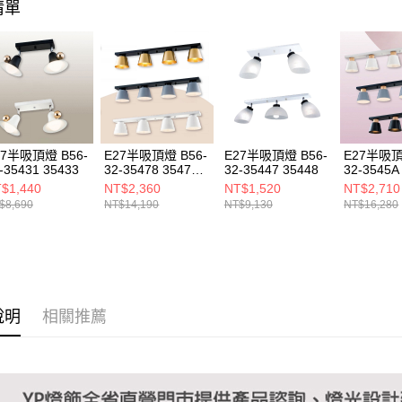
清單
１．透過由
交易，需
求債權轉
２．關於
https://aft
３．未成
「AFTE
任。
４．使用「
即時審查
27半吸頂燈 B56-
E27半吸頂燈 B56-
E27半吸頂燈 B56-
E27半吸頂
結果請求
-35431 35433
32-35478 3547A
32-35447 35448
32-3545A
５．嚴禁
3547C
3545C
$1,440
NT$2,360
NT$1,520
NT$2,710
形，恩沛
$8,690
NT$14,190
NT$9,130
NT$16,280
動。
說明
相關推薦