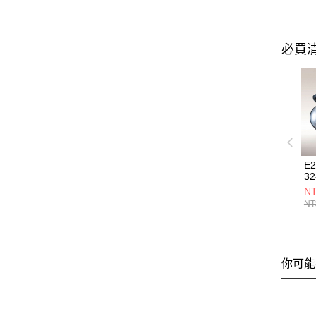
必買
E
32
NT
NT
你可能