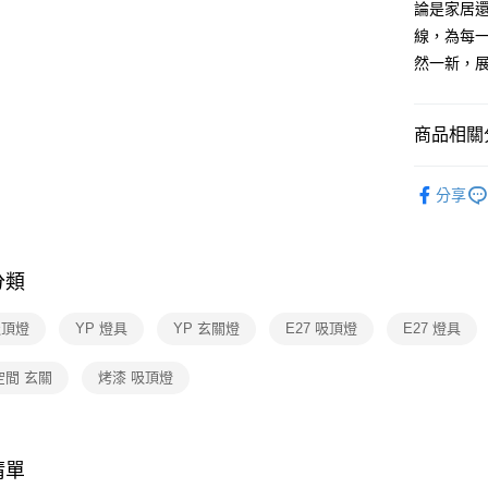
論是家居
AFTEE先
線，為每
相關說明
然一新，
【關於「A
ATM付款
AFTEE
便利好安
商品相關分
１．簡單
２．便利
運送方式
吸頂燈 /
３．安心
分享
新竹貨運
【「AFT
每筆NT$1
１．於結帳
付」結帳
分類
２．訂單
３．收到繳
／ATM／
吸頂燈
YP 燈具
YP 玄關燈
E27 吸頂燈
E27 燈具
※ 請注意
絡購買商品
空間 玄關
烤漆 吸頂燈
先享後付
※ 交易是
是否繳費成
付客戶支
清單
【注意事