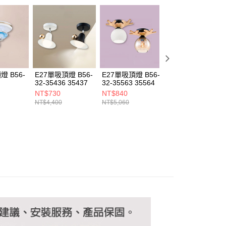
恩沛科技股份有限公司提供之「AFTEE先享後付」服務完成之
依本服務之必要範圍內提供個人資料，並將交易相關給付款項請
讓予恩沛科技股份有限公司。
個人資料處理事宜，請瀏覽以下網址：
ee.tw/terms/#terms3
年的使用者請事先徵得法定代理人或監護人之同意方可使用
E先享後付」，若未經同意申辦者引起之損失，本公司不負相關責
燈 B56-
E27單吸頂燈 B56-
E27單吸頂燈 B56-
E27單吸頂燈 B56
AFTEE先享後付」時，將依據個別帳號之用戶狀況，依本公司
32-35436 35437
32-35563 35564
32-35461 35462
核予不同之上限額度；若仍有額度不足之情形，本公司將視審查
35463
NT$730
NT$840
NT$670
用戶進行身份認證。
NT$4,400
NT$5,060
NT$4,070
一人註冊多個帳號或使用他人資訊註冊。若發現惡意使用之情
科技股份有限公司將有權停止該用戶之使用額度並採取法律行