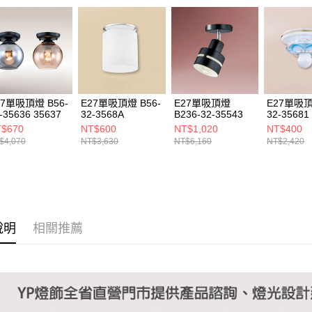
１．透過由
交易，需
求債權轉
２．關於
https://aft
３．未成
「AFTE
任。
27單吸頂燈 B56-
E27單吸頂燈 B56-
E27單吸頂燈
E27單吸頂
４．使用「
-35636 35637
32-3568A
B236-32-35543
32-35681
即時審查
$670
NT$600
NT$1,020
NT$400
結果請求
$4,070
NT$3,630
NT$6,160
NT$2,420
５．嚴禁
形，恩沛
動。
說明
相關推薦