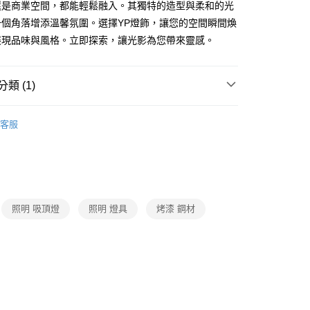
還是商業空間，都能輕鬆融入。其獨特的造型與柔和的光
享後付
一個角落增添溫馨氛圍。選擇YP燈飾，讓您的空間瞬間煥
展現品味與風格。立即探索，讓光影為您帶來靈感。
FTEE先享後付」】
先享後付是「在收到商品之後才付款」的支付方式。 讓您購物簡單
心！
類 (1)
：不需註冊會員、不需綁卡、不需儲值。
：只要手機號碼，簡訊認證，即可結帳。
 客廳、臥室、廚房、浴室、玄關
單吸頂玄關燈
：先確認商品／服務後，再付款。
客服
宅配
EE先享後付」結帳流程】
80，滿NT$5,000(含以上)免運費
方式選擇「AFTEE先享後付」後，將跳轉至「AFTEE先享後
頁面，進行簡訊認證並確認金額後，即可完成結帳。
成立數日內，您將收到繳費通知簡訊。
費通知簡訊後14天內，點擊此簡訊中的連結，可透過四大超商
網路銀行／等多元方式進行付款，方視為交易完成。
照明 吸頂燈
照明 燈具
烤漆 鋼材
：結帳手續完成當下不需立刻繳費，但若您需要取消訂單，請聯
的店家。未經商家同意取消之訂單仍視為有效，需透過AFTEE
繳納相關費用。
否成功請以「AFTEE先享後付 」之結帳頁面顯示為準，若有關於
功／繳費後需取消欲退款等相關疑問，請聯繫「AFTEE先享後
援中心」
https://netprotections.freshdesk.com/support/home
項】