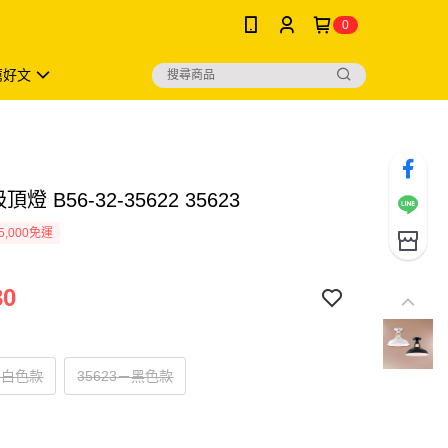
0
薦好文
頂燈 B56-32-35622 35623
5,000免運
30
2－白色款
35623－黑色款