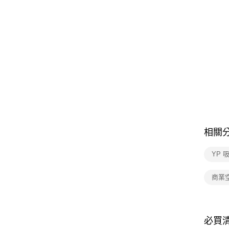
相關
YP 
商業
必買