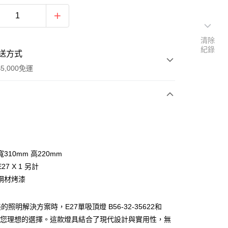
清除
紀錄
送方式
5,000免運
次付款
310mm 高220mm
27 X 1 另計
鋼材烤漆
照明解決方案時，E27單吸頂燈 B56-32-35622和
y
將是您理想的選擇。這款燈具結合了現代設計與實用性，無