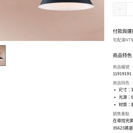
付款與運
宅配滿NT$
付款方式
商品特色
信用卡一
商品編號
11919191
LINE Pay
商品特色
Apple Pay
尺寸：寬
光源：E
街口支付
材質：
悠遊付
銷售重點
在尋找完美的
Google Pa
35623
全盈+PAY