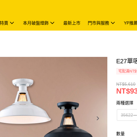
特賣
本月破盤燈飾
最新上市
門市與服務
YP推
E27單吸
宅配滿NT$
NT$5,610
NT$9
兩種選擇
3562
數量