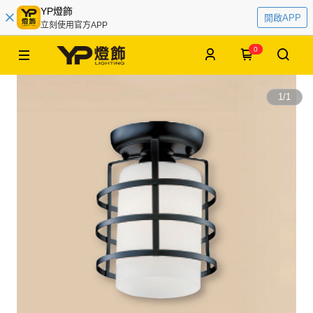
YP燈飾
開啟APP
立刻使用官方APP
0
1
/
1