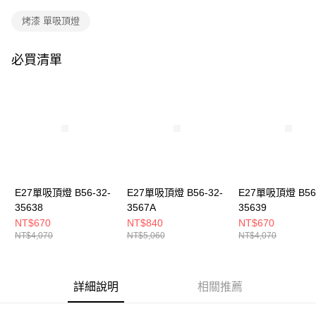
購買商品的店家。未經商家同意取消之訂單仍視為有效，需透過AFTEE先享
後付繳納相關費用。
烤漆 單吸頂燈
※ 交易是否成功請以「AFTEE先享後付 」之結帳頁面顯示為準，若有關於
是否繳費成功／繳費後需取消欲退款等相關疑問，請聯繫「AFTEE先享後付
客戶支援中心」
https://netprotections.freshdesk.com/support/home
必買清單
【注意事項】
１．透過由恩沛科技股份有限公司提供之「AFTEE先享後付」服務完成之交
易，需依本服務之必要範圍內提供個人資料，並將交易相關給付款項請求債
權轉讓予恩沛科技股份有限公司。
２．關於個人資料處理事宜，請瀏覽以下網址：
https://aftee.tw/terms/#terms3
３．未成年的使用者請事先徵得法定代理人或監護人之同意方可使用
「AFTEE先享後付」，若未經同意申辦者引起之損失，本公司不負相關責
任。
E27單吸頂燈 B56-32-
E27單吸頂燈 B56-32-
E27單吸頂燈 B56-
４．使用「AFTEE先享後付」時，將依據個別帳號之用戶狀況，依本公司即
時審查核予不同之上限額度；若仍有額度不足之情形，本公司將視審查結果
35638
3567A
35639
請求用戶進行身份認證。
NT$670
NT$840
NT$670
５．嚴禁一人註冊多個帳號或使用他人資訊註冊。若發現惡意使用之情形，
NT$4,070
NT$5,060
NT$4,070
恩沛科技股份有限公司將有權停止該用戶之使用額度並採取法律行動。
詳細說明
相關推薦