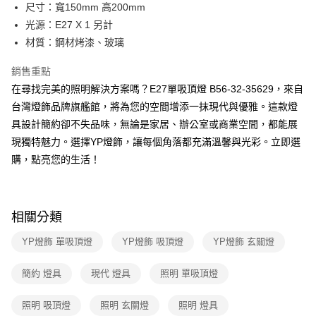
街口支付
尺寸：寬150mm 高200mm
光源：E27 X 1 另計
悠遊付
材質：鋼材烤漆、玻璃
Google Pay
銷售重點
全盈+PAY
在尋找完美的照明解決方案嗎？E27單吸頂燈 B56-32-35629，來自
台灣燈飾品牌旗艦館，將為您的空間增添一抹現代與優雅。這款燈
AFTEE先享後付
具設計簡約卻不失品味，無論是家居、辦公室或商業空間，都能展
相關說明
現獨特魅力。選擇YP燈飾，讓每個角落都充滿溫馨與光彩。立即選
【關於「AFTEE先享後付」】
ATM付款
AFTEE先享後付是「在收到商品之後才付款」的支付方式。 讓您購物簡單
購，點亮您的生活！
便利好安心！
１．簡單：不需註冊會員、不需綁卡、不需儲值。
運送方式
２．便利：只要手機號碼，簡訊認證，即可結帳。
３．安心：先確認商品／服務後，再付款。
新竹貨運宅配
相關分類
每筆NT$180，滿NT$5,000(含以上)免運費
【「AFTEE先享後付」結帳流程】
YP燈飾 單吸頂燈
YP燈飾 吸頂燈
YP燈飾 玄關燈
１．於結帳方式選擇「AFTEE先享後付」後，將跳轉至「AFTEE先享後付」
結帳頁面，進行簡訊認證並確認金額後，即可完成結帳。
２．訂單成立數日內，您將收到繳費通知簡訊。
簡約 燈具
現代 燈具
照明 單吸頂燈
３．收到繳費通知簡訊後14天內，點擊此簡訊中的連結，可透過四大超商／
ATM／網路銀行／等多元方式進行付款，方視為交易完成。
照明 吸頂燈
照明 玄關燈
照明 燈具
※ 請注意：結帳手續完成當下不需立刻繳費，但若您需要取消訂單，請聯絡