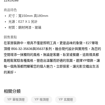
11919168
Apple Pay
商品特色
街口支付
尺寸：寬150mm 高180mm
光源：E27 X 1 另計
悠遊付
材質：鋼材烤漆、玻璃
Google Pay
銷售重點
全盈+PAY
在家居裝飾中，燈具不僅是照明工具，更是品味的象徵。E27單吸
頂燈 B56-32-35636與35637系列，融合現代設計與實用性，為您的
AFTEE先享後付
空間增添一抹獨特的風格。無論是客廳、臥室或餐廳，這款燈具都
相關說明
能輕鬆駕馭各種風格，營造出溫馨而舒適的氛圍。選擇YP燈飾，讓
【關於「AFTEE先享後付」】
ATM付款
AFTEE先享後付是「在收到商品之後才付款」的支付方式。 讓您購物簡單
每一個角落都閃耀著您的個人魅力。立即探索，讓光影交織出生活
便利好安心！
的美好。
１．簡單：不需註冊會員、不需綁卡、不需儲值。
運送方式
２．便利：只要手機號碼，簡訊認證，即可結帳。
３．安心：先確認商品／服務後，再付款。
新竹貨運宅配
每筆NT$180，滿NT$5,000(含以上)免運費
【「AFTEE先享後付」結帳流程】
相關分類
１．於結帳方式選擇「AFTEE先享後付」後，將跳轉至「AFTEE先享後付」
結帳頁面，進行簡訊認證並確認金額後，即可完成結帳。
YP 單吸頂燈
YP 吸頂燈
YP 玄關燈
２．訂單成立數日內，您將收到繳費通知簡訊。