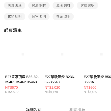
３．收到繳費通知簡訊後14天內，點擊此簡訊中的連結，可透過四大超商／
烤漆 玻璃
烤漆 鋼材
玻璃 鋼材
客廳 照明
ATM／網路銀行／等多元方式進行付款，方視為交易完成。
※ 請注意：結帳手續完成當下不需立刻繳費，但若您需要取消訂單，請聯絡
購買商品的店家。未經商家同意取消之訂單仍視為有效，需透過AFTEE先享
玄關 照明
臥室 照明
餐廳 照明
後付繳納相關費用。
※ 交易是否成功請以「AFTEE先享後付 」之結帳頁面顯示為準，若有關於
是否繳費成功／繳費後需取消欲退款等相關疑問，請聯繫「AFTEE先享後付
必買清單
客戶支援中心」
https://netprotections.freshdesk.com/support/home
【注意事項】
１．透過由恩沛科技股份有限公司提供之「AFTEE先享後付」服務完成之交
易，需依本服務之必要範圍內提供個人資料，並將交易相關給付款項請求債
權轉讓予恩沛科技股份有限公司。
２．關於個人資料處理事宜，請瀏覽以下網址：
https://aftee.tw/terms/#terms3
３．未成年的使用者請事先徵得法定代理人或監護人之同意方可使用
「AFTEE先享後付」，若未經同意申辦者引起之損失，本公司不負相關責
E27單吸頂燈 B56-32-
E27單吸頂燈 B236-
E27單吸頂燈 B56-
任。
35461 35462 35463
32-35543
3568A
４．使用「AFTEE先享後付」時，將依據個別帳號之用戶狀況，依本公司即
時審查核予不同之上限額度；若仍有額度不足之情形，本公司將視審查結果
NT$670
NT$1,020
NT$600
請求用戶進行身份認證。
NT$4,070
NT$6,160
NT$3,630
５．嚴禁一人註冊多個帳號或使用他人資訊註冊。若發現惡意使用之情形，
恩沛科技股份有限公司將有權停止該用戶之使用額度並採取法律行動。
詳細說明
相關推薦