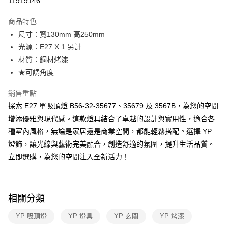
11919146
Apple Pay
商品特色
街口支付
尺寸：寬130mm 高250mm
光源：E27 X 1 另計
悠遊付
材質：鋼材烤漆
Google Pay
★可調角度
全盈+PAY
銷售重點
探索 E27 單吸頂燈 B56-32-35677、35679 及 3567B，為您的空間
AFTEE先享後付
增添優雅與現代感。這款燈具結合了卓越的設計與實用性，適合各
相關說明
種室內風格，無論是家居還是商業空間，都能輕鬆搭配。選擇 YP
【關於「AFTEE先享後付」】
ATM付款
AFTEE先享後付是「在收到商品之後才付款」的支付方式。 讓您購物簡單
燈飾，讓光線與藝術完美融合，創造舒適的氛圍，提升生活品質。
便利好安心！
立即選購，為您的空間注入全新活力！
１．簡單：不需註冊會員、不需綁卡、不需儲值。
運送方式
２．便利：只要手機號碼，簡訊認證，即可結帳。
３．安心：先確認商品／服務後，再付款。
新竹貨運宅配
每筆NT$180，滿NT$5,000(含以上)免運費
【「AFTEE先享後付」結帳流程】
相關分類
１．於結帳方式選擇「AFTEE先享後付」後，將跳轉至「AFTEE先享後付」
結帳頁面，進行簡訊認證並確認金額後，即可完成結帳。
YP 吸頂燈
YP 燈具
YP 玄關
YP 烤漆
２．訂單成立數日內，您將收到繳費通知簡訊。