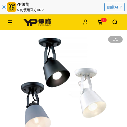
YP燈飾
開啟APP
立刻使用官方APP
0
1
/
1