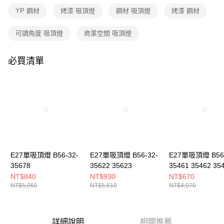
３．收到繳費通知簡訊後14天內，點擊此簡訊中的連結，可透過四大超商／
YP 鋼材
烤漆 吸頂燈
鋼材 吸頂燈
烤漆 鋼材
ATM／網路銀行／等多元方式進行付款，方視為交易完成。
※ 請注意：結帳手續完成當下不需立刻繳費，但若您需要取消訂單，請聯絡
購買商品的店家。未經商家同意取消之訂單仍視為有效，需透過AFTEE先享
可調角度 吸頂燈
商業空間 吸頂燈
後付繳納相關費用。
※ 交易是否成功請以「AFTEE先享後付 」之結帳頁面顯示為準，若有關於
是否繳費成功／繳費後需取消欲退款等相關疑問，請聯繫「AFTEE先享後付
必買清單
客戶支援中心」
https://netprotections.freshdesk.com/support/home
【注意事項】
１．透過由恩沛科技股份有限公司提供之「AFTEE先享後付」服務完成之交
易，需依本服務之必要範圍內提供個人資料，並將交易相關給付款項請求債
權轉讓予恩沛科技股份有限公司。
２．關於個人資料處理事宜，請瀏覽以下網址：
https://aftee.tw/terms/#terms3
３．未成年的使用者請事先徵得法定代理人或監護人之同意方可使用
「AFTEE先享後付」，若未經同意申辦者引起之損失，本公司不負相關責
E27單吸頂燈 B56-32-
E27單吸頂燈 B56-32-
E27單吸頂燈 B56-
任。
35678
35622 35623
35461 35462 35
４．使用「AFTEE先享後付」時，將依據個別帳號之用戶狀況，依本公司即
時審查核予不同之上限額度；若仍有額度不足之情形，本公司將視審查結果
NT$840
NT$930
NT$670
請求用戶進行身份認證。
NT$5,060
NT$5,610
NT$4,070
５．嚴禁一人註冊多個帳號或使用他人資訊註冊。若發現惡意使用之情形，
恩沛科技股份有限公司將有權停止該用戶之使用額度並採取法律行動。
詳細說明
相關推薦