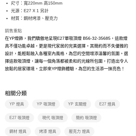
街口支付
尺寸：寬220mm 高150mm
光源：E27 X 1 另計
悠遊付
材質：鋼材烤漆、壓克力
Google Pay
銷售重點
全盈+PAY
在YP燈飾，我們驕傲地呈現E27單吸頂燈 B56-32-35685，這款燈
具不僅功能卓越，更是現代家居的完美選擇。其簡約而不失優雅的
AFTEE先享後付
設計，能輕鬆融入各種室內風格，為您的空間增添溫馨的氛圍。選
相關說明
擇這款吸頂燈，讓每一個角落都被柔和的光線所包圍，打造出令人
【關於「AFTEE先享後付」】
ATM付款
AFTEE先享後付是「在收到商品之後才付款」的支付方式。 讓您購物簡單
放鬆的居家環境。立即來YP燈飾體驗，為您的生活添一抹亮色！
便利好安心！
１．簡單：不需註冊會員、不需綁卡、不需儲值。
運送方式
２．便利：只要手機號碼，簡訊認證，即可結帳。
３．安心：先確認商品／服務後，再付款。
新竹貨運宅配
相關分類
每筆NT$180，滿NT$5,000(含以上)免運費
【「AFTEE先享後付」結帳流程】
YP 燈具
YP 吸頂燈
YP 玄關燈
E27 燈具
１．於結帳方式選擇「AFTEE先享後付」後，將跳轉至「AFTEE先享後付」
結帳頁面，進行簡訊認證並確認金額後，即可完成結帳。
２．訂單成立數日內，您將收到繳費通知簡訊。
E27 吸頂燈
現代 吸頂燈
簡約 吸頂燈
３．收到繳費通知簡訊後14天內，點擊此簡訊中的連結，可透過四大超商／
ATM／網路銀行／等多元方式進行付款，方視為交易完成。
鋼材 燈具
烤漆 燈具
壓克力 燈具
※ 請注意：結帳手續完成當下不需立刻繳費，但若您需要取消訂單，請聯絡