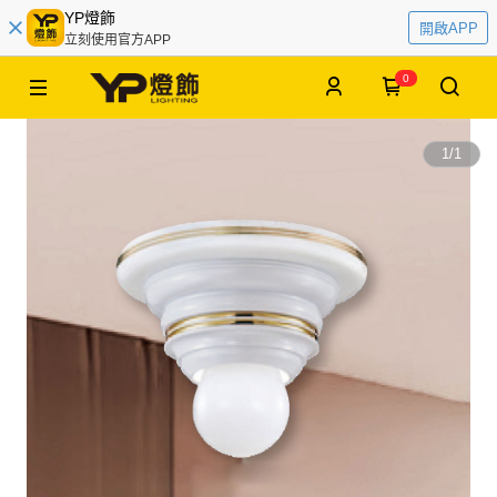
YP燈飾
開啟APP
立刻使用官方APP
0
1
/
1