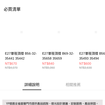
購買商品的店家。未經商家同意取消之訂單仍視為有效，需透過AFTEE先享
後付繳納相關費用。
必買清單
※ 交易是否成功請以「AFTEE先享後付 」之結帳頁面顯示為準，若有關於
是否繳費成功／繳費後需取消欲退款等相關疑問，請聯繫「AFTEE先享後付
客戶支援中心」
https://netprotections.freshdesk.com/support/home
【注意事項】
１．透過由恩沛科技股份有限公司提供之「AFTEE先享後付」服務完成之交
易，需依本服務之必要範圍內提供個人資料，並將交易相關給付款項請求債
權轉讓予恩沛科技股份有限公司。
２．關於個人資料處理事宜，請瀏覽以下網址：
https://aftee.tw/terms/#terms3
３．未成年的使用者請事先徵得法定代理人或監護人之同意方可使用
E27單吸頂燈 B56-32-
E27單吸頂燈 B69-32-
E27單吸頂燈 B56-
「AFTEE先享後付」，若未經同意申辦者引起之損失，本公司不負相關責
35441 35442
35658 35659
35493 35494
任。
NT$670
NT$840
NT$600
４．使用「AFTEE先享後付」時，將依據個別帳號之用戶狀況，依本公司即
NT$4,070
NT$5,060
NT$3,630
時審查核予不同之上限額度；若仍有額度不足之情形，本公司將視審查結果
請求用戶進行身份認證。
５．嚴禁一人註冊多個帳號或使用他人資訊註冊。若發現惡意使用之情形，
恩沛科技股份有限公司將有權停止該用戶之使用額度並採取法律行動。
詳細說明
相關推薦