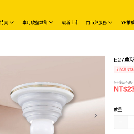
特賣
本月破盤燈飾
最新上市
門市與服務
YP推
E27單吸
宅配滿NT$
NT$1,430
NT$2
數量