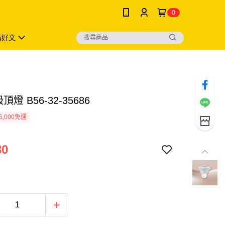
0
薦好文
頂燈 B56-32-35686
5,000免運
30