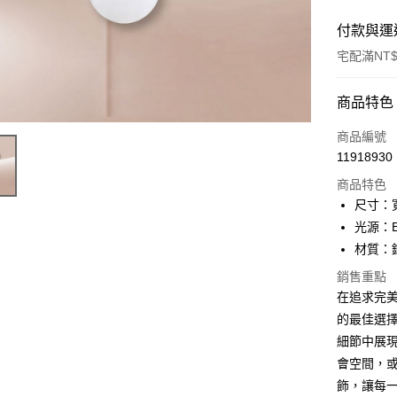
付款與運
宅配滿NT$
付款方式
商品特色
信用卡一
商品編號
11918930
LINE Pay
商品特色
Apple Pay
尺寸：寬
光源：E
街口支付
材質：
悠遊付
銷售重點
在追求完美的
Google Pa
的最佳選
全盈+PAY
細節中展
AFTEE先
會空間，
相關說明
飾，讓每