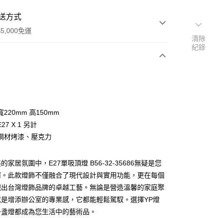
送方式
5,000免運
清除
紀錄
次付款
220mm 高150mm
27 X 1 另計
鋼材烤漆、壓克力
家居氛圍中，E27單吸頂燈 B56-32-35686無疑是您
y
擇。此款燈飾不僅融合了現代設計與實用功能，更在每個
現出台灣燈飾品牌的卓越工藝。無論是營造溫馨的家庭聚
享後付
或是增添辦公室的專業感，它都能輕鬆駕馭。選擇YP燈
一盞燈都成為您生活中的藝術品。