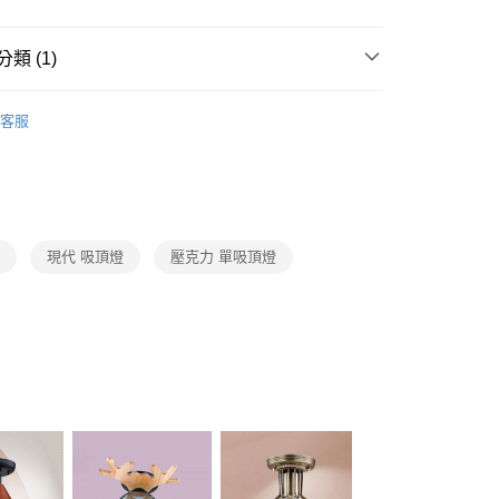
FTEE先享後付」】
先享後付是「在收到商品之後才付款」的支付方式。 讓您購物簡單
心！
類 (1)
：不需註冊會員、不需綁卡、不需儲值。
：只要手機號碼，簡訊認證，即可結帳。
 客廳、臥室、廚房、浴室、玄關
單吸頂玄關燈
：先確認商品／服務後，再付款。
客服
宅配
EE先享後付」結帳流程】
80，滿NT$5,000(含以上)免運費
方式選擇「AFTEE先享後付」後，將跳轉至「AFTEE先享後
頁面，進行簡訊認證並確認金額後，即可完成結帳。
成立數日內，您將收到繳費通知簡訊。
費通知簡訊後14天內，點擊此簡訊中的連結，可透過四大超商
網路銀行／等多元方式進行付款，方視為交易完成。
燈
現代 吸頂燈
壓克力 單吸頂燈
：結帳手續完成當下不需立刻繳費，但若您需要取消訂單，請聯
的店家。未經商家同意取消之訂單仍視為有效，需透過AFTEE
繳納相關費用。
否成功請以「AFTEE先享後付 」之結帳頁面顯示為準，若有關於
功／繳費後需取消欲退款等相關疑問，請聯繫「AFTEE先享後
援中心」
https://netprotections.freshdesk.com/support/home
項】
恩沛科技股份有限公司提供之「AFTEE先享後付」服務完成之
依本服務之必要範圍內提供個人資料，並將交易相關給付款項請
讓予恩沛科技股份有限公司。
個人資料處理事宜，請瀏覽以下網址：