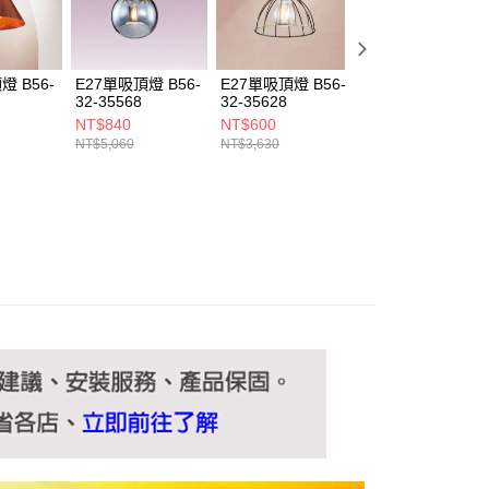
ee.tw/terms/#terms3
年的使用者請事先徵得法定代理人或監護人之同意方可使用
E先享後付」，若未經同意申辦者引起之損失，本公司不負相關責
燈 B56-
E27單吸頂燈 B56-
E27單吸頂燈 B56-
E27單吸頂燈 B56
AFTEE先享後付」時，將依據個別帳號之用戶狀況，依本公司
32-35568
32-35628
32-3548A
核予不同之上限額度；若仍有額度不足之情形，本公司將視審查
NT$840
NT$600
NT$770
用戶進行身份認證。
NT$5,060
NT$3,630
NT$4,620
一人註冊多個帳號或使用他人資訊註冊。若發現惡意使用之情
科技股份有限公司將有權停止該用戶之使用額度並採取法律行