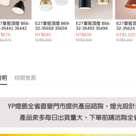
https://aft
３．未成
「AFTE
任。
27單吸頂燈 B56-
E27單吸頂燈 B69-
E27單吸頂燈 B56-
E27單吸頂
４．使用「
-35441 35442
32-35658 35659
32-35493 35494
32-35624
即時審查
$670
NT$840
NT$600
NT$1,020
結果請求
$4,070
NT$5,060
NT$3,630
NT$6,160
５．嚴禁
形，恩沛
動。
說明
相關推薦