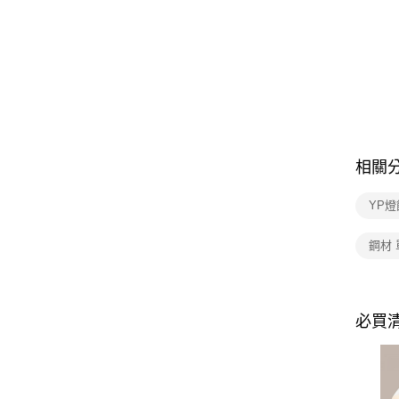
相關
YP燈
鋼材
必買