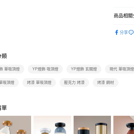
【關於「A
ATM付款
AFTEE
便利好安
商品相關分
１．簡單
２．便利
運送方式
吸頂燈 /
３．安心
分享
新竹貨運
【「AFT
每筆NT$1
１．於結帳
付」結帳
分類
２．訂單
３．收到繳
／ATM／
飾 單吸頂燈
YP燈飾 吸頂燈
YP燈飾 玄關燈
現代 單吸頂
※ 請注意
絡購買商品
 單吸頂燈
烤漆 單吸頂燈
壓克力 烤漆
烤漆 鋼材
先享後付
※ 交易是
是否繳費成
付客戶支
清單
【注意事
１．透過由
交易，需
求債權轉
２．關於