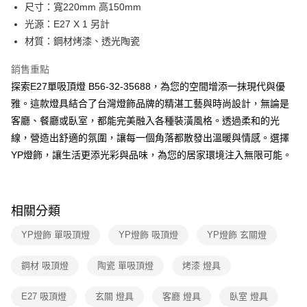
街口支付
尺寸：寬220mm 高150mm
光源：E27 X 1 另計
悠遊付
材質：鋼材烤漆、透光陶瓷
Google Pay
銷售重點
全盈+PAY
探索E27單吸頂燈 B56-32-35688，為您的空間增添一抹現代與優
雅。這款燈具結合了台灣燈飾品牌的精湛工藝與時尚設計，無論是
AFTEE先享後付
客廳、餐廳或臥室，都能完美融入各種裝潢風格。透過柔和的光
相關說明
線，營造出舒適的氛圍，讓每一個角落都散發出溫暖與情感。選擇
【關於「AFTEE先享後付」】
ATM付款
AFTEE先享後付是「在收到商品之後才付款」的支付方式。 讓您購物簡單
YP燈飾，讓生活更添光彩與品味，為您的居家環境注入無限可能。
便利好安心！
１．簡單：不需註冊會員、不需綁卡、不需儲值。
運送方式
２．便利：只要手機號碼，簡訊認證，即可結帳。
３．安心：先確認商品／服務後，再付款。
新竹貨運宅配
相關分類
每筆NT$180，滿NT$5,000(含以上)免運費
【「AFTEE先享後付」結帳流程】
YP燈飾 單吸頂燈
YP燈飾 吸頂燈
YP燈飾 玄關燈
１．於結帳方式選擇「AFTEE先享後付」後，將跳轉至「AFTEE先享後付」
結帳頁面，進行簡訊認證並確認金額後，即可完成結帳。
２．訂單成立數日內，您將收到繳費通知簡訊。
鋼材 吸頂燈
陶瓷 單吸頂燈
烤漆 燈具
３．收到繳費通知簡訊後14天內，點擊此簡訊中的連結，可透過四大超商／
ATM／網路銀行／等多元方式進行付款，方視為交易完成。
E27 吸頂燈
玄關 燈具
客廳 燈具
臥室 燈具
※ 請注意：結帳手續完成當下不需立刻繳費，但若您需要取消訂單，請聯絡