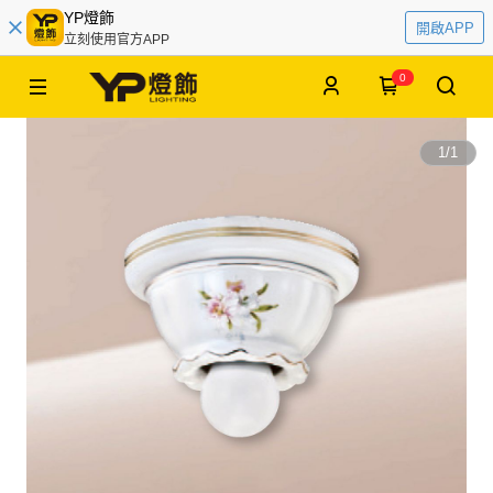
YP燈飾
開啟APP
立刻使用官方APP
0
1
/
1