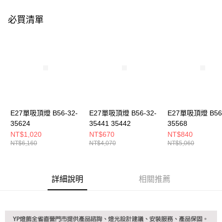
購買商品的店家。未經商家同意取消之訂單仍視為有效，需透過AFTEE先享
後付繳納相關費用。
必買清單
※ 交易是否成功請以「AFTEE先享後付 」之結帳頁面顯示為準，若有關於
是否繳費成功／繳費後需取消欲退款等相關疑問，請聯繫「AFTEE先享後付
客戶支援中心」
https://netprotections.freshdesk.com/support/home
【注意事項】
１．透過由恩沛科技股份有限公司提供之「AFTEE先享後付」服務完成之交
易，需依本服務之必要範圍內提供個人資料，並將交易相關給付款項請求債
權轉讓予恩沛科技股份有限公司。
２．關於個人資料處理事宜，請瀏覽以下網址：
https://aftee.tw/terms/#terms3
３．未成年的使用者請事先徵得法定代理人或監護人之同意方可使用
E27單吸頂燈 B56-32-
E27單吸頂燈 B56-32-
E27單吸頂燈 B56-
「AFTEE先享後付」，若未經同意申辦者引起之損失，本公司不負相關責
35624
35441 35442
35568
任。
NT$1,020
NT$670
NT$840
４．使用「AFTEE先享後付」時，將依據個別帳號之用戶狀況，依本公司即
NT$6,160
NT$4,070
NT$5,060
時審查核予不同之上限額度；若仍有額度不足之情形，本公司將視審查結果
請求用戶進行身份認證。
５．嚴禁一人註冊多個帳號或使用他人資訊註冊。若發現惡意使用之情形，
恩沛科技股份有限公司將有權停止該用戶之使用額度並採取法律行動。
詳細說明
相關推薦