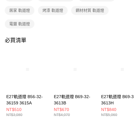
購買商品的店家。未經商家同意取消之訂單仍視為有效，需透過AFTEE先享
後付繳納相關費用。
居家 軌道燈
烤漆 軌道燈
鋼材材質 軌道燈
※ 交易是否成功請以「AFTEE先享後付 」之結帳頁面顯示為準，若有關於
是否繳費成功／繳費後需取消欲退款等相關疑問，請聯繫「AFTEE先享後付
客戶支援中心」
https://netprotections.freshdesk.com/support/home
電鍍 軌道燈
【注意事項】
１．透過由恩沛科技股份有限公司提供之「AFTEE先享後付」服務完成之交
必買清單
易，需依本服務之必要範圍內提供個人資料，並將交易相關給付款項請求債
權轉讓予恩沛科技股份有限公司。
２．關於個人資料處理事宜，請瀏覽以下網址：
https://aftee.tw/terms/#terms3
３．未成年的使用者請事先徵得法定代理人或監護人之同意方可使用
「AFTEE先享後付」，若未經同意申辦者引起之損失，本公司不負相關責
任。
４．使用「AFTEE先享後付」時，將依據個別帳號之用戶狀況，依本公司即
時審查核予不同之上限額度；若仍有額度不足之情形，本公司將視審查結果
請求用戶進行身份認證。
E27軌道燈 B56-32-
E27軌道燈 B69-32-
E27軌道燈 B69-3
５．嚴禁一人註冊多個帳號或使用他人資訊註冊。若發現惡意使用之情形，
36159 3615A
3613B
3613H
恩沛科技股份有限公司將有權停止該用戶之使用額度並採取法律行動。
NT$510
NT$670
NT$840
NT$3,080
NT$4,070
NT$5,060