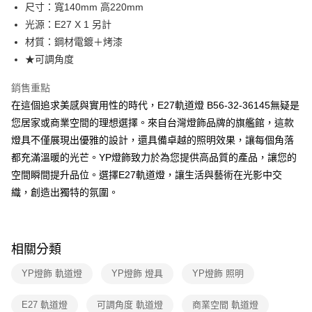
街口支付
尺寸：寬140mm 高220mm
光源：E27 X 1 另計
悠遊付
材質：鋼材電鍍＋烤漆
Google Pay
★可調角度
全盈+PAY
銷售重點
在這個追求美感與實用性的時代，E27軌道燈 B56-32-36145無疑是
AFTEE先享後付
您居家或商業空間的理想選擇。來自台灣燈飾品牌的旗艦館，這款
相關說明
燈具不僅展現出優雅的設計，還具備卓越的照明效果，讓每個角落
【關於「AFTEE先享後付」】
ATM付款
AFTEE先享後付是「在收到商品之後才付款」的支付方式。 讓您購物簡單
都充滿溫暖的光芒。YP燈飾致力於為您提供高品質的產品，讓您的
便利好安心！
空間瞬間提升品位。選擇E27軌道燈，讓生活與藝術在光影中交
１．簡單：不需註冊會員、不需綁卡、不需儲值。
運送方式
２．便利：只要手機號碼，簡訊認證，即可結帳。
織，創造出獨特的氛圍。
３．安心：先確認商品／服務後，再付款。
新竹貨運宅配
每筆NT$180，滿NT$5,000(含以上)免運費
【「AFTEE先享後付」結帳流程】
１．於結帳方式選擇「AFTEE先享後付」後，將跳轉至「AFTEE先享後付」
相關分類
結帳頁面，進行簡訊認證並確認金額後，即可完成結帳。
２．訂單成立數日內，您將收到繳費通知簡訊。
YP燈飾 軌道燈
YP燈飾 燈具
YP燈飾 照明
３．收到繳費通知簡訊後14天內，點擊此簡訊中的連結，可透過四大超商／
ATM／網路銀行／等多元方式進行付款，方視為交易完成。
※ 請注意：結帳手續完成當下不需立刻繳費，但若您需要取消訂單，請聯絡
E27 軌道燈
可調角度 軌道燈
商業空間 軌道燈