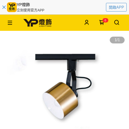
YP燈飾
開啟APP
立刻使用官方APP
0
1
/
1