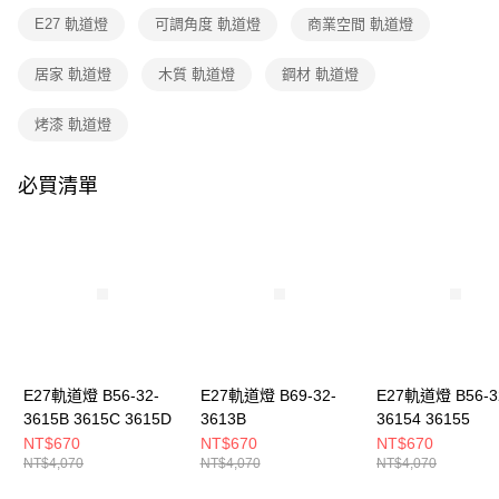
３．收到繳費通知簡訊後14天內，點擊此簡訊中的連結，可透過四大超商／
E27 軌道燈
可調角度 軌道燈
商業空間 軌道燈
ATM／網路銀行／等多元方式進行付款，方視為交易完成。
※ 請注意：結帳手續完成當下不需立刻繳費，但若您需要取消訂單，請聯絡
購買商品的店家。未經商家同意取消之訂單仍視為有效，需透過AFTEE先享
居家 軌道燈
木質 軌道燈
鋼材 軌道燈
後付繳納相關費用。
※ 交易是否成功請以「AFTEE先享後付 」之結帳頁面顯示為準，若有關於
烤漆 軌道燈
是否繳費成功／繳費後需取消欲退款等相關疑問，請聯繫「AFTEE先享後付
客戶支援中心」
https://netprotections.freshdesk.com/support/home
必買清單
【注意事項】
１．透過由恩沛科技股份有限公司提供之「AFTEE先享後付」服務完成之交
易，需依本服務之必要範圍內提供個人資料，並將交易相關給付款項請求債
權轉讓予恩沛科技股份有限公司。
２．關於個人資料處理事宜，請瀏覽以下網址：
https://aftee.tw/terms/#terms3
３．未成年的使用者請事先徵得法定代理人或監護人之同意方可使用
「AFTEE先享後付」，若未經同意申辦者引起之損失，本公司不負相關責
任。
４．使用「AFTEE先享後付」時，將依據個別帳號之用戶狀況，依本公司即
時審查核予不同之上限額度；若仍有額度不足之情形，本公司將視審查結果
E27軌道燈 B56-32-
E27軌道燈 B69-32-
E27軌道燈 B56-3
請求用戶進行身份認證。
3615B 3615C 3615D
3613B
36154 36155
５．嚴禁一人註冊多個帳號或使用他人資訊註冊。若發現惡意使用之情形，
NT$670
NT$670
NT$670
恩沛科技股份有限公司將有權停止該用戶之使用額度並採取法律行動。
NT$4,070
NT$4,070
NT$4,070