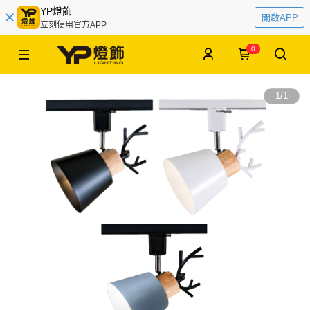
YP燈飾
開啟APP
立刻使用官方APP
0
1
/
1