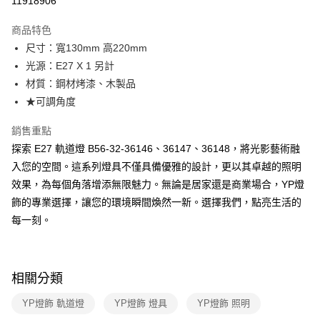
11918906
Apple Pay
商品特色
街口支付
尺寸：寬130mm 高220mm
光源：E27 X 1 另計
悠遊付
材質：鋼材烤漆、木製品
Google Pay
★可調角度
全盈+PAY
銷售重點
探索 E27 軌道燈 B56-32-36146、36147、36148，將光影藝術融
AFTEE先享後付
入您的空間。這系列燈具不僅具備優雅的設計，更以其卓越的照明
相關說明
效果，為每個角落增添無限魅力。無論是居家還是商業場合，YP燈
【關於「AFTEE先享後付」】
ATM付款
AFTEE先享後付是「在收到商品之後才付款」的支付方式。 讓您購物簡單
飾的專業選擇，讓您的環境瞬間煥然一新。選擇我們，點亮生活的
便利好安心！
每一刻。
１．簡單：不需註冊會員、不需綁卡、不需儲值。
運送方式
２．便利：只要手機號碼，簡訊認證，即可結帳。
３．安心：先確認商品／服務後，再付款。
新竹貨運宅配
每筆NT$180，滿NT$5,000(含以上)免運費
【「AFTEE先享後付」結帳流程】
相關分類
１．於結帳方式選擇「AFTEE先享後付」後，將跳轉至「AFTEE先享後付」
結帳頁面，進行簡訊認證並確認金額後，即可完成結帳。
YP燈飾 軌道燈
YP燈飾 燈具
YP燈飾 照明
２．訂單成立數日內，您將收到繳費通知簡訊。