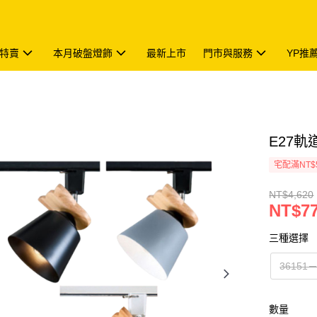
特賣
本月破盤燈飾
最新上市
門市與服務
YP推
E27軌道
宅配滿NT$
NT$4,620
NT$7
三種選擇
3615
數量