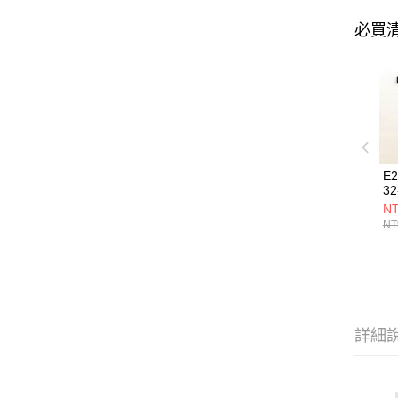
必買
E
32
NT
NT
詳細