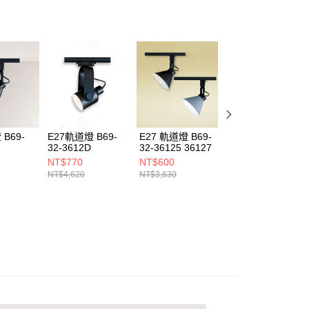
恩沛科技股份有限公司提供之「AFTEE先享後付」服務完成之
依本服務之必要範圍內提供個人資料，並將交易相關給付款項請
讓予恩沛科技股份有限公司。
個人資料處理事宜，請瀏覽以下網址：
ee.tw/terms/#terms3
年的使用者請事先徵得法定代理人或監護人之同意方可使用
E先享後付」，若未經同意申辦者引起之損失，本公司不負相關責
AFTEE先享後付」時，將依據個別帳號之用戶狀況，依本公司
核予不同之上限額度；若仍有額度不足之情形，本公司將視審查
用戶進行身份認證。
B69-
E27軌道燈 B69-
E27 軌道燈 B69-
E27軌道燈 B69-
一人註冊多個帳號或使用他人資訊註冊。若發現惡意使用之情
32-3612D
32-36125 36127
32-3612H 2612J
科技股份有限公司將有權停止該用戶之使用額度並採取法律行
NT$770
NT$600
NT$770
NT$4,620
NT$3,630
NT$4,620