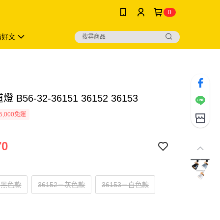
0
薦好文
燈 B56-32-36151 36152 36153
5,000免運
70
1－黑色款
36152－灰色款
36153－白色款