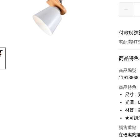
付款與運
宅配滿NT$
付款方式
商品特色
信用卡一
商品編號
11918868
LINE Pay
商品特色
Apple Pay
尺寸：寬
光源：E
街口支付
材質：
悠遊付
★可調
Google Pa
銷售重點
在璀璨的燈飾
全盈+PAY