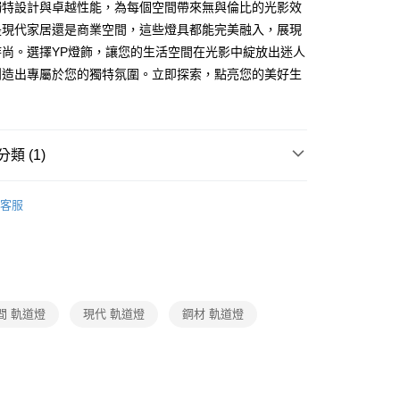
獨特設計與卓越性能，為每個空間帶來無與倫比的光影效
享後付
是現代家居還是商業空間，這些燈具都能完美融入，展現
時尚。選擇YP燈飾，讓您的生活空間在光影中綻放出迷人
FTEE先享後付」】
創造出專屬於您的獨特氛圍。立即探索，點亮您的美好生
先享後付是「在收到商品之後才付款」的支付方式。 讓您購物簡單
心！
：不需註冊會員、不需綁卡、不需儲值。
：只要手機號碼，簡訊認證，即可結帳。
：先確認商品／服務後，再付款。
類 (1)
宅配
EE先享後付」結帳流程】
照明系列
LED商業空間軌道燈
80，滿NT$5,000(含以上)免運費
方式選擇「AFTEE先享後付」後，將跳轉至「AFTEE先享後
客服
頁面，進行簡訊認證並確認金額後，即可完成結帳。
成立數日內，您將收到繳費通知簡訊。
費通知簡訊後14天內，點擊此簡訊中的連結，可透過四大超商
網路銀行／等多元方式進行付款，方視為交易完成。
：結帳手續完成當下不需立刻繳費，但若您需要取消訂單，請聯
的店家。未經商家同意取消之訂單仍視為有效，需透過AFTEE
繳納相關費用。
間 軌道燈
現代 軌道燈
鋼材 軌道燈
否成功請以「AFTEE先享後付 」之結帳頁面顯示為準，若有關於
功／繳費後需取消欲退款等相關疑問，請聯繫「AFTEE先享後
援中心」
https://netprotections.freshdesk.com/support/home
項】