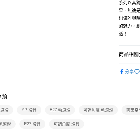
系列以其
AFTEE先
果。無論
相關說明
出優雅與
【關於「A
的魅力，
ATM付款
AFTEE
活！
便利好安
１．簡單
２．便利
運送方式
３．安心
商品相關分
新竹貨運
【「AFT
商業空間
每筆NT$1
１．於結帳
分享
付」結帳
２．訂單
３．收到繳
／ATM／
分類
※ 請注意
絡購買商品
先享後付
軌道燈
YP 燈具
E27 軌道燈
可調角度 軌道燈
商業空
※ 交易是
是否繳費成
 軌道燈
E27 燈具
可調角度 燈具
付客戶支
【注意事