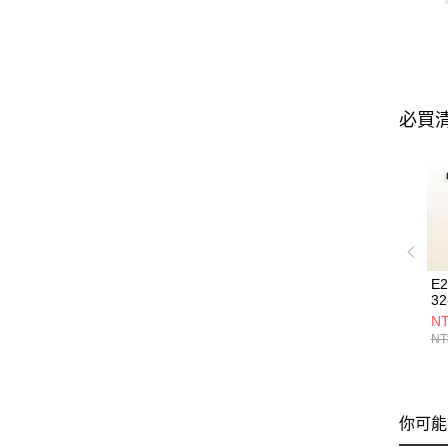
必買
E
32
NT
NT
你可能