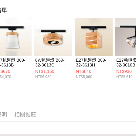
１．透過由
交易，需
清單
求債權轉
２．關於
https://aft
３．未成
「AFTE
任。
４．使用「
即時審查
結果請求
27軌道燈 B69-
8W軌道燈 B69-
E27軌道燈 B69-
E27軌道燈 
５．嚴禁
-3613B
32-3613C
32-3613H
32-3610B
形，恩沛
$670
NT$1,150
NT$840
NT$930
動。
$4,070
NT$6,930
NT$5,060
NT$5,610
說明
相關推薦