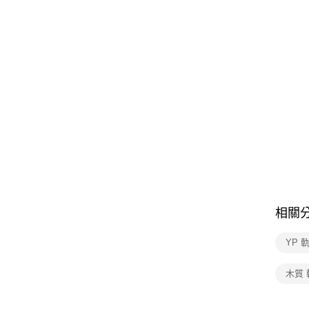
相關
YP 
木質