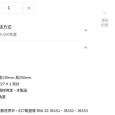
清除
紀錄
送方式
5,000免運
次付款
130mm 高250mm
27 X 1 另計
鋼材烤漆、木製品
角度
y
世界中，E27軌道燈 B56-32-36151、36152、36153