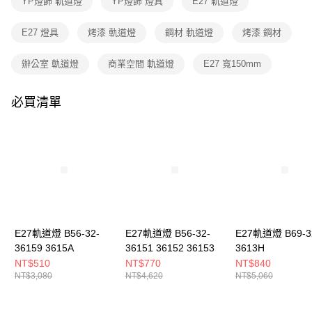
YP燈飾 軌道燈
YP燈飾 燈具
E27 軌道燈
３．收到繳費通知簡訊後14天內，點擊此簡訊中的連結，可透過四大超商／
ATM／網路銀行／等多元方式進行付款，方視為交易完成。
※ 請注意：結帳手續完成當下不需立刻繳費，但若您需要取消訂單，請聯絡
E27 燈具
烤漆 軌道燈
鋼材 軌道燈
烤漆 鋼材
購買商品的店家。未經商家同意取消之訂單仍視為有效，需透過AFTEE先享
後付繳納相關費用。
辦公室 軌道燈
商業空間 軌道燈
E27 寬150mm
※ 交易是否成功請以「AFTEE先享後付 」之結帳頁面顯示為準，若有關於
是否繳費成功／繳費後需取消欲退款等相關疑問，請聯繫「AFTEE先享後付
客戶支援中心」
https://netprotections.freshdesk.com/support/home
必買清單
【注意事項】
１．透過由恩沛科技股份有限公司提供之「AFTEE先享後付」服務完成之交
易，需依本服務之必要範圍內提供個人資料，並將交易相關給付款項請求債
權轉讓予恩沛科技股份有限公司。
２．關於個人資料處理事宜，請瀏覽以下網址：
https://aftee.tw/terms/#terms3
３．未成年的使用者請事先徵得法定代理人或監護人之同意方可使用
「AFTEE先享後付」，若未經同意申辦者引起之損失，本公司不負相關責
任。
４．使用「AFTEE先享後付」時，將依據個別帳號之用戶狀況，依本公司即
E27軌道燈 B56-32-
E27軌道燈 B56-32-
E27軌道燈 B69-3
時審查核予不同之上限額度；若仍有額度不足之情形，本公司將視審查結果
36159 3615A
36151 36152 36153
3613H
請求用戶進行身份認證。
NT$510
NT$770
NT$840
５．嚴禁一人註冊多個帳號或使用他人資訊註冊。若發現惡意使用之情形，
NT$3,080
NT$4,620
NT$5,060
恩沛科技股份有限公司將有權停止該用戶之使用額度並採取法律行動。