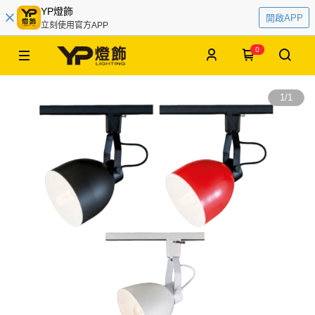
YP燈飾
開啟APP
立刻使用官方APP
0
1
/
1