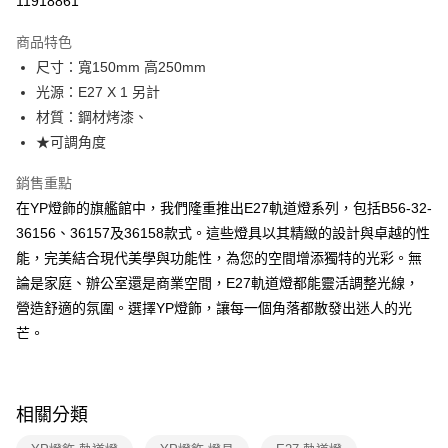
11918861
Apple Pay
商品特色
街口支付
尺寸：寬150mm 高250mm
光源：E27 X 1 另計
悠遊付
材質：鋼材烤漆、
Google Pay
★可調角度
全盈+PAY
銷售重點
在YP燈飾的旗艦館中，我們隆重推出E27軌道燈系列，包括B56-32-
AFTEE先享後付
36156、36157及36158款式。這些燈具以其精緻的設計與卓越的性
相關說明
能，完美結合現代美學與功能性，為您的空間增添獨特的光彩。無
【關於「AFTEE先享後付」】
ATM付款
AFTEE先享後付是「在收到商品之後才付款」的支付方式。 讓您購物簡單
論是家庭、辦公室還是商業空間，E27軌道燈都能靈活調整光線，
便利好安心！
營造舒適的氛圍。選擇YP燈飾，讓每一個角落都散發出迷人的光
１．簡單：不需註冊會員、不需綁卡、不需儲值。
運送方式
２．便利：只要手機號碼，簡訊認證，即可結帳。
芒。
３．安心：先確認商品／服務後，再付款。
新竹貨運宅配
每筆NT$180，滿NT$5,000(含以上)免運費
【「AFTEE先享後付」結帳流程】
１．於結帳方式選擇「AFTEE先享後付」後，將跳轉至「AFTEE先享後付」
相關分類
結帳頁面，進行簡訊認證並確認金額後，即可完成結帳。
２．訂單成立數日內，您將收到繳費通知簡訊。