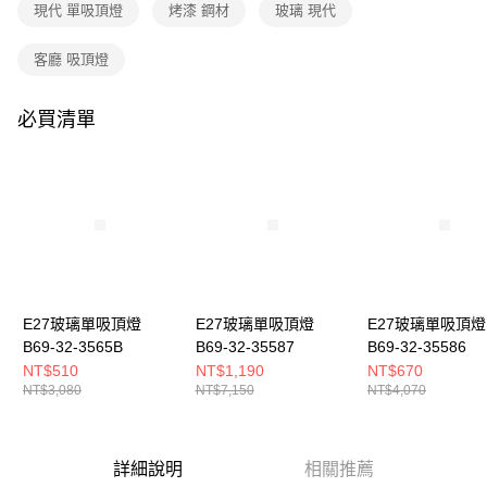
購買商品的店家。未經商家同意取消之訂單仍視為有效，需透過AFTEE先享
現代 單吸頂燈
烤漆 鋼材
玻璃 現代
後付繳納相關費用。
※ 交易是否成功請以「AFTEE先享後付 」之結帳頁面顯示為準，若有關於
客廳 吸頂燈
是否繳費成功／繳費後需取消欲退款等相關疑問，請聯繫「AFTEE先享後付
客戶支援中心」
https://netprotections.freshdesk.com/support/home
必買清單
【注意事項】
１．透過由恩沛科技股份有限公司提供之「AFTEE先享後付」服務完成之交
易，需依本服務之必要範圍內提供個人資料，並將交易相關給付款項請求債
權轉讓予恩沛科技股份有限公司。
２．關於個人資料處理事宜，請瀏覽以下網址：
https://aftee.tw/terms/#terms3
３．未成年的使用者請事先徵得法定代理人或監護人之同意方可使用
「AFTEE先享後付」，若未經同意申辦者引起之損失，本公司不負相關責
任。
４．使用「AFTEE先享後付」時，將依據個別帳號之用戶狀況，依本公司即
時審查核予不同之上限額度；若仍有額度不足之情形，本公司將視審查結果
E27玻璃單吸頂燈
E27玻璃單吸頂燈
E27玻璃單吸頂燈
請求用戶進行身份認證。
B69-32-3565B
B69-32-35587
B69-32-35586
５．嚴禁一人註冊多個帳號或使用他人資訊註冊。若發現惡意使用之情形，
NT$510
NT$1,190
NT$670
恩沛科技股份有限公司將有權停止該用戶之使用額度並採取法律行動。
NT$3,080
NT$7,150
NT$4,070
詳細說明
相關推薦