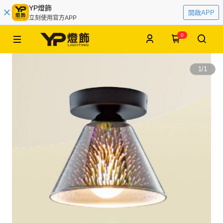
YP燈飾
開啟APP
立刻使用官方APP
0
1
/
1