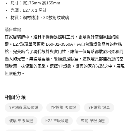
街口支付
尺寸：寬175mm 高155mm
光源：E27 X 1 另計
悠遊付
材質：鋼材烤漆、3D放射紋玻璃
Google Pay
銷售重點
全盈+PAY
在家居裝飾中，燈具不僅僅是照明工具，更是提升空間氛圍的關
鍵。E27玻璃單吸頂燈 B69-32-3550A，來自台灣燈飾品牌的旗艦
AFTEE先享後付
館，完美結合了現代設計與實用性，讓每一個角落都散發出柔和而
相關說明
迷人的光芒。無論是客廳、餐廳還是臥室，這款燈具都能為您的空
【關於「AFTEE先享後付」】
ATM付款
AFTEE先享後付是「在收到商品之後才付款」的支付方式。 讓您購物簡單
間增添一抹優雅的風采。選擇YP燈飾，讓您的家在光影之中，展現
便利好安心！
無限魅力。
１．簡單：不需註冊會員、不需綁卡、不需儲值。
運送方式
２．便利：只要手機號碼，簡訊認證，即可結帳。
３．安心：先確認商品／服務後，再付款。
新竹貨運宅配
每筆NT$180，滿NT$5,000(含以上)免運費
【「AFTEE先享後付」結帳流程】
相關分類
１．於結帳方式選擇「AFTEE先享後付」後，將跳轉至「AFTEE先享後付」
結帳頁面，進行簡訊認證並確認金額後，即可完成結帳。
YP燈飾 單吸頂燈
YP燈飾 吸頂燈
YP燈飾 燈具
２．訂單成立數日內，您將收到繳費通知簡訊。
３．收到繳費通知簡訊後14天內，點擊此簡訊中的連結，可透過四大超商／
玻璃 單吸頂燈
E27 單吸頂燈
玄關 單吸頂燈
ATM／網路銀行／等多元方式進行付款，方視為交易完成。
※ 請注意：結帳手續完成當下不需立刻繳費，但若您需要取消訂單，請聯絡