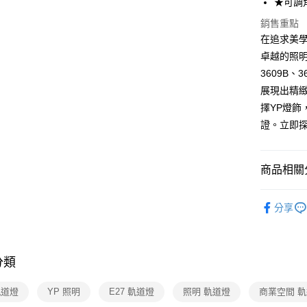
★可調
Google Pa
銷售重點
在追求美學
全盈+PAY
卓越的照
AFTEE先
3609B、
相關說明
展現出精
【關於「A
擇YP燈
ATM付款
AFTEE
證。立即
便利好安
１．簡單
２．便利
運送方式
３．安心
商品相關分
新竹貨運
【「AFT
商業空間
每筆NT$1
１．於結帳
分享
付」結帳
２．訂單
３．收到繳
／ATM／
分類
※ 請注意
絡購買商品
先享後付
軌道燈
YP 照明
E27 軌道燈
照明 軌道燈
商業空間 
※ 交易是