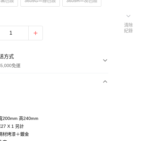
F－黑色款
3609G－綠色款
3609H－灰色款
清除
紀錄
送方式
5,000免運
次付款
200mm 高240mm
27 X 1 另計
鋼材烤漆＋鍍金