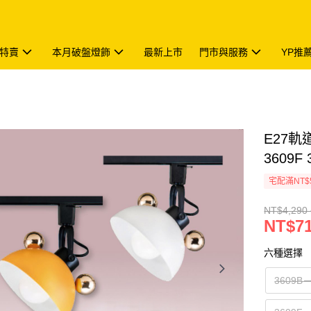
特賣
本月破盤燈飾
最新上市
門市與服務
YP推
E27軌道
3609F 
宅配滿NT$
NT$4,290 
NT$71
六種選擇
3609