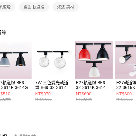
是否繳費成
 軌道燈
鍍金 軌道燈
烤漆 鋼材
付客戶支
【注意事
１．透過由
交易，需
清單
求債權轉
２．關於
https://aft
３．未成
「AFTE
任。
４．使用「
即時審查
結果請求
27軌道燈 B56-
7W 三色變光軌道
E27軌道燈 B56-
E27軌道燈 
５．嚴禁
-3614F 3614G
燈 B69-32-3612F
32-3614K 3614L
32-3615K
形，恩沛
2612G
3614M
3615M
$510
NT$970
NT$600
NT$600
動。
$3,080
NT$5,830
NT$3,630
NT$3,630