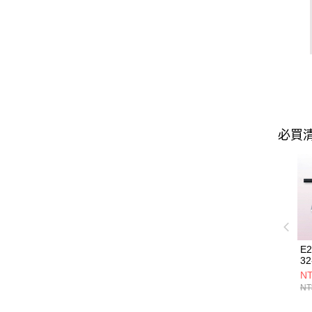
必買
E
32
NT
NT