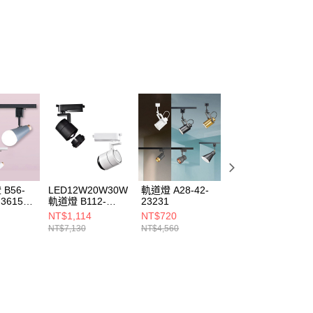
功／繳費後需取消欲退款等相關疑問，請聯繫「AFTEE先享後
援中心」
https://netprotections.freshdesk.com/support/home
項】
恩沛科技股份有限公司提供之「AFTEE先享後付」服務完成之
依本服務之必要範圍內提供個人資料，並將交易相關給付款項請
讓予恩沛科技股份有限公司。
個人資料處理事宜，請瀏覽以下網址：
ee.tw/terms/#terms3
年的使用者請事先徵得法定代理人或監護人之同意方可使用
E先享後付」，若未經同意申辦者引起之損失，本公司不負相關責
AFTEE先享後付」時，將依據個別帳號之用戶狀況，依本公司
核予不同之上限額度；若仍有額度不足之情形，本公司將視審查
用戶進行身份認證。
B56-
LED12W20W30W
軌道燈 A28-42-
LED7W12W軌道
一人註冊多個帳號或使用他人資訊註冊。若發現惡意使用之情
 3615L
軌道燈 B112-
23231
燈 B112-P4801
科技股份有限公司將有權停止該用戶之使用額度並採取法律行
P4831 4832 4833
4802
NT$1,114
NT$720
NT$1,164
NT$7,130
NT$4,560
NT$7,450