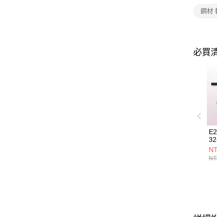
鋼材
必買
E
32
NT
NT