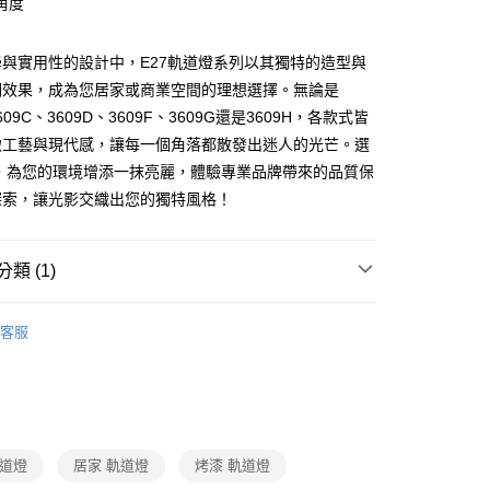
角度
y
與實用性的設計中，E27軌道燈系列以其獨特的造型與
明效果，成為您居家或商業空間的理想選擇。無論是
享後付
3609C、3609D、3609F、3609G還是3609H，各款式皆
緻工藝與現代感，讓每一個角落都散發出迷人的光芒。選
FTEE先享後付」】
飾，為您的環境增添一抹亮麗，體驗專業品牌帶來的品質保
先享後付是「在收到商品之後才付款」的支付方式。 讓您購物簡單
探索，讓光影交織出您的獨特風格！
心！
：不需註冊會員、不需綁卡、不需儲值。
：只要手機號碼，簡訊認證，即可結帳。
：先確認商品／服務後，再付款。
類 (1)
宅配
EE先享後付」結帳流程】
照明系列
LED商業空間軌道燈
80，滿NT$5,000(含以上)免運費
方式選擇「AFTEE先享後付」後，將跳轉至「AFTEE先享後
客服
頁面，進行簡訊認證並確認金額後，即可完成結帳。
成立數日內，您將收到繳費通知簡訊。
費通知簡訊後14天內，點擊此簡訊中的連結，可透過四大超商
網路銀行／等多元方式進行付款，方視為交易完成。
：結帳手續完成當下不需立刻繳費，但若您需要取消訂單，請聯
的店家。未經商家同意取消之訂單仍視為有效，需透過AFTEE
繳納相關費用。
軌道燈
居家 軌道燈
烤漆 軌道燈
否成功請以「AFTEE先享後付 」之結帳頁面顯示為準，若有關於