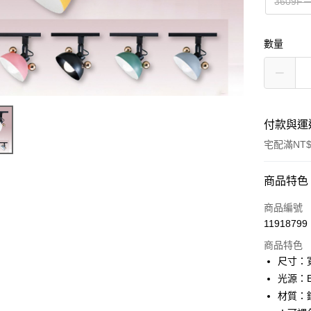
3609
數量
付款與運
宅配滿NT$
付款方式
商品特色
信用卡一
商品編號
11918799
LINE Pay
商品特色
Apple Pay
尺寸：寬
光源：E
街口支付
材質：
悠遊付