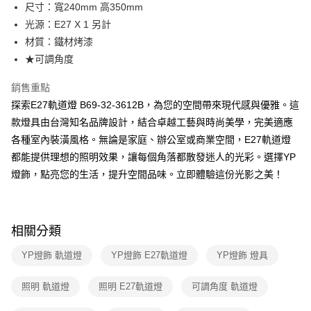
街口支付
尺寸：寬240mm 高350mm
光源：E27 X 1 另計
悠遊付
材質：鐵材烤漆
Google Pay
★可調角度
全盈+PAY
銷售重點
探索E27軌道燈 B69-32-3612B，為您的空間帶來現代感與優雅。這
AFTEE先享後付
款燈具由台灣知名品牌設計，結合卓越工藝與時尚美學，完美適應
相關說明
各種室內裝潢風格。無論是家庭、辦公室或商業空間，E27軌道燈
【關於「AFTEE先享後付」】
ATM付款
AFTEE先享後付是「在收到商品之後才付款」的支付方式。 讓您購物簡單
都能提供理想的照明效果，讓每個角落都散發迷人的光彩。選擇YP
便利好安心！
燈飾，點亮您的生活，提升空間品味。立即體驗這份光影之美！
１．簡單：不需註冊會員、不需綁卡、不需儲值。
運送方式
２．便利：只要手機號碼，簡訊認證，即可結帳。
３．安心：先確認商品／服務後，再付款。
新竹貨運宅配
每筆NT$180，滿NT$5,000(含以上)免運費
【「AFTEE先享後付」結帳流程】
相關分類
１．於結帳方式選擇「AFTEE先享後付」後，將跳轉至「AFTEE先享後付」
結帳頁面，進行簡訊認證並確認金額後，即可完成結帳。
YP燈飾 軌道燈
YP燈飾 E27軌道燈
YP燈飾 燈具
２．訂單成立數日內，您將收到繳費通知簡訊。
３．收到繳費通知簡訊後14天內，點擊此簡訊中的連結，可透過四大超商／
照明 軌道燈
照明 E27軌道燈
可調角度 軌道燈
ATM／網路銀行／等多元方式進行付款，方視為交易完成。
※ 請注意：結帳手續完成當下不需立刻繳費，但若您需要取消訂單，請聯絡