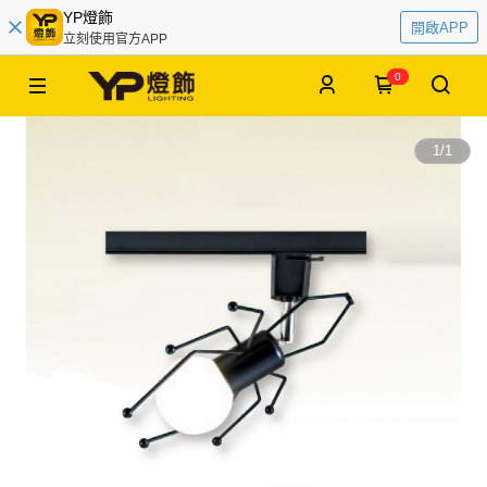
YP燈飾
開啟APP
立刻使用官方APP
0
1
/
1