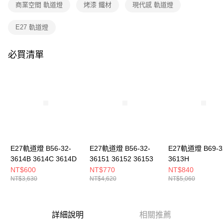
購買商品的店家。未經商家同意取消之訂單仍視為有效，需透過AFTEE先享
商業空間 軌道燈
烤漆 鐵材
現代感 軌道燈
後付繳納相關費用。
※ 交易是否成功請以「AFTEE先享後付 」之結帳頁面顯示為準，若有關於
E27 軌道燈
是否繳費成功／繳費後需取消欲退款等相關疑問，請聯繫「AFTEE先享後付
客戶支援中心」
https://netprotections.freshdesk.com/support/home
必買清單
【注意事項】
１．透過由恩沛科技股份有限公司提供之「AFTEE先享後付」服務完成之交
易，需依本服務之必要範圍內提供個人資料，並將交易相關給付款項請求債
權轉讓予恩沛科技股份有限公司。
２．關於個人資料處理事宜，請瀏覽以下網址：
https://aftee.tw/terms/#terms3
３．未成年的使用者請事先徵得法定代理人或監護人之同意方可使用
「AFTEE先享後付」，若未經同意申辦者引起之損失，本公司不負相關責
任。
４．使用「AFTEE先享後付」時，將依據個別帳號之用戶狀況，依本公司即
時審查核予不同之上限額度；若仍有額度不足之情形，本公司將視審查結果
E27軌道燈 B56-32-
E27軌道燈 B56-32-
E27軌道燈 B69-3
請求用戶進行身份認證。
3614B 3614C 3614D
36151 36152 36153
3613H
５．嚴禁一人註冊多個帳號或使用他人資訊註冊。若發現惡意使用之情形，
NT$600
NT$770
NT$840
恩沛科技股份有限公司將有權停止該用戶之使用額度並採取法律行動。
NT$3,630
NT$4,620
NT$5,060
詳細說明
相關推薦