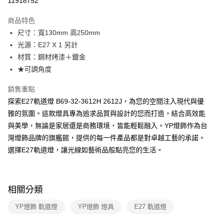
11918752
Apple Pay
商品特色
街口支付
尺寸：寬130mm 高250mm
光源：E27 X 1 另計
悠遊付
材質：鋼材烤漆＋鍍金
Google Pay
★可調角度
全盈+PAY
銷售重點
探索E27軌道燈 B69-32-3612H 2612J，為您的空間注入現代與優
AFTEE先享後付
雅的氛圍。這款燈具專為追求品質與設計的您而打造，結合高效能
相關說明
與美學，無論是家居還是商務環境，皆能輕鬆融入。YP燈飾作為台
【關於「AFTEE先享後付」】
ATM付款
AFTEE先享後付是「在收到商品之後才付款」的支付方式。 讓您購物簡單
灣燈飾品牌的旗艦館，提供的每一件產品都是對卓越工藝的承諾。
便利好安心！
選擇E27軌道燈，讓光線如藝術品般點亮您的生活。
１．簡單：不需註冊會員、不需綁卡、不需儲值。
運送方式
２．便利：只要手機號碼，簡訊認證，即可結帳。
３．安心：先確認商品／服務後，再付款。
新竹貨運宅配
每筆NT$180，滿NT$5,000(含以上)免運費
【「AFTEE先享後付」結帳流程】
相關分類
１．於結帳方式選擇「AFTEE先享後付」後，將跳轉至「AFTEE先享後付」
結帳頁面，進行簡訊認證並確認金額後，即可完成結帳。
YP燈飾 軌道燈
YP燈飾 燈具
E27 軌道燈
２．訂單成立數日內，您將收到繳費通知簡訊。