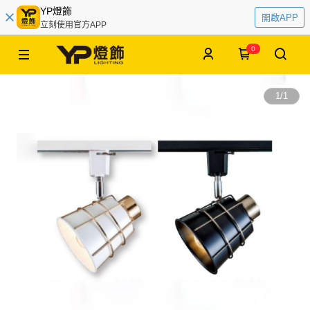
YP燈飾
開啟APP
立刻使用官方APP
0
1
/
1