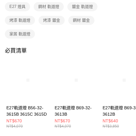
３．收到繳費通知簡訊後14天內，點擊此簡訊中的連結，可透過四大超商／
E27 燈具
鋼材 軌道燈
鍍金 軌道燈
ATM／網路銀行／等多元方式進行付款，方視為交易完成。
※ 請注意：結帳手續完成當下不需立刻繳費，但若您需要取消訂單，請聯絡
購買商品的店家。未經商家同意取消之訂單仍視為有效，需透過AFTEE先享
烤漆 軌道燈
烤漆 鍍金
鋼材 鍍金
後付繳納相關費用。
※ 交易是否成功請以「AFTEE先享後付 」之結帳頁面顯示為準，若有關於
家居 軌道燈
是否繳費成功／繳費後需取消欲退款等相關疑問，請聯繫「AFTEE先享後付
客戶支援中心」
https://netprotections.freshdesk.com/support/home
必買清單
【注意事項】
１．透過由恩沛科技股份有限公司提供之「AFTEE先享後付」服務完成之交
易，需依本服務之必要範圍內提供個人資料，並將交易相關給付款項請求債
權轉讓予恩沛科技股份有限公司。
２．關於個人資料處理事宜，請瀏覽以下網址：
https://aftee.tw/terms/#terms3
３．未成年的使用者請事先徵得法定代理人或監護人之同意方可使用
「AFTEE先享後付」，若未經同意申辦者引起之損失，本公司不負相關責
任。
４．使用「AFTEE先享後付」時，將依據個別帳號之用戶狀況，依本公司即
時審查核予不同之上限額度；若仍有額度不足之情形，本公司將視審查結果
E27軌道燈 B56-32-
E27軌道燈 B69-32-
E27軌道燈 B69-3
請求用戶進行身份認證。
3615B 3615C 3615D
3613B
3612B
５．嚴禁一人註冊多個帳號或使用他人資訊註冊。若發現惡意使用之情形，
NT$670
NT$670
NT$640
恩沛科技股份有限公司將有權停止該用戶之使用額度並採取法律行動。
NT$4,070
NT$4,070
NT$3,850